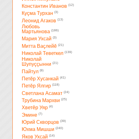
(12)
Константин Иванов
(3)
Куçма Турхан
(13)
Леонид Агаков
Любовь
(186)
Мартьянова
(3)
Мария Ухсай
(21)
Митта Ваçлейĕ
(139)
Николай Теветкел
Николай
(21)
Шупуççынни
(9)
Пайтул
(41)
Петĕр Хусанкай
(118)
Петĕр Ялгир
(24)
Светлана Асамат
(25)
Трубина Мархви
(4)
Хветĕр Уяр
(7)
Эмине
(39)
Юрий Скворцов
(240)
Юхма Мишши
(14)
Яков Ухсай