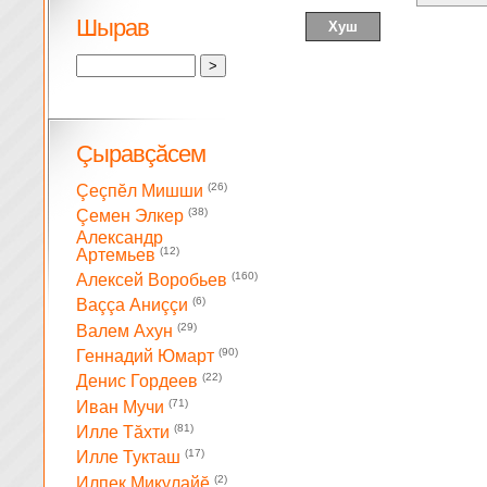
Шырав
Çыравçăсем
(26)
Çеçпĕл Мишши
(38)
Çемен Элкер
Александр
(12)
Артемьев
(160)
Алексей Воробьев
(6)
Ваççа Аниççи
(29)
Валем Ахун
(90)
Геннадий Юмарт
(22)
Денис Гордеев
(71)
Иван Мучи
(81)
Илле Тăхти
(17)
Илле Тукташ
(2)
Илпек Микулайĕ