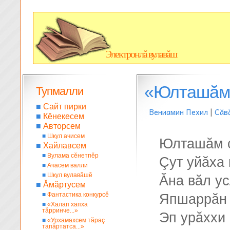
Электронлă вулавăш
«Юлташăм с
Тупмалли
■
Сайт пирки
Вениамин Пехил
|
Сăв
■
Кĕнекесем
■
Авторсем
■
Шкул ачисем
Юлташăм с
■
Хайлавсем
■
Вулама сĕнетпĕр
Çут уйăха 
■
Ачасем валли
■
Шкул вулавăшĕ
Ăна вăл ус
■
Ăмăртусем
■
Фантастика конкурсĕ
Япшаррăн 
■
«Халап хапха
тăрринче...»
Эп урăххи 
■
«Урхамахсем тăраç
тапăртатса...»