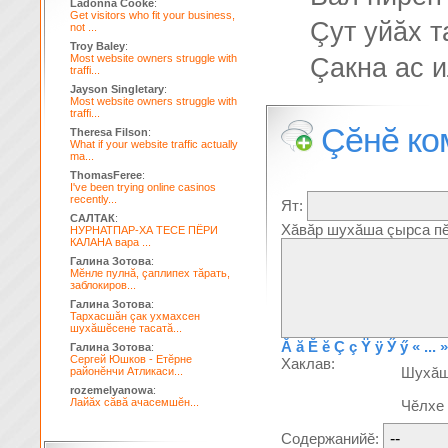
Ladonna Cooke
:
Get visitors who fit your business,
Çут уйăх т
not ...
Troy Baley
:
Most website owners struggle with
Çакна ас и
traffi...
Jayson Singletary
:
Most website owners struggle with
traffi...
Çĕнĕ ко
Theresa Filson
:
What if your website traffic actually
ma...
ThomasFeree
:
I've been trying online casinos
recently...
Ят:
САЛТАК
:
Хăвăр шухăша çырса пĕ
НУРНАТПАР-ХА ТЕСЕ ПЁРИ
КАЛАНА вара ...
Галина Зотова
:
Мĕнле пулнă, çаплипех тăрать,
заблокиров...
Галина Зотова
:
Тархасшăн çак ухмахсен
шухăшĕсене тасатă...
Ă
ă
Ĕ
ĕ
Ç
ç
Ÿ
ÿ
Ӳ
ӳ
« ... »
Галина Зотова
:
Сергей Юшков - Етĕрне
Хаклав:
Шухă
районĕнчи Атликаси...
rozemelyanowa
:
Лайăх сăвă ачасемшĕн...
Чĕлхе
Содержанийĕ: