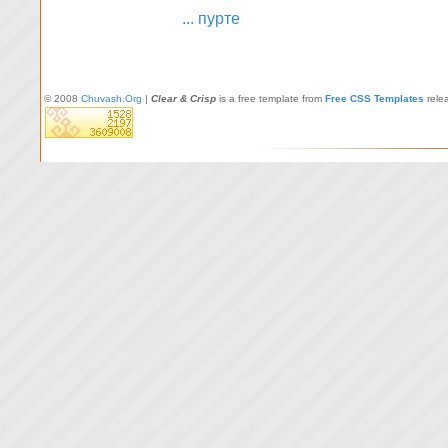
... пурте
© 2008
Chuvash.Org
|
Clear & Crisp
is a free template from
Free CSS Templates
rele