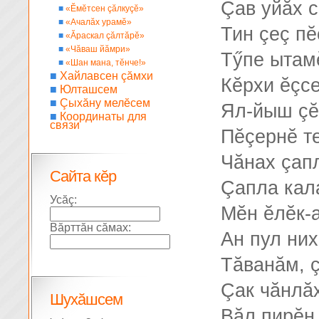
Çав уйăх с
■
«Ĕмĕтсен çăлкуçĕ»
■
«Ачалăх урамĕ»
Тин çеç пĕ
■
«Ăраскал çăлтăрĕ»
■
«Чăваш йăмри»
Тӳпе ытам
■
«Шан мана, тĕнче!»
■
Хайлавсен çăмхи
Кĕрхи ĕçс
■
Юлташсем
■
Çыхăну мелĕсем
Ял-йыш çĕ
■
Координаты для
связи
Пĕçернĕ те
Чăнах çап
Сайта кĕр
Çапла кал
Усăç:
Мĕн ĕлĕк-
Вăрттăн сăмах:
Ан пул них
Тăванăм, ç
Çак чăнлă
Шухăшсем
Вăл пирĕн