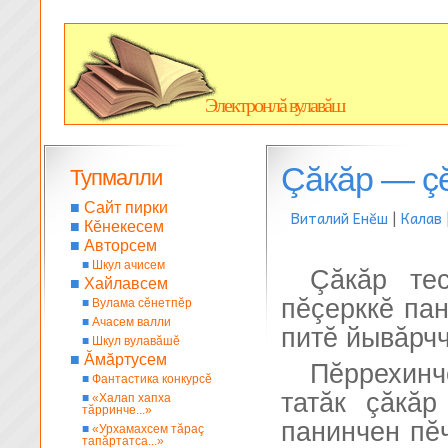
Электронлă вулавăш
Çăкăр — ç
Тупмалли
■
Сайт пирки
Виталий Енĕш
|
Калав
■
Кĕнекесем
■
Авторсем
■
Шкул ачисем
Çăкăр те
■
Хайлавсем
пĕçерккĕ пан
■
Вулама сĕнетпĕр
■
Ачасем валли
питĕ йывăрчч
■
Шкул вулавăшĕ
■
Ăмăртусем
Пĕррехин
■
Фантастика конкурсĕ
татăк çăкă
■
«Халап хапха
тăрринче...»
панинчен пĕч
■
«Урхамахсем тăраç
тапăртатса...»