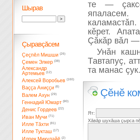
те — çакс
Шырав
япаласем.
каламастăп
кĕрет. Апа
Çăкăр вăл —
Çыравçăсем
Унăн кашн
(26)
Çеçпĕл Мишши
Тавтапуç, ат
(38)
Çемен Элкер
та манас çук
Александр
(12)
Артемьев
(160)
Алексей Воробьев
(6)
Ваççа Аниççи
Çĕнĕ ко
(29)
Валем Ахун
(90)
Геннадий Юмарт
(22)
Денис Гордеев
Ят:
(71)
Иван Мучи
Хăвăр шухăша çырса пĕ
(81)
Илле Тăхти
(17)
Илле Тукташ
(2)
Илпек Микулайĕ