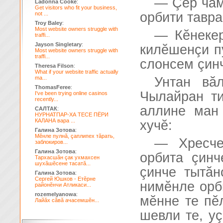
— Çĕр чăм
Ladonna Cooke
:
Get visitors who fit your business,
орбити тавра
not ...
Troy Baley
:
Most website owners struggle with
— Кĕнекер
traffi...
Jayson Singletary
:
килĕшенçи п
Most website owners struggle with
traffi...
слонсем çинч
Theresa Filson
:
What if your website traffic actually
ma...
Унтан вă
ThomasFeree
:
Чылайран ти
I've been trying online casinos
recently...
аллине ман
САЛТАК
:
НУРНАТПАР-ХА ТЕСЕ ПЁРИ
КАЛАНА вара ...
хучĕ:
Галина Зотова
:
Мĕнле пулнă, çаплипех тăрать,
— Хресче
заблокиров...
Галина Зотова
:
орбита çинч
Тархасшăн çак ухмахсен
шухăшĕсене тасатă...
çинче тытăн
Галина Зотова
:
Сергей Юшков - Етĕрне
нимĕнле орби
районĕнчи Атликаси...
rozemelyanowa
:
мĕнне те пĕ
Лайăх сăвă ачасемшĕн...
шевли те, уç