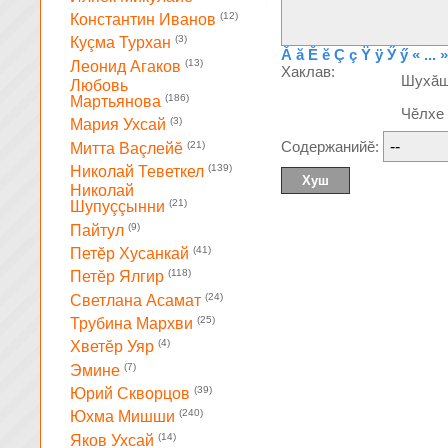
(12)
Константин Иванов
(3)
Куçма Турхан
Ă
ă
Ĕ
ĕ
Ç
ç
Ÿ
ÿ
Ӳ
ӳ
« ... »
(13)
Леонид Агаков
Хаклав:
Шухă
Любовь
(186)
Мартьянова
Чĕлхе
(3)
Мария Ухсай
Содержанийĕ:
(21)
Митта Ваçлейĕ
(139)
Николай Теветкел
Николай
(21)
Шупуççынни
(9)
Пайтул
(41)
Петĕр Хусанкай
(118)
Петĕр Ялгир
(24)
Светлана Асамат
(25)
Трубина Мархви
(4)
Хветĕр Уяр
(7)
Эмине
(39)
Юрий Скворцов
(240)
Юхма Мишши
(14)
Яков Ухсай