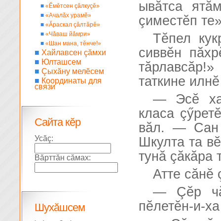
ывăтса ятăм
■
«Ĕмĕтсен çăлкуçĕ»
■
«Ачалăх урамĕ»
çиместĕп те»
■
«Ăраскал çăлтăрĕ»
■
«Чăваш йăмри»
Тĕпел кук
■
«Шан мана, тĕнче!»
сиввĕн пăхр
■
Хайлавсен çăмхи
■
Юлташсем
тăрлавсăр!
■
Çыхăну мелĕсем
таткине илнĕ
■
Координаты для
связи
— Эсĕ ха
класа çӳрет
Сайта кĕр
вăл. — Сан 
Усăç:
Шкулта та в
тунă çăкăра 
Вăрттăн сăмах:
Атте сăнĕ 
— Çĕр чă
пĕлетĕн-и-ха
Шухăшсем