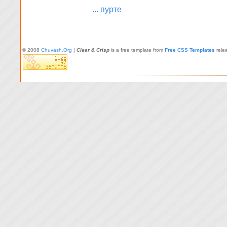
... пурте
© 2008
Chuvash.Org
|
Clear & Crisp
is a free template from
Free CSS Templates
rele