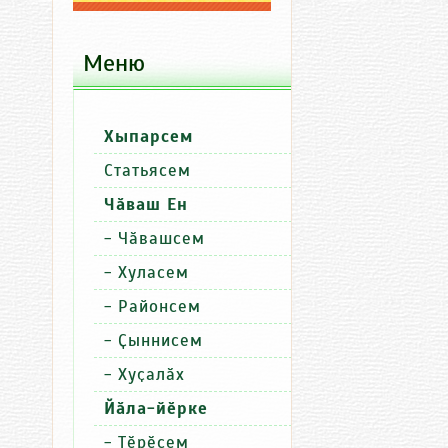
Меню
Хыпарсем
П
Хыпарсем
Пӗлтерӳсе
Статьясем
Сутатӑп
Уйăхри пăру сут
Чӑваш Ен
Сутатӑп
Чăн-чăн килти хытă чăкăтсем 
-
Чӑвашсем
Сутатӑп
Хурăн вутти Муркаш районĕпе т
-
Хуласем
-
Районсем
-
Ҫыннисем
-
Хуҫалӑх
Йӑла-йӗрке
-
Тӗрӗсем