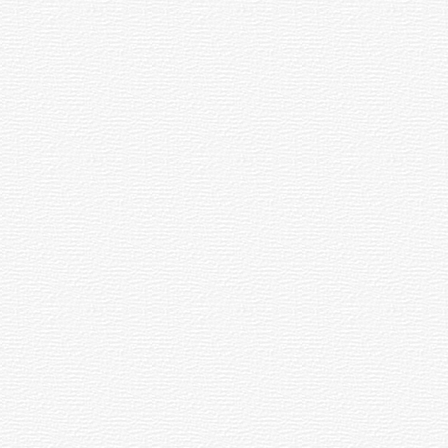
ладимир
Лаша
н
утин
спорчӗн
ӑваш
ӑмӑртӑвӗ
нри
иртӗ
портсмена
арне
анӑ
алла →
рсен
и
Хуш