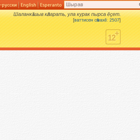
-русски
English
Esperanto
English
Esperanto
Шаланкӑ шыв кӑларать, ула курак пырса ӗҫет.
[
ваттисен сӑмахӗ: 2507
]