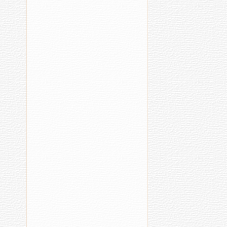
Сӑнсем
Сурхурине
Мур
палӑртни
райо
(2021)
палл
[39]
выр
[14]
Республикӑ
Кул
06.08.2
14:29
13:32