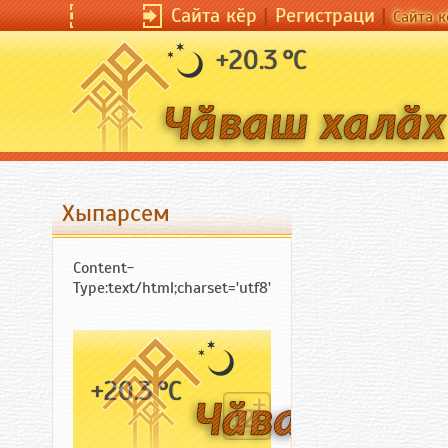
Сайта кӗр
Сайта кӗр
|
Регистраци
|
Регистраци
|
|
Сайта кӗрсен унп
Сайта к
+20.3 °C
Хыпарсем
Content-
Type:text/html;charset='utf8'
+20.3 °C