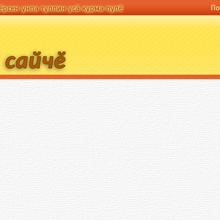
По-русски
По
а туллин усӑ курма пулӗ
ӗрсен унпа туллин усӑ курма пулӗ