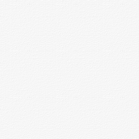
е
11:27
мпи»
Каччӑ
чӳречерен
ӳксе
вилнӗ
урсӗ
05.08.2026
21:54
026
Ҫӗрпӳре
26-ри
ш
арҫын
сем
путса
вилнӗ
ри
рсра
05.08.2026
15:15
нӑ
«Мега
026
Молта»
пушар
ассипе
пулнӑ
ккара
05.08.2026
09:12
и
на
Шупашкар
каччи