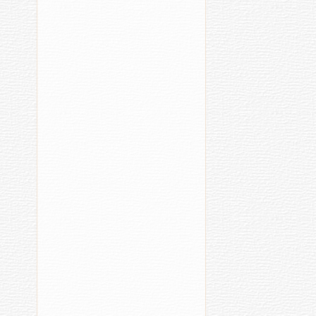
Каччӑ
В
чӳречере
П
ӳксе
Ч
вилнӗ
Е
с
п
п
Мал
Хыпа
ҫӑмх
RSS