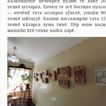
Калӑпӑшӗпе пӗчӗкрех пулин те хакӗ 20
тенкӗ ытларах. Енчен те эсӗ баггипе пулса
— енчӗкӳ тата ытларах ҫӳхелӗ, уншӑн 80
тенкӗ ыйтаҫҫӗ. Кашни пассажирӑн тата 12
тенкӗ кӑларса хума тивӗ. Пӗр енне каҫм
маншӑн 820 тенке кайса ларӗ.