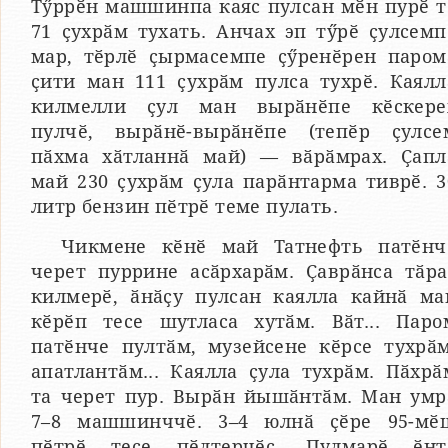
Тӳррӗн машшинпа каяс пулсан мӗн пурӗ т
71 ҫухрӑм тухать. Анчах эп тӳрӗ ҫулсемп
мар, тӗрлӗ ҫырмасемпе ҫӳренӗрен паром
ҫити ман 111 ҫухрӑм пулса тухрӗ. Каялл
килмелли ҫул ман вырӑнӗпе кӗскере
пулчӗ, вырӑнӗ-вырӑнӗпе (тепӗр ҫулсе
пӑхма хӑтланнӑ май) — вӑрӑмрах. Ҫапл
май 230 ҫухрӑм ҫула парӑнтарма тиврӗ. 3
литр бензин пӗтрӗ теме пулать.
Чикмене кӗнӗ май Татнефть патӗнч
черет пуррине асӑрхарӑм. Ҫаврӑнса тӑра
килмерӗ, ӑнӑҫу пулсан каялла кайнӑ ма
кӗрӗп тесе шутласа хутӑм. Вӑт... Паро
патӗнче пултӑм, музейсене кӗрсе тухрӑм
апатлантӑм... Каялла ҫула тухрӑм. Пӑхрӑ
та черет пур. Вырӑн йышӑнтӑм. Ман умр
7–8 машшинччӗ. 3–4 юлнӑ ҫӗре 95-мӗ
пӗтрӗ тесе пӗлтерчӗҫ. Пулмарӗ ӗнт