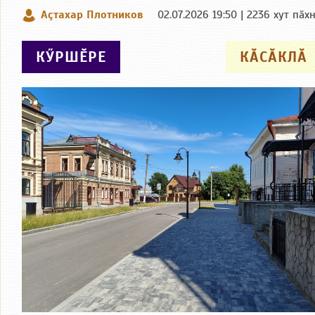
Аçтахар Плотников
02.07.2026 19:50 | 2236 хут пӑх
КӲРШӖРЕ
КӐСӐКЛӐ