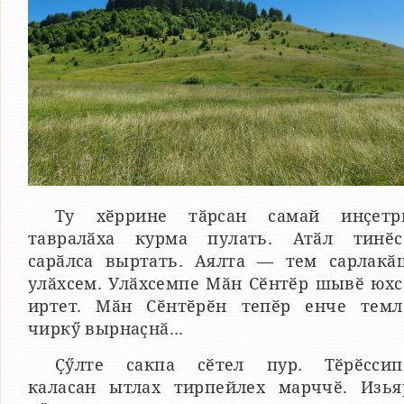
Ту хӗррине тӑрсан самай инҫетр
тавралӑха курма пулать. Атӑл тинӗс
сарӑлса выртать. Аялта — тем сарлакӑ
улӑхсем. Улӑхсемпе Мӑн Сӗнтӗр шывӗ юхс
иртет. Мӑн Сӗнтӗрӗн тепӗр енче темл
чиркӳ вырнаҫнӑ...
Ҫӳлте сакпа сӗтел пур. Тӗрӗссип
каласан ытлах тирпейлех марччӗ. Изья