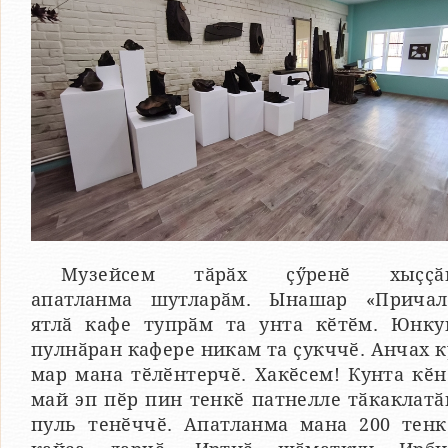
Музейсем тӑрӑх ҫӳренӗ хыҫҫӑ
апатланма шутларӑм. Ынашар «Причал
ятлӑ кафе тупрӑм та унта кӗтӗм. Юнку
пулнӑран кафере никам та ҫукччӗ. Анчах к
мар мана тӗлӗнтерчӗ. Хакӗсем! Кунта кӗн
май эп пӗр пин тенкӗ патнелле тӑкаклатӑ
пуль тенӗччӗ. Апатланма мана 200 тенк