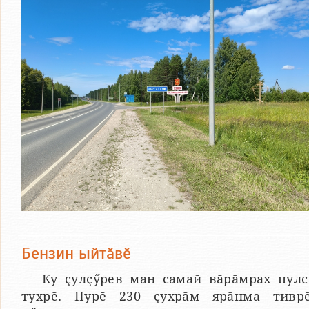
Бензин ыйтӑвӗ
Ку ҫулҫӳрев ман самай вӑрӑмрах пулс
тухрӗ. Пурӗ 230 ҫухрӑм ярӑнма тиврӗ