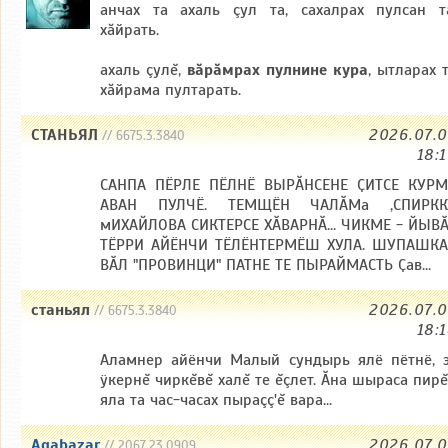
анчах та ахаль çул та, сахалрах пулсан т
хăйрать.
ахаль çулĕ,
вăрăмрах пулнине кура
, ытларах 
хăйрама пултарать.
СТАНЬЯЛ
2026.07.
// 6675.3.3840
18:
САНПА ПЁРЛЕ ПЁЛНЁ ВЫРӐНСЕНЕ ҪИТСЕ КУРМ
АВАН ПУЛЧЁ. ТЕМЩЁН ЧАЛӐМа ,СПИРКК
мИХАЙЛОВА СИКТЕРСЕ ХӐВАРНӐ... ЧИКМЕ - ЙЫВ
ТЁРРИ АЙЁНЧИ ТЁЛЁНТЕРМЁШ ХУЛА. ШУПАШКА
ВӐЛ "ПРОВИНЦИ" ПАТНЕ ТЕ ПЫРАЙМАСТЬ Ҫав...
станьял
2026.07.
// 6675.3.3840
18:
Аламнер айёнчи Малый сундырь ялё пётнё, 
ÿкернĕ чиркĕвĕ халĕ те ĕçлет. Ăна шыраса пир
яла та час-часах пыраçç'ĕ вара...
Agabazar
2026.07.
// 2067.23.0909