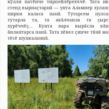
кӳлли патӗнче тирпейлӗрехччӗ. Тата ик
стенд вырнаҫтарнӑ — унта Аламнер хулаш
пирки каласа панӑ. Тутарсем пулса
тутарла та, та акӑлчанла та ҫырс
хурӗччӗҫ... Кунта вара вырӑсла кӑн
ӑнлантарса панӑ. Тата хӗвел ҫинче тӑнӑ ма
тӗсӗ шупкаланнӑ.