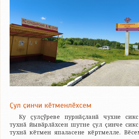
Ҫул ҫинчи кӗтменлӗхсем
Ку ҫулҫӳреве пурнӑҫланӑ чухне сикс
тухнӑ йывӑрлӑхсен шутне ҫул ҫинче сикс
тухнӑ кӗтмен япаласене кӗртмелле. Вӗсе