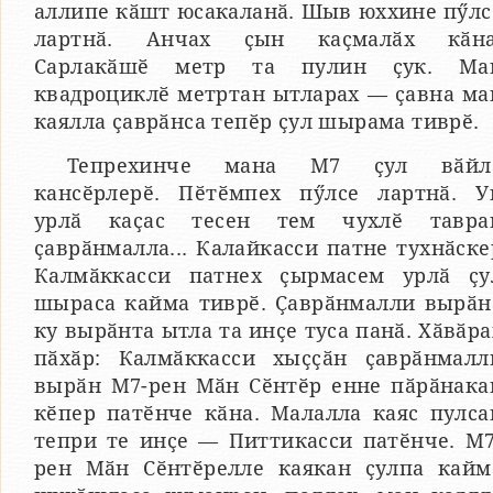
аллипе кӑшт юсакаланӑ. Шыв юххине пӳлс
лартнӑ. Анчах ҫын каҫмалӑх кӑна
Сарлакӑшӗ метр та пулин ҫук. Ма
квадроциклӗ метртан ытларах — ҫавна ма
каялла ҫаврӑнса тепӗр ҫул шырама тиврӗ.
Тепрехинче мана М7 ҫул вӑйл
кансӗрлерӗ. Пӗтӗмпех пӳлсе лартнӑ. У
урлӑ каҫас тесен тем чухлӗ тавра
ҫаврӑнмалла... Калайкасси патне тухнӑске
Калмӑккасси патнех ҫырмасем урлӑ ҫу
шыраса кайма тиврӗ. Ҫаврӑнмалли вырӑн
ку вырӑнта ытла та инҫе туса панӑ. Хӑвӑра
пӑхӑр: Калмӑккасси хыҫҫӑн ҫаврӑнмалл
вырӑн М7-рен Мӑн Сӗнтӗр енне пӑрӑнака
кӗпер патӗнче кӑна. Малалла каяс пулса
тепри те инҫе — Питтикасси патӗнче. М7
рен Мӑн Сӗнтӗрелле каякан ҫулпа кайм