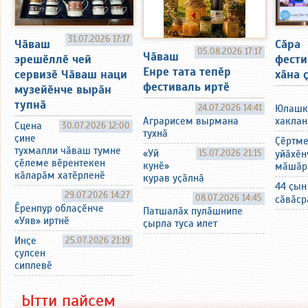
31.07.2026 17:17
Чӑваш
Сӑра
05.08.2026 17:17
Чӑваш
эрешӗллӗ чей
фести
Енре тата тепӗр
сервизӗ Чӑваш наци
хӑна 
фестиваль иртӗ
музейӗнче вырӑн
тупнӑ
24.07.2026 14:41
Юлашк
хаклан
Аграрисем вырмана
Сцена
30.07.2026 12:00
тухнӑ
ҫине
Ҫӗртм
тухмалли чӑваш тумне
«Уй
15.07.2026 21:15
уйӑхӗн
ҫӗлеме вӗрентекен
кунӗ»
мӑшӑр
кӑларӑм хатӗрленӗ
курав уҫӑлнӑ
44 ҫын
29.07.2026 14:27
08.07.2026 14:45
сӑвӑср
Ӗренпур облаҫӗнче
Патшалӑх пулӑшнипе
«Уяв» иртнӗ
ҫырла туса илет
Инҫе
25.07.2026 21:19
ҫулсен
сиплевӗ
Ытти пайсем