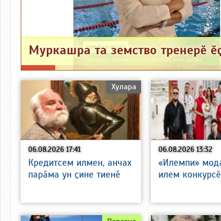
Хулара
06.08.2026 17:41
06.08.2026 13:32
Кредитсем илмен, анчах
«Илемпи» мода
парӑма ун ҫине тиенӗ
илем конкурсӗ