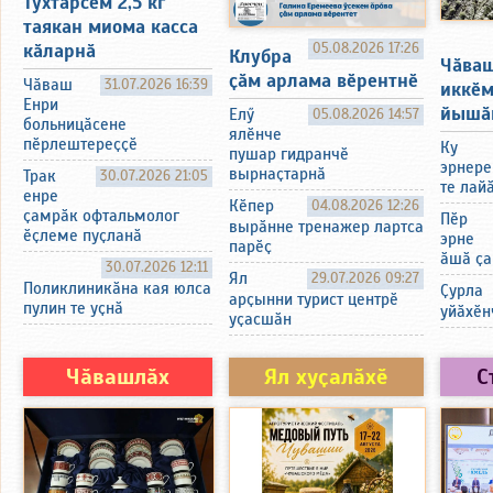
Тухтӑрсем 2,5 кг
таякан миома касса
05.08.2026 17:26
кӑларнӑ
Клубра
Чӑва
ҫӑм арлама вӗрентнӗ
Чӑваш
31.07.2026 16:39
иккӗ
Енри
йышӑ
Елӳ
05.08.2026 14:57
больницӑсене
ялӗнче
пӗрлештереҫҫӗ
Ку
пушар гидранчӗ
эрнере
вырнаҫтарнӑ
Трак
30.07.2026 21:05
те лай
енре
Кӗпер
04.08.2026 12:26
ҫамрӑк офтальмолог
Пӗр
вырӑнне тренажер лартса
ӗҫлеме пуҫланӑ
эрне
парӗҫ
ӑшӑ ҫа
30.07.2026 12:11
Ял
29.07.2026 09:27
Поликлиникӑна кая юлса
Ҫурла
арҫынни турист центрӗ
пулин те уҫнӑ
уйӑхӗн
уҫасшӑн
Чӑвашлӑх
Ял хуҫалӑхӗ
С