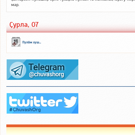
мар.
Ҫурла, 07
Пулӑм хуш...