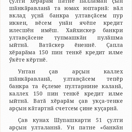
ҫулти хӗрарӑм патне палламан ҫын
шӑнкӑравланӑ та юмах юптарнӑ: вӑл
вклад уҫнӑ банкра ултавҫӑсем пур
иккен, вӗсем унӑн ячӗпе кредит
илесшӗн имӗш. Хайхискер банкри
ултавҫӑсене тупмашкӑн пулӑшма
ыйтнӑ. Ватӑскер ӗненнӗ. Ҫапла
хӗрарӑма 150 пин тенкӗ кредит илме
ӳкӗте кӗртнӗ.
Унтан ҫав арҫын каллех
шӑнкӑравланӑ, ултавҫӑсем тепӗр
банкра та ӗҫлеме пултарнине каланӑ,
каллех 150 пин тенкӗ кредит илме
ыйтнӑ. Ватӑ хӗрарӑм ҫав укҫа-тенке
арҫын кӑтартнӑ счетсем ҫине куҫарнӑ.
Ҫав кунах Шупашкарти 51 ҫулти
арҫын улталаннӑ. Ун патне «банкӑн