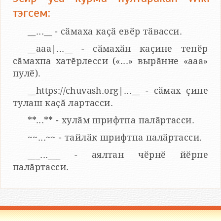
тэгсем:
__...__ - сӑмаха каҫӑ евӗр тӑвасси.
__aaa|...__ - сӑмахӑн каҫине тепӗр
сӑмахпа хатӗрлесси («...» вырӑнне «ааа»
пулӗ).
__https://chuvash.org|...__ - сӑмах ҫине
тулаш каҫӑ лартасси.
**...** - хулӑм шрифтпа палӑртасси.
~~...~~ - тайлӑк шрифтпа палӑртасси.
___...___ - аялтан чӗрнӗ йӗрпе
палӑртасси.