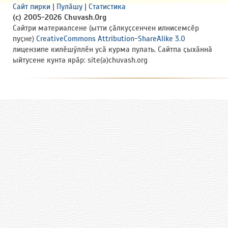
Сайт пирки
|
Пулӑшу
|
Статистика
(c) 2005-2026 Chuvash.Org
Сайтри материалсене (ытти ҫӑлкуҫсенчен илнисемсӗр
пуҫне)
CreativeCommons Attribution-ShareAlike 3.0
лицензипе килӗшӳллӗн усӑ курма пулать. Сайтпа ҫыхӑннӑ
ыйтусене кунта ярӑр: site(a)chuvash.org