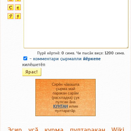
Пурӗ кӗртнӗ:
0
симв. Чи пысӑк виҫе:
1200
симв.
-
комментари ҫырмалли
йӗркепе
килӗшетӗп
Сирӗн чӑвашла
ҫырма май
паракан сарӑм
(раскладка) ҫук
пулсан ӑна
КУНТАН
илме
пултаратӑр.
Эсир усӑ курма пултаракан Wiki