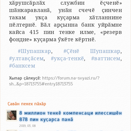
хӑрушсӑрлӑх службин ӗҫченӗ»
шӑнкаравланӑ, унӑн счечӗ ҫинчен
такам укҫа куҫарма хӑтланнине
пӗлтернӗ. Вӑл арҫынна банк уйрӑмне
кайса 415 пин тенке илме, «резерв
фондне» куҫарма ӳкӗте кӗртнӗ.
#Шупашкар
,
#Ҫӗнӗ Шупашкар
,
#ултавҫӑсем
,
#укҫа-тенкӗ
,
#ваттисем
,
#банксем
Хыпар ҫӑлкуҫӗ:
https://forum.na-svyazi.ru/?
sh...&p=18713755#entry18713755
Ҫавӑн пекех пӑхӑр
8 миллион тенкӗ компенсаци илессишӗн
878 пин куҫарса панӑ
2019, 03, 08