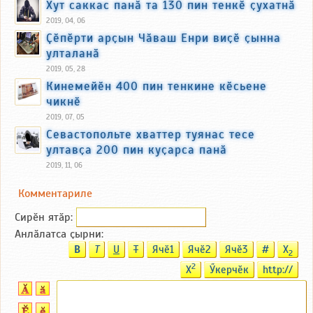
Хут саккас панӑ та 130 пин тенкӗ ҫухатнӑ
2019, 04, 06
Ҫӗпӗрти арҫын Чӑваш Енри виҫӗ ҫынна
улталанӑ
2019, 05, 28
Кинемейӗн 400 пин тенкине кӗсьене
чикнӗ
2019, 07, 05
Севастопольте хваттер туянас тесе
ултавҫа 200 пин куҫарса панӑ
2019, 11, 06
Комментариле
Сирӗн ятӑp:
Анлӑлатса ҫырни:
B
T
U
T
Ячӗ1
Ячӗ2
Ячӗ3
#
X
2
2
X
Ӳкерчӗк
http://