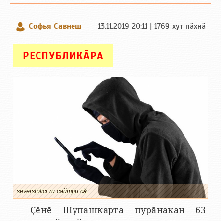
Софья Савнеш
13.11.2019 20:11 | 1769 хут пӑхнӑ
РЕСПУБЛИКӐРА
severstolici.ru сайтри сӑн
Ҫӗнӗ Шупашкарта пурӑнакан 63