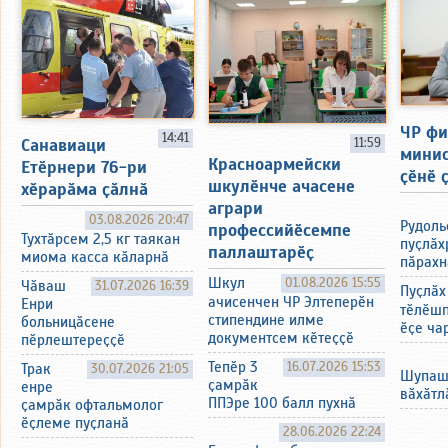
ЧР фи
14:41
11:59
Санавиаци
минис
Красноармейски
Етӗрнери 76-ри
ҫӗнӗ 
шкулӗнче ачасене
хӗрарӑма ҫӑлнӑ
аграри
03.08.2026 20:47
Рудоль
профессийӗсемпе
Тухтӑрсем 2,5 кг таякан
пуҫлӑх
паллаштарӗҫ
миома касса кӑларнӑ
пӑрахн
Шкул
01.08.2026 15:55
Чӑваш
31.07.2026 16:39
Пуҫлӑх
ачисенчен ЧР Элтеперӗн
Енри
тӗлӗшп
стипендине илме
больницӑсене
ӗҫе ча
документсем кӗтеҫҫӗ
пӗрлештереҫҫӗ
Тепӗр 3
16.07.2026 15:53
Трак
30.07.2026 21:05
Шупашк
ҫамрӑк
енре
вӑхӑтл
ППЭре 100 балл пухнӑ
ҫамрӑк офтальмолог
ӗҫлеме пуҫланӑ
28.06.2026 22:24