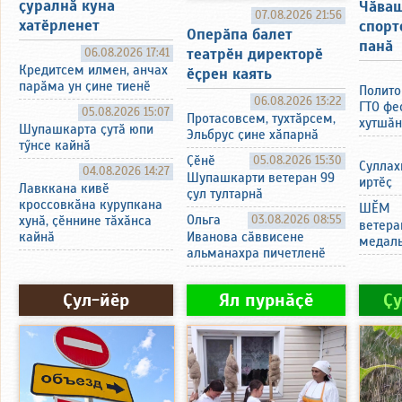
ҫуралнӑ куна
Чӑваш
07.08.2026 21:56
хатӗрленет
спорт
Оперӑпа балет
панӑ
театрӗн директорӗ
06.08.2026 17:41
Кредитсем илмен, анчах
ӗҫрен каять
парӑма ун ҫине тиенӗ
Полито
06.08.2026 13:22
ГТО фе
05.08.2026 15:07
Протасовсем, тухтӑрсем,
хутшӑн
Шупашкарта ҫутӑ юпи
Эльбрус ҫине хӑпарнӑ
тӳнсе кайнӑ
Ҫӗнӗ
05.08.2026 15:30
Суллах
04.08.2026 14:27
Шупашкарти ветеран 99
иртӗҫ
Лавккана кивӗ
ҫул тултарнӑ
кроссовкӑна курупкана
ШӖМ
Ольга
03.08.2026 08:55
хунӑ, ҫӗннине тӑхӑнса
ветера
кайнӑ
Иванова сӑввисене
медаль
альманахра пичетленӗ
Ҫул-йӗр
Ял пурнӑҫӗ
Ҫ