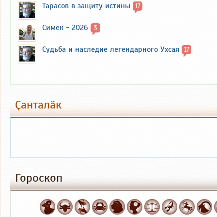
Тарасов в защиту истины
17
Симек - 2026
3
Судьба и наследие легендарного Ухсая
17
Ҫанталӑк
Гороскоп