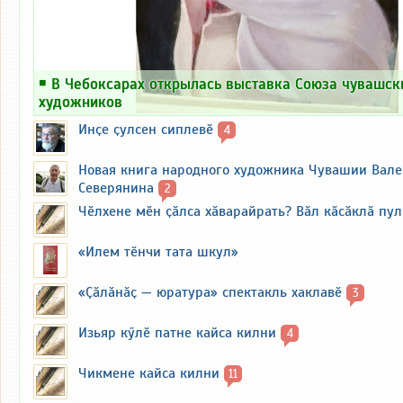
￭
В Чебоксарах открылась выставка Союза чувашск
художников
Инҫе ҫулсен сиплевӗ
4
Новая книга народного художника Чувашии Вал
Северянина
2
Чӗлхене мӗн ҫӑлса хӑварайрать? Вӑл кӑсӑклӑ пу
«Илем тӗнчи тата шкул»
«Ҫӑлӑнӑҫ — юратура» спектакль хаклавӗ
3
Изьяр кӳлӗ патне кайса килни
4
Чикмене кайса килни
11