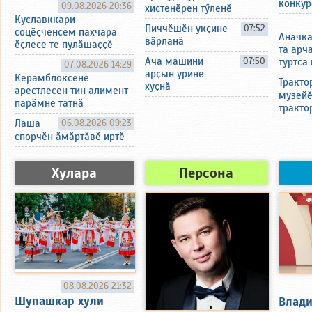
конкур
09.08.2026 20:36
хистенӗрен тӳленӗ
Куславккари
Пиччӗшӗн укҫине
07:52
соцӗҫченсем пахчара
Аначка
вӑрланӑ
ӗҫлесе те пулӑшаҫҫӗ
та арч
Ача машини
07:50
туртса
07.08.2026 14:29
арҫын урине
Керамблоксене
Тракто
хуҫнӑ
арестлесен тин алимент
музейӗ
парӑмне татнӑ
тракто
Лаша
06.08.2026 09:23
спорчӗн ӑмӑртӑвӗ иртӗ
Хулара
Персона
08.08.2026 21:32
Шупашкар хули
Влади