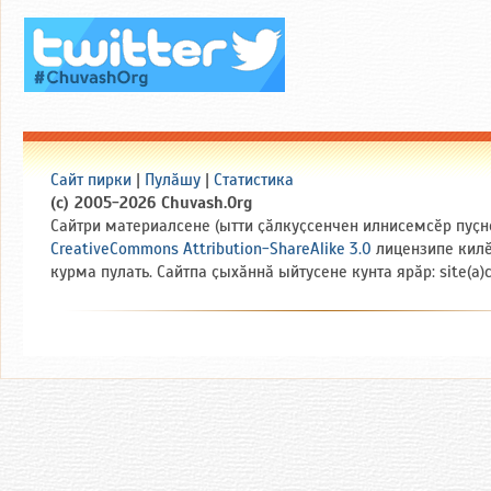
Сайт пирки
|
Пулӑшу
|
Статистика
(c) 2005-2026 Chuvash.Org
Сайтри материалсене (ытти ҫӑлкуҫсенчен илнисемсӗр пуҫн
CreativeCommons Attribution-ShareAlike 3.0
лицензипе кил
курма пулать. Сайтпа ҫыхӑннӑ ыйтусене кунта ярӑр: site(a)