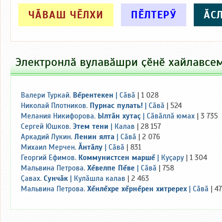
ЧӐВАШ ЧӖЛХИ
ПӖЛТЕРӲ
ӐС
Электронлӑ вулавӑшри ҫӗнӗ хайлавсе
Валери Туркай
.
Вĕрентекен
|
Сăвă
| 1 028
Николай Плотников
.
Пурнас пулать!
|
Сăвă
| 524
Мелания Никифорова
.
Ылтăн хутаç
|
Сăвăллă юмах
| 3 735
Сергей Юшков
.
Этем тени
|
Калав
| 28 157
Аркадий Лукин
.
Ленин ялта
|
Сăвă
| 2 076
Михаил Мерчен
.
Ăнтăлу
|
Сăвă
| 831
Георгий Ефимов
.
Коммунистсен маршĕ
|
Куçару
| 1 304
Мальвина Петрова
.
Хĕвелпе Пĕве
|
Сăвă
| 758
Ҫавах
.
Сунчăк
|
Кулăшла калав
| 2 463
Мальвина Петрова
.
Хĕнлĕхре хĕрнĕрен хитререх
|
Сăвă
| 4