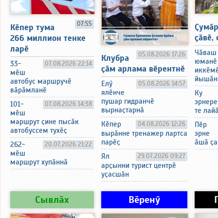
07:55
Ҫумӑ
Кӗпер тума
ҫӑвӗ, 
266 миллион тенке
ларӗ
Чӑваш
05.08.2026 17:26
Клубра
юманӗ
33-
07.08.2026 22:14
ҫӑм арлама вӗрентнӗ
иккӗм
мӗш
йышӑн
автобус маршручӗ
Елӳ
05.08.2026 14:57
вӑрӑмланӗ
ялӗнче
Ку
пушар гидранчӗ
эрнере
101-
07.08.2026 14:38
вырнаҫтарнӑ
те лай
мӗш
маршрут ҫине пысӑк
Кӗпер
04.08.2026 12:26
Пӗр
автобуссем тухӗҫ
вырӑнне тренажер лартса
эрне
парӗҫ
ӑшӑ ҫа
262-
20.07.2026 21:22
мӗш
Ял
29.07.2026 09:27
маршрут хупӑннӑ
арҫынни турист центрӗ
уҫасшӑн
Сывлӑх
Вӗренӳ