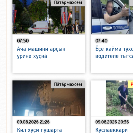
Пӑтӑрмахсем
07:50
07:40
Ача машини арҫын
Ӗҫе кайма тух
урине хуҫнӑ
водителе тытс
Пӑтӑрмахсем
09.08.2026 21:26
09.08.2026 20:36
Кил хуҫи пушарта
Куславккари