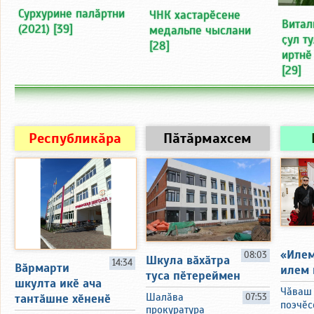
Сурхурине палӑртни
ЧНК хастарӗсене
Витал
(2021)
[39]
медальпе чыслани
ҫул т
[28]
иртнӗ
[29]
Республикӑра
Пӑтӑрмахсем
«Илем
08:03
Шкула вӑхӑтра
14:34
Вӑрмарти
илем 
туса пӗтереймен
шкулта икӗ ача
Чӑваш
тантӑшне хӗненӗ
Шалӑва
07:53
поэчӗс
прокуратура