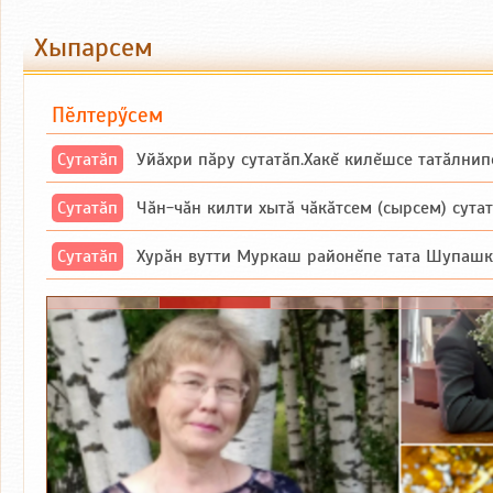
Хыпарсем
Пӗлтерӳсем
Сутатӑп
Уйăхри пăру сутатăп.Хакĕ килĕшсе татăлнип
Сутатӑп
Чăн-чăн килти хытă чăкăтсем (сырсем) сутатпăр. Вĕсене мăн пыршă (вырă
Сутатӑп
Хурăн вутти Муркаш районĕпе тата Шупашкар районĕнчи Ишлей тăрăхĕпе 