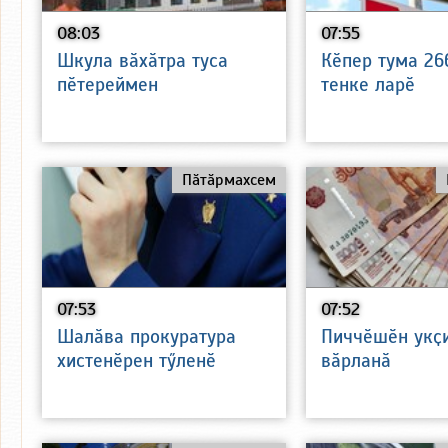
08:03
07:55
Шкула вӑхӑтра туса
Кӗпер тума 26
пӗтереймен
тенке ларӗ
Пӑтӑрмахсем
07:53
07:52
Шалӑва прокуратура
Пиччӗшӗн укҫ
хистенӗрен тӳленӗ
вӑрланӑ