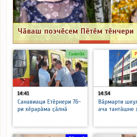
Сывлӑх
14:41
14:34
Санавиаци Етӗрнери 76-
Вӑрмарти шку
ри хӗрарӑма ҫӑлнӑ
ача тантӑшне 