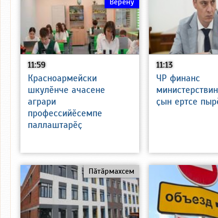
Вӗренӳ
11:59
11:13
Красноармейски
ЧР финанс
шкулӗнче ачасене
министерствин
аграри
ҫын ертсе пыр
профессийӗсемпе
паллаштарӗҫ
Пӑтӑрмахсем