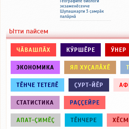
Географипе биологи
экзаменӗсенче
Шупашкарти 3 ҫамрӑк
палӑрнӑ
Ытти пайсем
ЧӐВАШЛӐХ
КӲРШӖРЕ
ӲНЕР
ЭКОНОМИКА
ЯЛ ХУҪАЛӐХӖ
ТӖНЧЕ ТЕТЕЛӖ
ҪУРТ-ЙӖР
АФ
СТАТИСТИКА
РАҪҪЕЙРЕ
АПАТ-ҪИМӖҪ
ТӖНЧЕРЕ
ХӖСМ