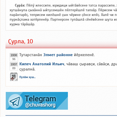
Сурӑх
: Пӗлӳ илессипе, юридици ыйтӑвӗсене татса парассипе, 
хутшӑнупа ҫыхӑннӑ ыйтусемшӗн пӗлтерӗшлӗ тапхӑр. Пӗрисем ч
парӑнтарӗҫ, теприсем килӗшнӗ ҫын чӗрине ҫӗнсе илӗҫ. Халӗ чи 
пурнӑҫлама хатӗрленӗр. Партнерсен тупӑшлӑ сӗнӗвӗсене шута ил
курма тӑрӑшӑр.
Ҫурла, 10
Тутарстанӑн
Элмет районне
йӗркеленӗ.
1930
96
Кипеч Анатолий Ильич
, чӑваш ҫыравҫи, сӑвӑҫи, д
1937
89
ҫуралнӑ.
Пулӑм хуш...