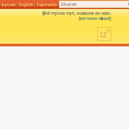
-русски
English
Esperanto
English
Esperanto
Ҫӗнӗ тусна туп, киввине ан ман.
[
ваттисен сӑмахӗ
]