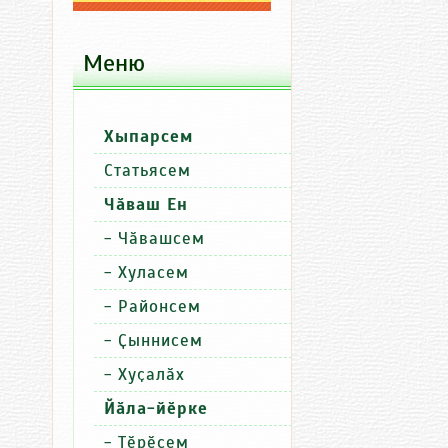
Меню
Хыпарсем
П
Хыпарсем
Пӗлтерӳсе
Статьясем
Сутатӑп
Уйăхри пăру сут
Чӑваш Ен
Сутатӑп
Чăн-чăн килти хытă чăкăтсем 
-
Чӑвашсем
Сутатӑп
Хурăн вутти Муркаш районĕпе т
-
Хуласем
-
Районсем
-
Ҫыннисем
-
Хуҫалӑх
Йӑла-йӗрке
-
Тӗрӗсем