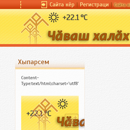
Сайта кӗр
Сайта кӗр
|
Регистраци
|
Регистраци
|
|
Сайта кӗрсен унп
Сайта к
+22.1 °C
Хыпарсем
Content-
Type:text/html;charset='utf8'
+22.1 °C