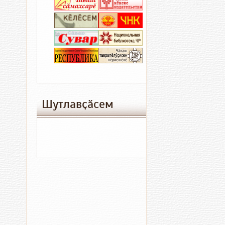
06.08.2026
06
17:41
13:
Кредитсе
«
илмен,
м
анчах
та
парӑма
и
ун
к
ҫине
и
Шутлавҫӑсем
тиенӗ
Культура
Пӑтӑрмахсе
06.08.2026
06