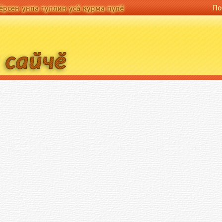
По-русски
По
а туллин усӑ курма пулӗ
ӗрсен унпа туллин усӑ курма пулӗ