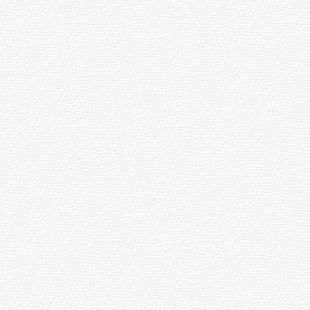
27
11:04
аччӑ
Владимир
ӳречерен
Путин
ксе
Чӑваш
илнӗ
Енри
а
спортсмена
парне
панӑ
алла →
рсен
и
Хуш