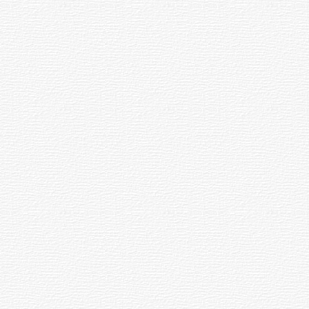
палӑртнисене ӑнӑҫу кӗтет.
Пултарулӑх профессийӗнчи
.08.2026
06.08.2026
ҫынсене те ҫӑлтӑрсем пулӑшӗҫ.
32
13:22
Эрне тухӑҫлӑ пулсан та
м
Илемпи»
Протасовсем,
лӑпкӑлӑх, юрату пирки
манмалла мар.
ода
тухтӑрсем,
та
Эльбрус
лем
ҫине
Ҫурла, 08
онкурсӗ
хӑпарнӑ
ртӗ
Турхан Энтри
, чӑваш
1888
138
сӑвӑҫи, тӑлмачӗ
ҫуралнӑ.
«
Чухӑнсен сасси
»
1919
107
хаҫатӑн юлашки 133-
м
Спорт
мӗш кӑларӑмӗ тухнӑ.
Петров Виталий
1994
32
Егорович
, Чӑваш
АССРӗн тава тивӗҫлӗ
артисчӗ вилнӗ.
Пулӑм хуш...
.08.2026
06.08.2026