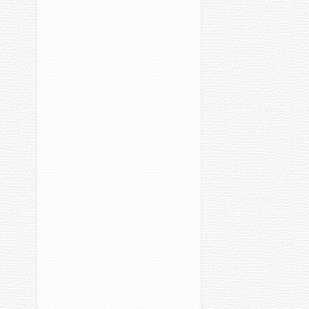
12:13
11:
Чӑваш
К
поэчӗсем
ч
Пӗтӗм
ӳ
тӗнчери
в
конкурср
палӑрнӑ
Мал
Хыпа
ҫӑмх
RSS