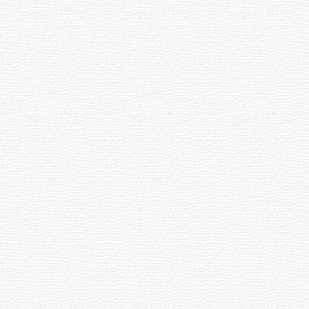
06.08.2026
11:27
мпи»
е
Каччӑ
чӳречерен
ӳксе
вилнӗ
урсӗ
05.08.2026
21:54
026
Ҫӗрпӳре
26-ри
ш
арҫын
сем
путса
вилнӗ
ри
рсра
05.08.2026
15:15
нӑ
«Мега
026
Молта»
пушар
ассипе
пулнӑ
ккара
05.08.2026
09:12
и
на
Шупашкар