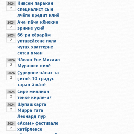
Кивҫен паракан
2024
2
специалист ҫын
ячӗпе кредит илнӗ
Ача-пӑча кӗнекин
2024
2
эрнине уҫнӑ
66-ри хӗрарӑм
2024
2
ултавҫӑсене пула
чутах хваттерне
сутса яман
Чӑваш Ене Михаил
2024
2
Мурашко килӗ
Ҫуркунне чӑнах та
2024
2
ҫитнӗ: 10 градус
таран ӑшӑтӗ
Сире миллион
2024
2
тенкӗ кирлӗ-и?
Шупашкарта
2024
2
Мирра тата
Леонард пур
«Асам» фестивале
2024
2
хатӗрленсе