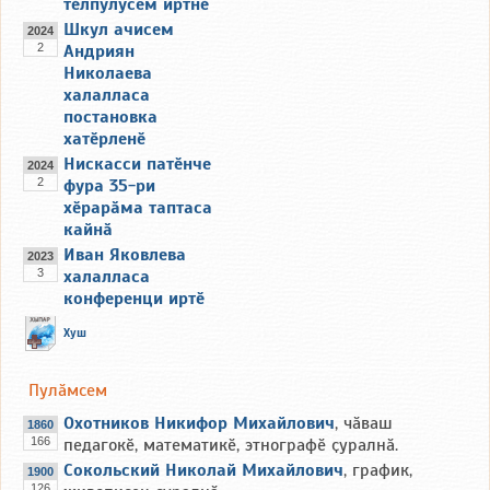
тӗлпулусем иртнӗ
Шкул ачисем
2024
2
Андриян
Николаева
халалласа
постановка
хатӗрленӗ
Нискасси патӗнче
2024
2
фура 35-ри
хӗрарӑма таптаса
кайнӑ
Иван Яковлева
2023
3
халалласа
конференци иртӗ
Хуш
Пулӑмсем
Охотников Никифор Михайлович
, чӑваш
1860
166
педагокӗ, математикӗ, этнографӗ ҫуралнӑ.
Сокольский Николай Михайлович
, график,
1900
126