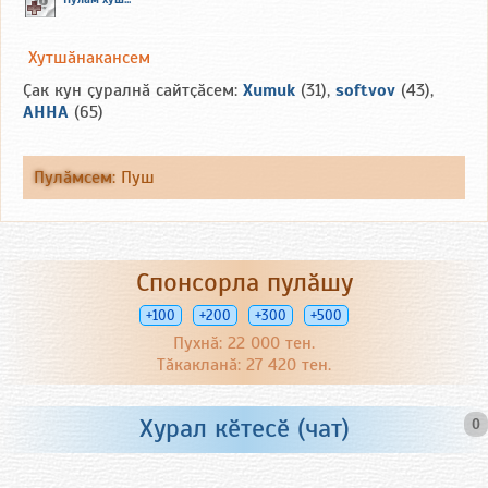
Хутшӑнакансем
Ҫак кун ҫуралнӑ сайтҫӑсем:
Xumuk
(31),
softvov
(43),
АННА
(65)
Пулӑмсем
:
Пуш
Спонсорла пулӑшу
+100
+200
+300
+500
Пухнӑ: 22 000 тен.
Тӑкакланӑ: 27 420 тен.
Хурал кӗтесӗ (чат)
0