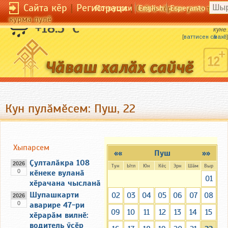
Сайта кӗр
|
Регистраци
|
По-русски
English
Esperanto
Сайта кӗрсен унпа тулли
курма пулӗ
Ӑшӑ сӑмах — ҫу кунӗ, сивӗ сӑмах — хӗл
+18.5 °C
кунӗ.
[
ваттисен сӑмахӗ
]
Кун пулӑмӗсем: Пуш, 22
Хыпарсем
««
Пуш
»»
Ҫулталӑкра 108
2026
Тун
Ытл
Юн
Кӗҫ
Эрн
Шӑм
Выр
0
кӗнеке вуланӑ
01
хӗрачана чысланӑ
Шупашкарти
02
03
04
05
06
07
08
2026
0
аварире 47-ри
09
10
11
12
13
14
15
хӗрарӑм вилнӗ:
водитель ӳсӗр