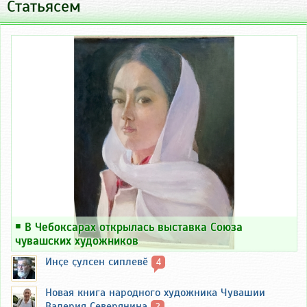
Статьясем
￭
В Чебоксарах открылась выставка Союза
чувашских художников
Инҫе ҫулсен сиплевӗ
4
Новая книга народного художника Чувашии
Валерия Северянина
2