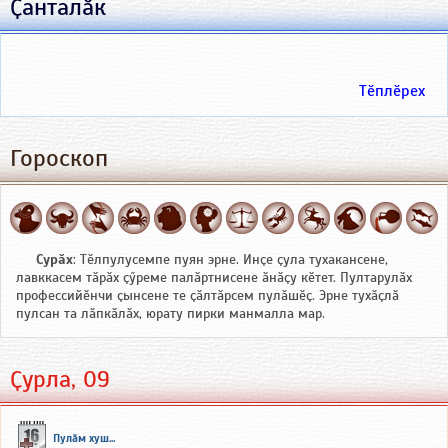
Ҫанталӑк
Тӗплӗрех
Гороскоп
Сурӑх
: Тӗлпулусемпе пуян эрне. Инҫе ҫула тухакансене,
лавккасем тӑрӑх ҫӳреме палӑртнисене ӑнӑҫу кӗтет. Пултарулӑх
профессийӗнчи ҫынсене те ҫӑлтӑрсем пулӑшӗҫ. Эрне тухӑҫлӑ
пулсан та лӑпкӑлӑх, юрату пирки манмалла мар.
Ҫурла, 09
Пулӑм хуш...