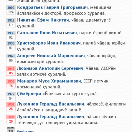
живописец ҫуралнӑ.
Кондратьев Гаврил Григорьевич
, медицина
1902
124
ӑслӑлӑхӗсен докторӗ, профессор ҫуралнӑ.
Никитин Ефим Никитич
, чӑваш драматургӗ
1912
114
ҫуралнӑ.
Салтыков Яков Игнатьевич
, парти ӗҫченӗ вилнӗ.
1935
91
Христофоров Иван Иванович
, паллӑ чӑваш юрӑҫи
1935
91
ҫуралнӑ.
Андреев Николай Маркелович
, чӑваш юрӑҫи,
1940
86
композиторӗ ҫуралнӑ.
Любимов Анатолий Сергеевич
, Чӑваш АССРӗн
1941
85
халӑх артисчӗ ҫуралнӑ.
Манаров Муса Хираманович
, СССР летчик-
1951
75
космонавчӗ ҫуралнӑ.
Ҫӗмӗрлери
«Ёлочка» ача ҫуртне уҫнӑ.
1972
54
Лукоянов Геральд Васильевич
, чӗлхеҫӗ, филологи
2001
25
ӑслӑлӑхӗсен кандидачӗ вилнӗ.
Лукоянов Геральд Васильевич
, чӑваш чӗлхин
2001
25
тӗпчевҫи ҫут тӗнчерен уйрӑлса кайнӑ.
Пулӑм хуш...