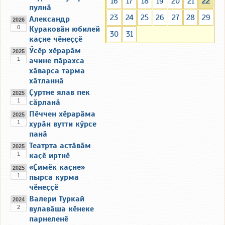
16
17
18
19
20
21
22
пулнӑ
23
24
25
26
27
28
29
Александр
2026
0
Кураковӑн юбилей
30
31
каҫне чӗнеҫҫӗ
Ӳсӗр хӗрарӑм
2025
1
ачине пӑрахса
хӑварса тарма
хӑтланнӑ
Ҫуртне ялав пек
2025
1
сӑрланӑ
Пӗччен хӗрарӑма
2025
1
хурӑн вутти кӳрсе
панӑ
Театрта астӑвӑм
2025
1
каҫӗ иртнӗ
«Ҫимӗк каҫне»
2025
1
пырса курма
чӗнеҫҫӗ
Валери Туркай
2024
2
вулавӑша кӗнеке
парнеленӗ