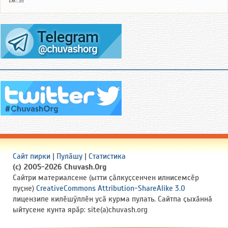
Сайт пирки
|
Пулӑшу
|
Статистика
(c) 2005-2026 Chuvash.Org
Сайтри материалсене (ытти ҫӑлкуҫсенчен илнисемсӗр
пуҫне)
CreativeCommons Attribution-ShareAlike 3.0
лицензипе килӗшӳллӗн усӑ курма пулать. Сайтпа ҫыхӑннӑ
ыйтусене кунта ярӑр: site(a)chuvash.org