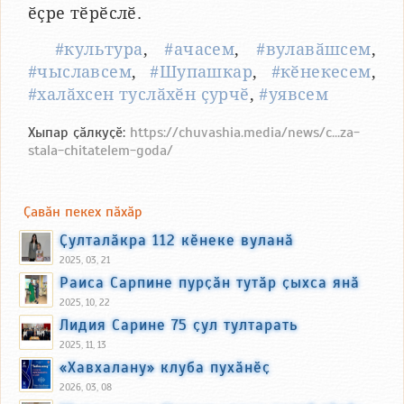
ӗҫре тӗрӗслӗ.
#культура
,
#ачасем
,
#вулавӑшсем
,
#чыславсем
,
#Шупашкар
,
#кӗнекесем
,
#халӑхсен туслӑхӗн ҫурчӗ
,
#уявсем
Хыпар ҫӑлкуҫӗ:
https://chuvashia.media/news/c...za-
stala-chitatelem-goda/
Ҫавӑн пекех пӑхӑр
Ҫулталӑкра 112 кӗнеке вуланӑ
2025, 03, 21
Раиса Сарпине пурҫӑн тутӑр ҫыхса янӑ
2025, 10, 22
Лидия Сарине 75 ҫул тултарать
2025, 11, 13
«Хавхалану» клуба пухӑнӗҫ
2026, 03, 08