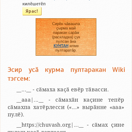
килӗшетӗп
Сирӗн чӑвашла
ҫырма май
паракан сарӑм
(раскладка) ҫук
пулсан ӑна
КУНТАН
илме
пултаратӑр.
Эсир усӑ курма пултаракан Wiki
тэгсем:
__...__ - сӑмаха каҫӑ евӗр тӑвасси.
__aaa|...__ - сӑмахӑн каҫине тепӗр
сӑмахпа хатӗрлесси («...» вырӑнне «ааа»
пулӗ).
__https://chuvash.org|...__ - сӑмах ҫине