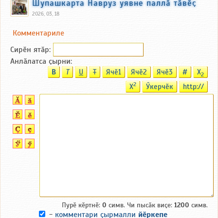
Шупашкарта Навруз уявне паллӑ тӑвӗҫ
2026, 03, 18
Комментариле
Сирӗн ятӑp:
Анлӑлатса ҫырни:
B
T
U
T
Ячӗ1
Ячӗ2
Ячӗ3
#
X
2
2
X
Ӳкерчӗк
http://
Пурӗ кӗртнӗ:
0
симв. Чи пысӑк виҫе:
1200
симв.
-
комментари ҫырмалли
йӗркепе