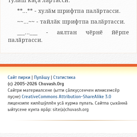
тулаш каҫӑ лартасси.
**...** - хулӑм шрифтпа палӑртасси.
~~...~~ - тайлӑк шрифтпа палӑртасси.
___...___ - аялтан чӗрнӗ йӗрпе
палӑртасси.
Сайт пирки
|
Пулӑшу
|
Статистика
(c) 2005-2026 Chuvash.Org
Сайтри материалсене (ытти ҫӑлкуҫсенчен илнисемсӗр
пуҫне)
CreativeCommons Attribution-ShareAlike 3.0
лицензипе килӗшӳллӗн усӑ курма пулать. Сайтпа ҫыхӑннӑ
ыйтусене кунта ярӑр: site(a)chuvash.org