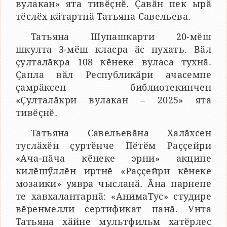
вулакан» ята тивӗҫнӗ. Ҫавӑн пек ырӑ
тӗслӗх кӑтартнӑ Татьяна Савельева.
Татьяна Шупашкарти 20-мӗш
шкулта 3-мӗш класра ӑс пухать. Вӑл
ҫулталӑкра 108 кӗнеке вуласа тухнӑ.
Ҫапла вӑл Республикӑри ачасемпе
ҫамрӑксен библиотекинчен
«Ҫулталӑкри вулакан – 2025» ята
тивӗҫнӗ.
Татьяна Савельевӑна Халӑхсен
туслӑхӗн ҫуртӗнче Пӗтӗм Раҫҫейри
«Ача-пӑча кӗнеке эрни» акципе
килӗшӳллӗн иртнӗ «Раҫҫейри кӗнеке
мозаики» уявра чысланӑ. Ӑна парнепе
те хавхалантарнӑ: «АнимаТус» студире
вӗренмелли сертификат панӑ. Унта
Татьяна хӑйне мультфильм хатӗрлес