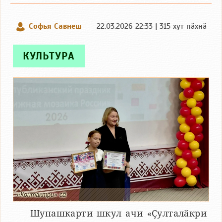
Софья Савнеш
22.03.2026 22:33 | 315 хут пӑхнӑ
КУЛЬТУРА
«Контактри» сӑн
Шупашкарти шкул ачи «Ҫулталӑкри