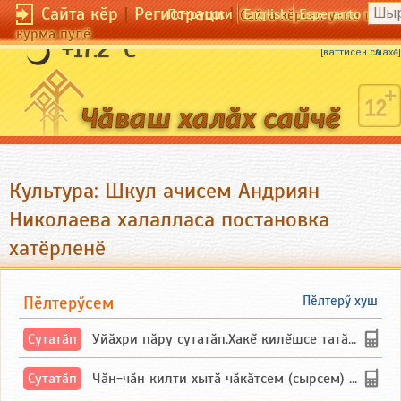
Сайта кӗр
|
Регистраци
|
По-русски
English
Esperanto
Сайта кӗрсен унпа тулли
курма пулӗ
Нумай итле, сахал калаҫ.
+17.2 °C
[
ваттисен сӑмахӗ
]
Культура: Шкул ачисем Андриян
Николаева халалласа постановка
хатӗрленӗ
Пӗлтерӳсем
Пӗлтерӳ хуш
Сутатӑп
Уйăхри пăру сутатăп.Хакĕ килĕшсе татăлнипе.
Сутатӑп
Чăн-чăн килти хытă чăкăтсем (сырсем) сутатпăр. Вĕсене мăн пыршă (вырăсла сычуг) ...