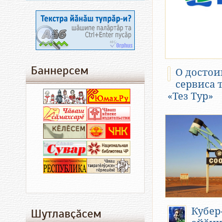
Баннерсем
О достои
сервиса 
«Тез Тур»
Кубер
Шутлавҫӑсем