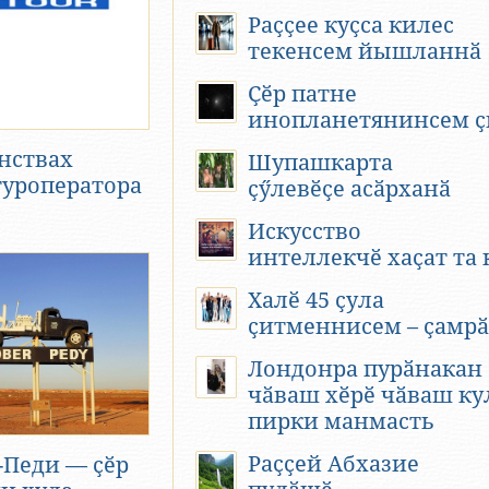
Раҫҫее куҫса килес
текенсем йышланнӑ
Ҫӗр патне
инопланетянинсем ҫ
нствах
Шупашкарта
туроператора
ҫӳлевӗҫе асӑрханӑ
Искусство
интеллекчӗ хаҫат та 
Халӗ 45 ҫула
ҫитменнисем – ҫамр
Лондонра пурӑнакан
чӑваш хӗрӗ чӑваш ку
пирки манмасть
Раҫҫей Абхазие
-Педи — ҫӗр