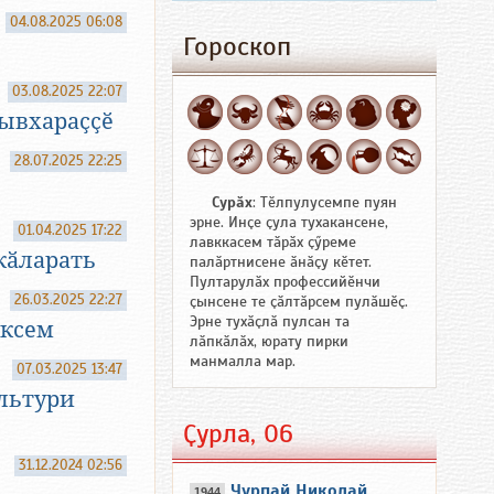
04.08.2025 06:08
Гороскоп
03.08.2025 22:07
ывхараҫҫӗ
28.07.2025 22:25
Сурӑх
: Тӗлпулусемпе пуян
эрне. Инҫе ҫула тухакансене,
01.04.2025 17:22
лавккасем тӑрӑх ҫӳреме
кӑларать
палӑртнисене ӑнӑҫу кӗтет.
Пултарулӑх профессийӗнчи
26.03.2025 22:27
ҫынсене те ҫӑлтӑрсем пулӑшӗҫ.
Эрне тухӑҫлӑ пулсан та
ӑксем
лӑпкӑлӑх, юрату пирки
манмалла мар.
07.03.2025 13:47
льтури
Ҫурла, 06
31.12.2024 02:56
Чурпай Николай
1944