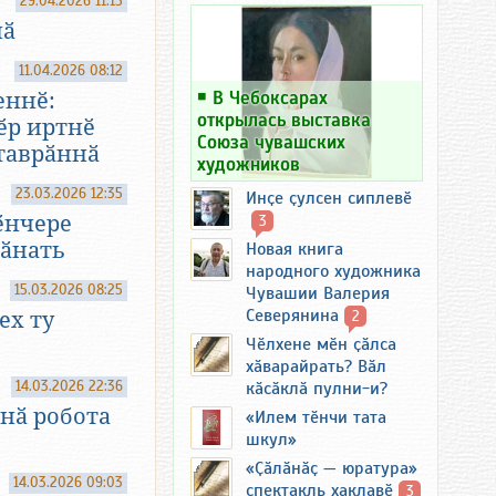
29.04.2026 11:15
нӑ
11.04.2026 08:12
￭
В Чебоксарах
еннӗ:
открылась выставка
ӗр иртнӗ
Союза чувашских
таврӑннӑ
художников
23.03.2026 12:35
Инҫе ҫулсен сиплевӗ
ӗнчере
3
ӑнать
Новая книга
народного художника
15.03.2026 08:25
Чувашии Валерия
Северянина
ех ту
2
Чӗлхене мӗн ҫӑлса
хӑварайрать? Вӑл
14.03.2026 22:36
кӑсӑклӑ пулни-и?
нӑ робота
«Илем тӗнчи тата
шкул»
«Ҫӑлӑнӑҫ — юратура»
14.03.2026 09:03
спектакль хаклавӗ
3