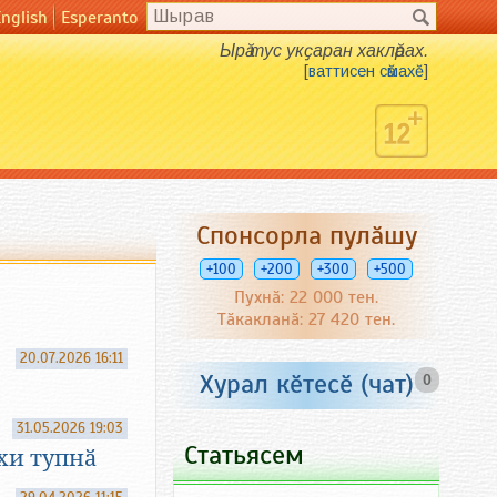
English
Esperanto
Ырӑ тус укҫаран хаклӑрах.
[
ваттисен сӑмахӗ
]
Спонсорла пулӑшу
+100
+200
+300
+500
Пухнӑ: 22 000 тен.
Тӑкакланӑ: 27 420 тен.
20.07.2026 16:11
Хурал кӗтесӗ (чат)
0
31.05.2026 19:03
Статьясем
хи тупнӑ