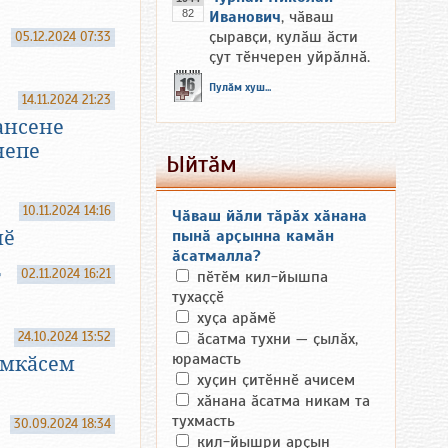
82
Иванович
, чӑваш
ҫыравҫи, кулӑш ӑсти
05.12.2024 07:33
ҫут тӗнчерен уйрӑлнӑ.
Пулӑм хуш...
14.11.2024 21:23
ансене
непе
Ыйтӑм
10.11.2024 14:16
Чӑваш йӑли тӑрӑх хӑнана
нӗ
пынӑ арҫынна камӑн
ӑсатмалла?
т
02.11.2024 16:21
пӗтӗм кил-йышпа
тухаҫҫӗ
хуҫа арӑмӗ
24.10.2024 13:52
ӑсатма тухни — ҫылӑх,
юрамасть
умкӑсем
хуҫин ҫитӗннӗ ачисем
хӑнана ӑсатма никам та
тухмасть
30.09.2024 18:34
кил-йышри арҫын