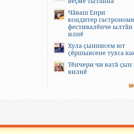
вӗҫме тытӑннӑ
Чӑваш Енри
кондитер гастроном
фестивалӗнче ылтӑн
илнӗ
Хула ҫыннисем ют
ҫӗршывсене тухса ка
Тӗнчери чи ватӑ ҫын
вилнӗ
Ы