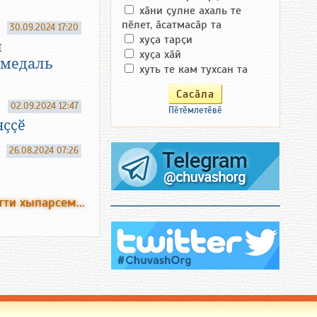
хӑни ҫулне ахаль те
пӗлет, ӑсатмасӑр та
30.09.2024 17:20
хуҫа тарҫи
и
хуҫа хӑй
 медаль
хуть те кам тухсан та
02.09.2024 12:47
Пӗтӗмлетӗвӗ
яҫҫӗ
26.08.2024 07:26
тти хыпарсем...