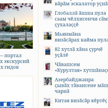
вӑрӑм эскалатор уҫнӑ
Глобаллӑ ӑшша пула
саам чӗлхисенчи сӑ
ҫухалаҫҫӗ
Мьянмӑна
визӑсӑрах кайма пул
82 хутлӑ хӑна ҫурчӗ
уҫӑлӗ
— портал
х экскурсий
Чӑвашсем
х гидов
«Курултая» хутшӑнаҫ
Азербайджанра
ҫывӑх тӑвансене мӑ
чарнӑ
Китая визӑсӑр кӗртӗҫ