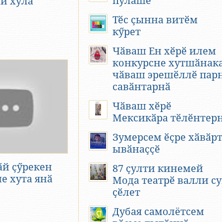
пулӑшӗ
и хула
Тӗс ҫынна витӗм
кӳрет
Чӑваш Ен хӗрӗ илем
конкурсне хутшӑнак
чӑваш эрешӗллӗ пар
савӑнтарнӑ
Чӑваш хӗрӗ
Мексикӑра тӗлӗнтер
Зумерсем ӗҫре хӑвӑр
ывӑнаҫҫӗ
ӑй ҫӳрекен
87 ҫулти кинемей
е хута янӑ
Мода театрӗ валли с
ҫӗлет
Дубая самолётсем