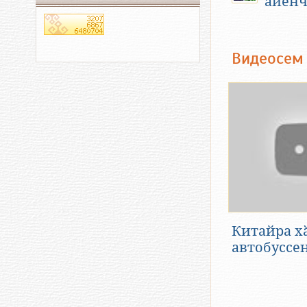
айӗнч
Видеосем
Китайра х
автобуссен