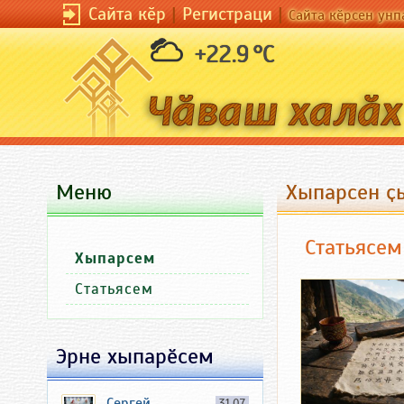
Сайта кӗр
|
Регистраци
|
Сайта кӗрсен унп
+22.9 °C
Меню
Хыпарсен ҫы
Статьясем
Хыпарсем
Статьясем
Эрне хыпарӗсем
Сергей