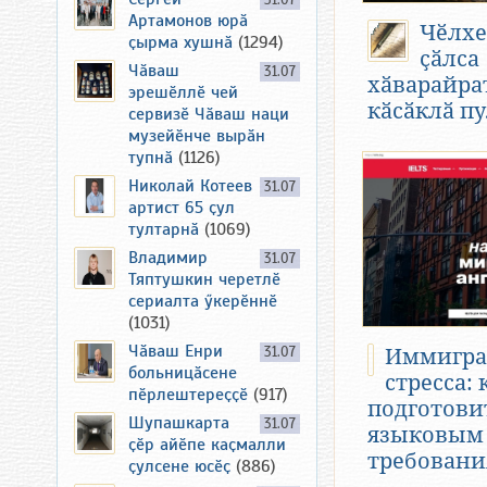
31.07
Артамонов юрӑ
Чӗлхе
ҫырма хушнӑ
(1294)
ҫӑлса
Чӑваш
31.07
хӑварайра
эрешӗллӗ чей
кӑсӑклӑ п
сервизӗ Чӑваш наци
музейӗнче вырӑн
тупнӑ
(1126)
Николай Котеев
31.07
артист 65 ҫул
тултарнӑ
(1069)
Владимир
31.07
Тяптушкин черетлӗ
сериалта ӳкерӗннӗ
(1031)
Чӑваш Енри
31.07
Иммигра
больницӑсене
стресса: 
пӗрлештереҫҫӗ
(917)
подготови
Шупашкарта
31.07
языковым
ҫӗр айӗпе каҫмалли
требован
ҫулсене юсӗҫ
(886)