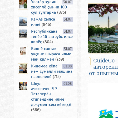
Улатӑр хулин
30.07
хисеплӗ ҫынни 100
ҫул тултарнӑ
(873)
КамАз хыпса
31.07
илнӗ
(846)
Республикӑна
31.07
тепӗр 16 автоубс илсе
килӗҫ
(804)
Вилнӗ салтак
31.07
укҫине шыраса илме
май килмен
(739)
GuideGo 
Кинемее кӗпе-
авторски
01.08
йӗм ҫумалли машина
от опытны
парнеленӗ
(715)
Шкул
01.08
ачисенчен ЧР
Элтеперӗн
стипендине илме
документсем кӗтеҫҫӗ
(666)