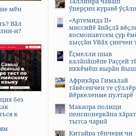
Таллинра чӑваш
ӳнерҫин куравӗ ӳҫӑл
не мӗн
«Артемида II»
ть? Вӑл
миссийӗ ӑнӑҫлӑ вӗҫл
улни-и?
космонавтсем ҫур ӗм
хыҫҫӑн Уйӑх ҫинчен 
Ӗҫмелли шыв
калӑпӑшӗпе Раҫҫей т
иккӗмӗш вырӑн йыш
Африкӑра Гималай
тӑвӗсенчен те ҫӳллӗр
йӗркеленме пултарӗ
ция без
Макаора полици
как
пенсионеркӑна хӑрат
ться к
тытса чарнӑ
иям
Китайра тӗнчери чи