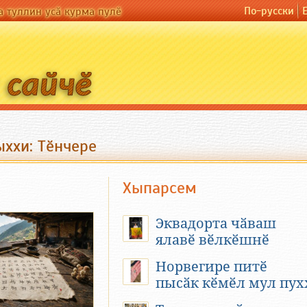
По-русски
а туллин усӑ курма пулӗ
ххи: Тӗнчере
Хыпарсем
Эквадорта чӑваш
ялавӗ вӗлкӗшнӗ
Норвегире питӗ
пысӑк кӗмӗл мул пух