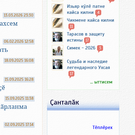
Изьяр кӳлӗ патне
кайса килни
4
13.03.2026 23:30
Чикмене кайса килни
махсем
11
Тарасов в защиту
истины
17
06.02.2026 12:58
Симек - 2026
3
ать
18.09.2025 16:08
Судьба и наследие
легендарного Ухсая
17
15.09.2025 16:28
... ыттисем
ҫӗ
15.09.2025 11:38
Ҫанталӑк
шӑрланма
02.09.2025 17:14
Тӗплӗрех