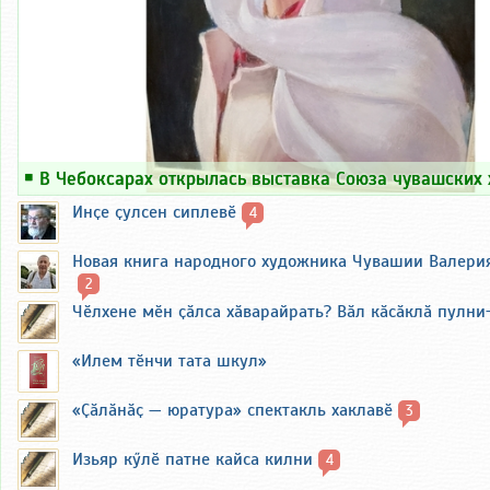
￭
В Чебоксарах открылась выставка Союза чувашских
Инҫе ҫулсен сиплевӗ
4
Новая книга народного художника Чувашии Валери
2
Чӗлхене мӗн ҫӑлса хӑварайрать? Вӑл кӑсӑклӑ пулни
«Илем тӗнчи тата шкул»
«Ҫӑлӑнӑҫ — юратура» спектакль хаклавӗ
3
Изьяр кӳлӗ патне кайса килни
4