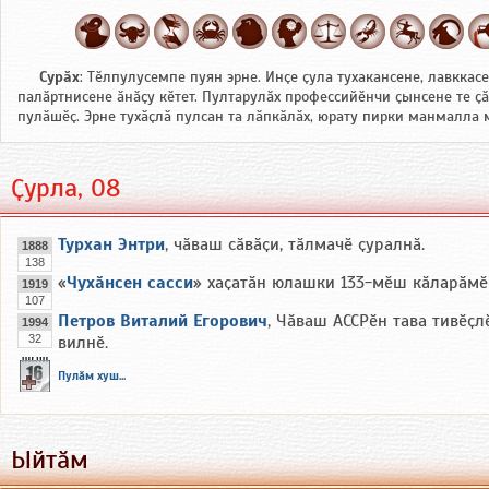
Сурӑх
: Тӗлпулусемпе пуян эрне. Инҫе ҫула тухакансене, лавккас
палӑртнисене ӑнӑҫу кӗтет. Пултарулӑх профессийӗнчи ҫынсене те ҫ
пулӑшӗҫ. Эрне тухӑҫлӑ пулсан та лӑпкӑлӑх, юрату пирки манмалла 
Ҫурла, 08
Турхан Энтри
, чӑваш сӑвӑҫи, тӑлмачӗ ҫуралнӑ.
1888
138
«
Чухӑнсен сасси
» хаҫатӑн юлашки 133-мӗш кӑларӑмӗ 
1919
107
Петров Виталий Егорович
, Чӑваш АССРӗн тава тивӗҫл
1994
32
вилнӗ.
Пулӑм хуш...
Ыйтӑм