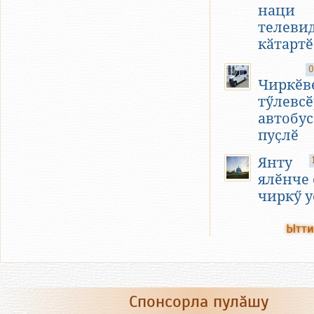
наци
телеви
кӑтартӗ
0
Чиркӗв
тӳлевсӗ
автобус
пуҫлӗ
Янту
ялӗнче 
чиркӳ у
Ытти
Спонсорла пулӑшу