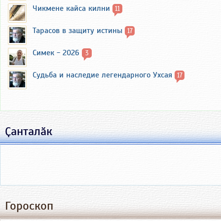
Чикмене кайса килни
11
Тарасов в защиту истины
17
Симек - 2026
3
Судьба и наследие легендарного Ухсая
17
Ҫанталӑк
Гороскоп