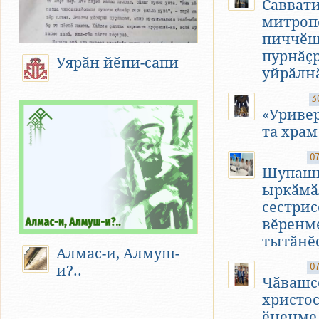
Савват
митроп
пиччӗ
пурнӑҫ
Уярӑн йӗпи-сапи
уйрӑлн
3
«Уривер
та храм
07
Шупашк
ыркӑмӑ
сестри
вӗренм
тытӑнӗ
Алмас-и, Алмуш-
07
и?..
Чӑвашс
христос
ӗненме