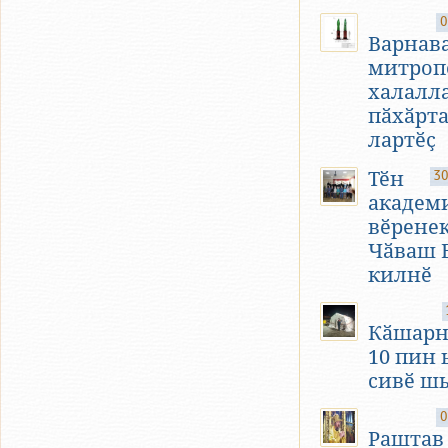
0
Варнав
митроп
халалл
пӑхӑрта
лартӗҫ
Тӗн
30
академ
вӗрене
Чӑваш 
килнӗ
Кӑшарн
10 пин 
сивӗ ш
0
Раштав