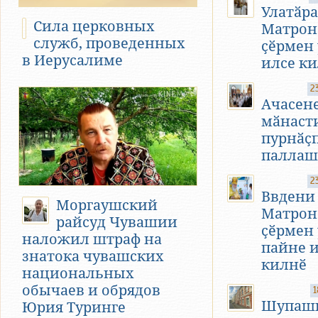
Улатӑра
Сила церковных
Матрон
служб, проведенных
ҫӗрмен
в Иерусалиме
илсе к
2
Ачасен
мӑнаст
пурнӑҫ
паллаш
2
Ввдени
Моргаушский
Матрон
райсуд Чувашии
ҫӗрмен
наложил штраф на
пайне 
знатока чувашских
килнӗ
национальных
обычаев и обрядов
1
Шупашк
Юрия Туринге