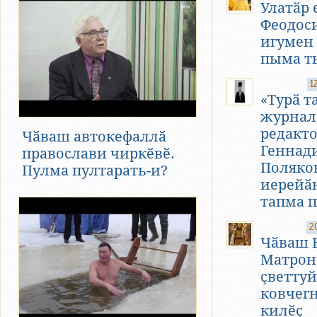
Улатӑр
Феодос
игумен 
пыма т
1
«Турӑ т
журнал
редакто
Чӑваш автокефаллӑ
Геннад
православи чиркӗвӗ.
Поляко
Пулма пултарать-и?
иерейӑ
тапма 
2
Чӑваш 
Матрон
ҫветтуй
ковчегн
килӗҫ