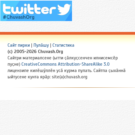
Сайт пирки
|
Пулӑшу
|
Статистика
(c) 2005-2026 Chuvash.Org
Сайтри материалсене (ытти ҫӑлкуҫсенчен илнисемсӗр
пуҫне)
CreativeCommons Attribution-ShareAlike 3.0
лицензипе килӗшӳллӗн усӑ курма пулать. Сайтпа ҫыхӑннӑ
ыйтусене кунта ярӑр: site(a)chuvash.org