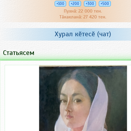
+100
+200
+300
+500
Пухнӑ: 22 000 тен.
Тӑкакланӑ: 27 420 тен.
Хурал кӗтесӗ (чат)
Статьясем