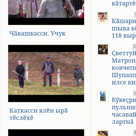
кӑтартӗ
Кӑшарн
шыва к
Чӑвашкасси. Учук
118 выр
2
Ҫветту
Матрон
ковчег
Шупаш
илсе ки
1
Кӳкеҫр
пульни
Каткасси ялӗн ырӑ
часавай
тӗслӗхӗ
лартнӑ
3