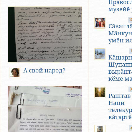
Правос
музейӗ 
1
Сӑваплӑ
Мӑнкун
умӗн ил
Кӑшарн
Шупашк
А свой народ?
вырӑнт
кӗме м
0
Раштав
Наци
телеку
кӑтартӗ