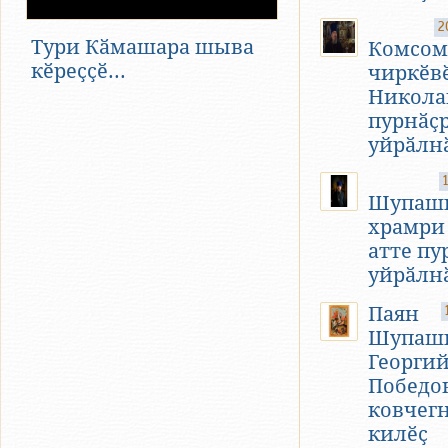
2
Тури Кӑмашара шыва
Комсом
кӗреҫҫӗ...
чиркӗв
Никола
пурнӑҫ
уйрӑлн
Шупаш
храмри
атте пу
уйрӑлн
Паян
Шупаш
Георги
Победо
ковчегн
килӗҫ