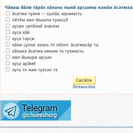
Чӑваш йӑли тӑрӑх хӑнана пынӑ арҫынна камӑн ӑсатмал
ӑсатма тухни — ҫылӑх, юрамасть
пӗтӗм кил-йышпа тухаҫҫӗ
хуҫин ҫитӗннӗ ачисем
хуҫа хӑй
хуҫа тарҫи
хӑни ҫулне ахаль те пӗлет, ӑсатмасӑр та
хӑнана ӑсатма никам та тухмасть
кил-йышри арҫын
хуҫа арӑмӗ
хуть те кам тухсан та
Пӗтӗмлетӗвӗ