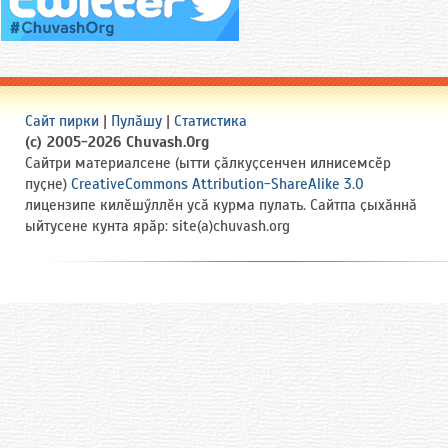
Сайт пирки
|
Пулӑшу
|
Статистика
(c) 2005-2026 Chuvash.Org
Сайтри материалсене (ытти ҫӑлкуҫсенчен илнисемсӗр
пуҫне)
CreativeCommons Attribution-ShareAlike 3.0
лицензипе килӗшӳллӗн усӑ курма пулать. Сайтпа ҫыхӑннӑ
ыйтусене кунта ярӑр: site(a)chuvash.org