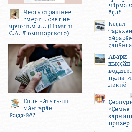
чӑрмав
Честь страшнее
ӗҫлӗ
смерти, свет не
Каҫал
ярче тьмы... (Памяти
тӑрӑхӗн
С.А. Люминарского)
хӗрарӑ
ҫапӑнс
Авари
хыҫҫӑн 
водите
пульни
лекнӗ
Епле чӑтать-ши
Ҫӗрпӳр
мӑнтарӑн
«Ҫемье
Раҫҫейӗ?
зарниц
призер