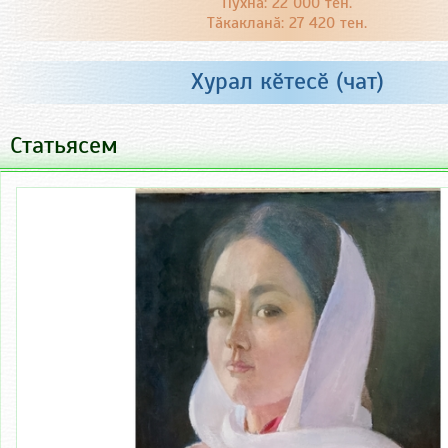
Пухнӑ: 22 000 тен.
Тӑкакланӑ: 27 420 тен.
Хурал кӗтесӗ (чат)
Статьясем