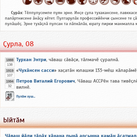
Сурӑх
: Тӗлпулусемпе пуян эрне. Инҫе ҫула тухакансене, лавккас
палӑртнисене ӑнӑҫу кӗтет. Пултарулӑх профессийӗнчи ҫынсене те ҫ
пулӑшӗҫ. Эрне тухӑҫлӑ пулсан та лӑпкӑлӑх, юрату пирки манмалла 
Ҫурла, 08
Турхан Энтри
, чӑваш сӑвӑҫи, тӑлмачӗ ҫуралнӑ.
1888
138
«
Чухӑнсен сасси
» хаҫатӑн юлашки 133-мӗш кӑларӑмӗ 
1919
107
Петров Виталий Егорович
, Чӑваш АССРӗн тава тивӗҫл
1994
32
вилнӗ.
Пулӑм хуш...
Ыйтӑм
Чӑваш йӑли тӑрӑх хӑнана пынӑ арҫынна камӑн ӑсатмал