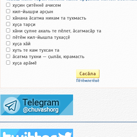
хуҫин ҫитӗннӗ ачисем
кил-йышри арҫын
хӑнана ӑсатма никам та тухмасть
хуҫа тарҫи
хӑни ҫулне ахаль те пӗлет, ӑсатмасӑр та
пӗтӗм кил-йышпа тухаҫҫӗ
хуҫа хӑй
хуть те кам тухсан та
ӑсатма тухни — ҫылӑх, юрамасть
хуҫа арӑмӗ
Пӗтӗмлетӗвӗ