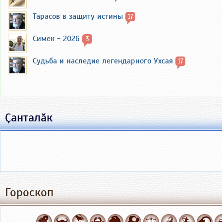
Тарасов в защиту истины
17
Симек - 2026
3
Судьба и наследие легендарного Ухсая
17
Ҫанталӑк
Гороскоп