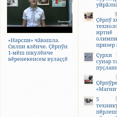
уйрӑлн
Ҫӗрпӳ х
технол
иртнӗ
олимпи
«Нарспи» чӑвашла.
призер
Силпи ялӗнче. Ҫӗрпӳн
1-мӗш шкулӗнче
Ҫурхи
вӗренекенсем вулаҫҫӗ
сунар т
пуҫлан
Ҫӗрпӳр
«Магни
5
техник
пӗрлешт