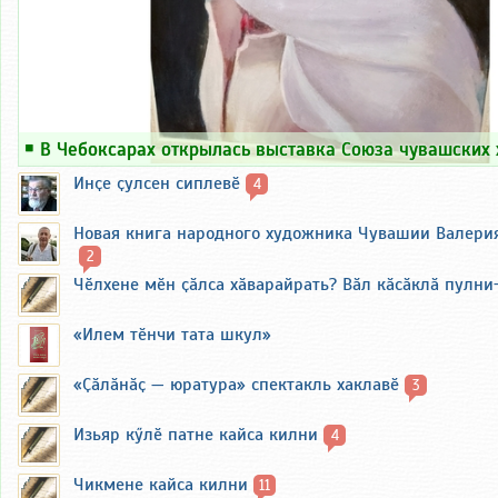
￭
В Чебоксарах открылась выставка Союза чувашских
Инҫе ҫулсен сиплевӗ
4
Новая книга народного художника Чувашии Валери
2
Чӗлхене мӗн ҫӑлса хӑварайрать? Вӑл кӑсӑклӑ пулни
«Илем тӗнчи тата шкул»
«Ҫӑлӑнӑҫ — юратура» спектакль хаклавӗ
3
Изьяр кӳлӗ патне кайса килни
4
Чикмене кайса килни
11