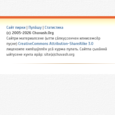
Сайт пирки
|
Пулӑшу
|
Статистика
(c) 2005-2026 Chuvash.Org
Сайтри материалсене (ытти ҫӑлкуҫсенчен илнисемсӗр
пуҫне)
CreativeCommons Attribution-ShareAlike 3.0
лицензипе килӗшӳллӗн усӑ курма пулать. Сайтпа ҫыхӑннӑ
ыйтусене кунта ярӑр: site(a)chuvash.org