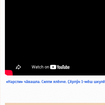
«Нарспи» чӑвашла. Силпи ялӗнче. Ҫӗрпӳн 1-мӗш шкул