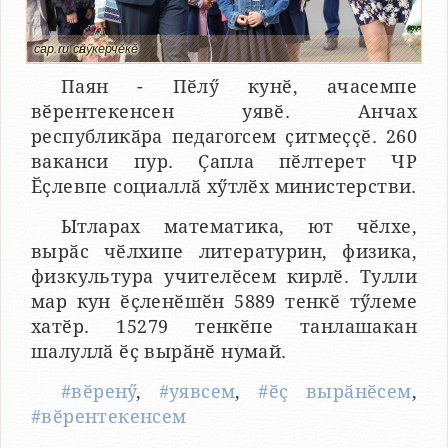
cap.ru сӑнӳкерчӗкӗ
Паян - Пӗлӳ кунӗ, ачасемпе
вӗрентекенсен уявӗ. Анчах
республикӑра педагогсем ҫитмеҫҫӗ. 260
ваканси пур. Ҫапла пӗлтерет ЧР
Ӗҫлевпе социаллӑ хӳтлӗх министерстви.
Ытларах математика, ют чӗлхе,
вырӑс чӗлхипе литературин, физика,
физкультура учителӗсем кирлӗ. Тулли
мар кун ӗҫленӗшӗн 5889 тенкӗ тӳлеме
хатӗр. 15279 тенкӗпе танлашакан
шалуллӑ ӗҫ вырӑнӗ нумай.
#вӗренӳ
,
#уявсем
,
#ӗҫ вырӑнӗсем
,
#вӗрентекенсем