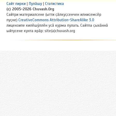
Сайт пирки
|
Пулӑшу
|
Статистика
(c) 2005-2026 Chuvash.Org
Сайтри материалсене (ытти ҫӑлкуҫсенчен илнисемсӗр
пуҫне)
CreativeCommons Attribution-ShareAlike 3.0
лицензипе килӗшӳллӗн усӑ курма пулать. Сайтпа ҫыхӑннӑ
ыйтусене кунта ярӑр: site(a)chuvash.org