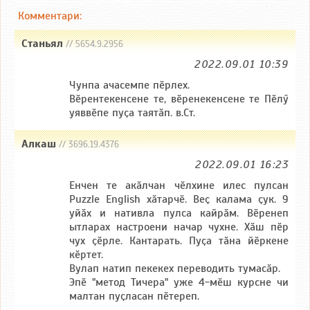
Комментари:
Станьял
// 5654.9.2956
2022.09.01 10:39
Чунпа ачасемпе пӗрлех.
Вӗрентекенсене те, вӗренекенсене те Пӗлӳ
уяввӗпе пуҫа таятӑп. в.Ст.
Алкаш
// 3696.19.4376
2022.09.01 16:23
Енчен те акӑлчан чӗлхине илес пулсан
Puzzle English хӑтарчӗ. Веҫ калама ҫук. 9
уйӑх и нативла пулса кайрӑм. Вӗренеп
ытларах настроени начар чухне. Хӑш пӗр
чух ҫӗрле. Кантарать. Пуҫа тӑна йӗркене
кӗртет.
Вулап натип пекекех переводить тумасӑр.
Эпӗ "метод Тичера" уже 4-мӗш курсне чи
малтан пуҫласан пӗтереп.