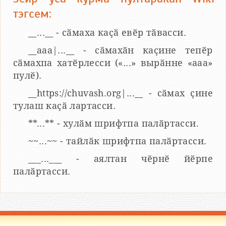
тэгсем:
__...__ - сӑмаха каҫӑ евӗр тӑвасси.
__aaa|...__ - сӑмахӑн каҫине тепӗр
сӑмахпа хатӗрлесси («...» вырӑнне «ааа»
пулӗ).
__https://chuvash.org|...__ - сӑмах ҫине
тулаш каҫӑ лартасси.
**...** - хулӑм шрифтпа палӑртасси.
~~...~~ - тайлӑк шрифтпа палӑртасси.
___...___ - аялтан чӗрнӗ йӗрпе
палӑртасси.