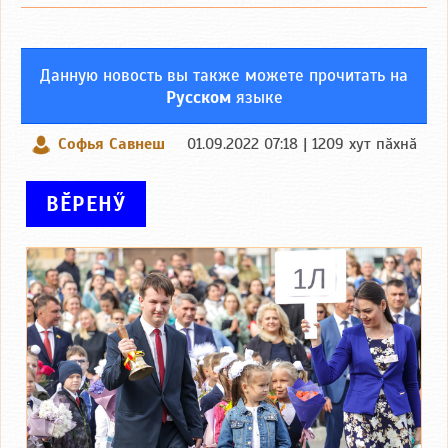
Данную новость вы также можете прочитать на
Русском
языке
Софья Савнеш
01.09.2022 07:18 | 1209 хут пӑхнӑ
ВӖРЕНӲ