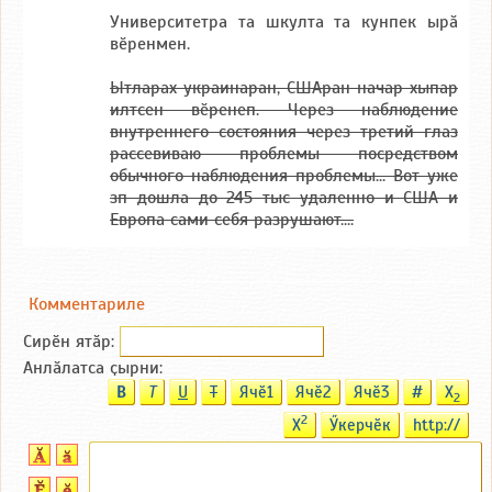
Университетра та шкулта та кунпек ырӑ
вӗренмен.
Ытларах украинаран, СШАран начар хыпар
илтсен вӗренеп. Через наблюдение
внутреннего состояния через третий глаз
рассевиваю проблемы посредством
обычного наблюдения проблемы... Вот уже
зп дошла до 245 тыс удаленно и США и
Европа сами себя разрушают....
Комментариле
Сирӗн ятӑp:
Анлӑлатса ҫырни:
B
T
U
T
Ячӗ1
Ячӗ2
Ячӗ3
#
X
2
2
X
Ӳкерчӗк
http://