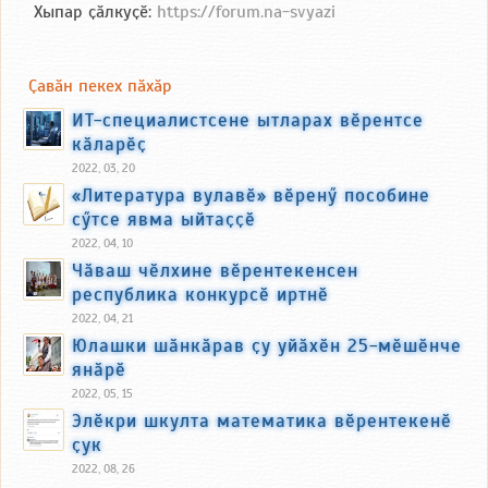
Хыпар ҫӑлкуҫӗ:
https://forum.na-svyazi
Ҫавӑн пекех пӑхӑр
ИТ-специалистсене ытларах вӗрентсе
кӑларӗҫ
2022, 03, 20
«Литература вулавӗ» вӗренӳ пособине
сӳтсе явма ыйтаҫҫӗ
2022, 04, 10
Чӑваш чӗлхине вӗрентекенсен
республика конкурсӗ иртнӗ
2022, 04, 21
Юлашки шӑнкӑрав ҫу уйӑхӗн 25-мӗшӗнче
янӑрӗ
2022, 05, 15
Элӗкри шкулта математика вӗрентекенӗ
ҫук
2022, 08, 26