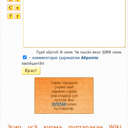
Пурӗ кӗртнӗ:
0
симв. Чи пысӑк виҫе:
1200
симв.
-
комментари ҫырмалли
йӗркепе
килӗшетӗп
Сирӗн чӑвашла
ҫырма май
паракан сарӑм
(раскладка) ҫук
пулсан ӑна
КУНТАН
илме
пултаратӑр.
Эсир усӑ курма пултаракан Wiki