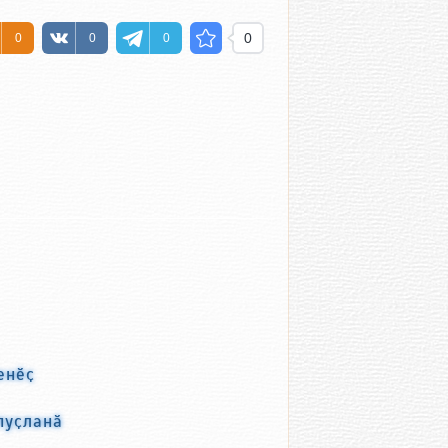
0
0
0
0
енӗҫ
пуҫланӑ