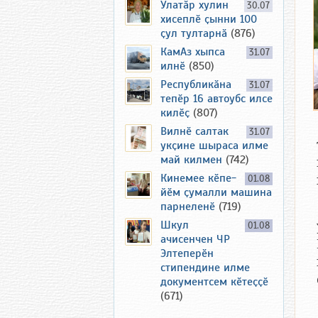
Улатӑр хулин
30.07
хисеплӗ ҫынни 100
ҫул тултарнӑ
(876)
КамАз хыпса
31.07
илнӗ
(850)
Республикӑна
31.07
тепӗр 16 автоубс илсе
килӗҫ
(807)
Вилнӗ салтак
31.07
укҫине шыраса илме
май килмен
(742)
Кинемее кӗпе-
01.08
йӗм ҫумалли машина
парнеленӗ
(719)
Шкул
01.08
ачисенчен ЧР
Элтеперӗн
стипендине илме
документсем кӗтеҫҫӗ
(671)