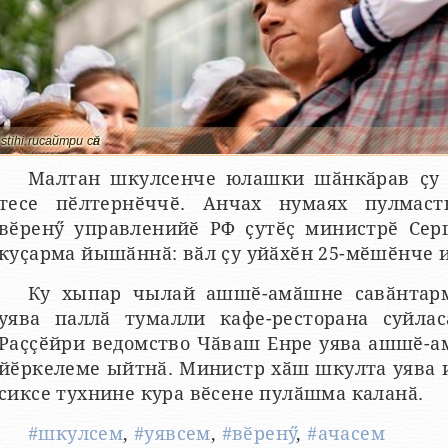
stihi.ruсайтри сӑн
Малтан шкулсенче юлашки шӑнкӑрав ҫу 
тесе пӗлтернӗччӗ. Анчах нумаях пулмаст
вӗренӳ управленийӗ РФ ҫутӗҫ министрӗ Сер
куҫарма йышӑннӑ: вӑл ҫу уйӑхӗн 25-мӗшӗнче и
Ку хыпар чылай ашшӗ-амӑшне савӑнтар
уява паллӑ тумалли кафе-ресторана суйлас
Раҫҫӗйри ведомство Чӑваш Енре уява ашшӗ-
йӗркелеме ыйтнӑ. Министр хӑш шкулта уява 
сиксе тухнине кура вӗсене пулӑшма каланӑ.
#шкулсем
,
#уявсем
,
#вӗренӳ
,
#ачасем