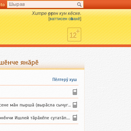
nto
Хитре ҫеҫкен кун кӗске.
[
ваттисен сӑмахӗ
]
шӗнче янӑрӗ
Пӗлтерӳ хуш
не мăн пыршă (вырăсла сычуг) ...
и Ишлей тăрăхĕпе сутатăп. Ха...