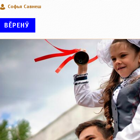
Софья Савнеш
ВӖРЕНӲ