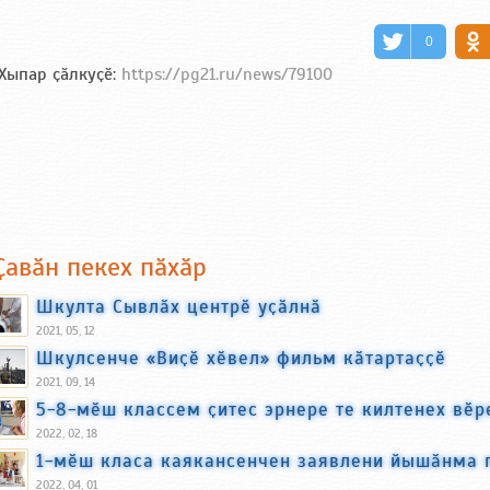
0
Хыпар ҫӑлкуҫӗ:
https://pg21.ru/news/79100
Ҫавӑн пекех пӑхӑр
Шкулта Сывлӑх центрӗ уҫӑлнӑ
2021, 05, 12
Шкулсенче «Виҫӗ хӗвел» фильм кӑтартаҫҫӗ
2021, 09, 14
5-8-мӗш классем ҫитес эрнере те килтенех вӗр
2022, 02, 18
1-мӗш класа каякансенчен заявлени йышӑнма 
2022, 04, 01