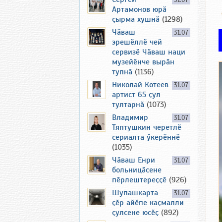
31.07
Артамонов юрӑ
ҫырма хушнӑ
(1298)
Чӑваш
31.07
эрешӗллӗ чей
сервизӗ Чӑваш наци
музейӗнче вырӑн
тупнӑ
(1136)
Николай Котеев
31.07
артист 65 ҫул
тултарнӑ
(1073)
Владимир
31.07
Тяптушкин черетлӗ
сериалта ӳкерӗннӗ
(1035)
Чӑваш Енри
31.07
больницӑсене
пӗрлештереҫҫӗ
(926)
Шупашкарта
31.07
ҫӗр айӗпе каҫмалли
ҫулсене юсӗҫ
(892)