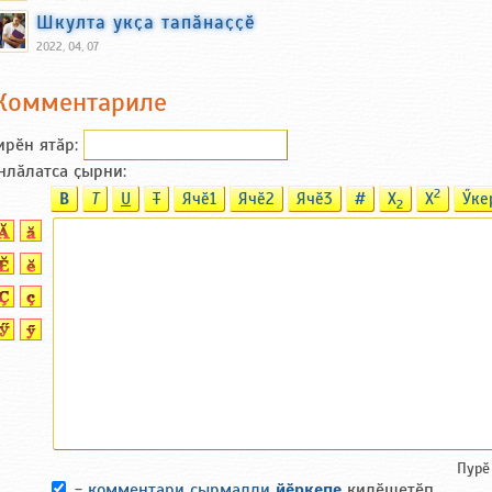
Шкулта укҫа тапӑнаҫҫӗ
2022, 04, 07
Комментариле
ирӗн ятӑp:
нлӑлатса ҫырни:
2
B
T
U
T
Ячӗ1
Ячӗ2
Ячӗ3
#
X
X
Ӳке
2
Пурӗ
-
комментари ҫырмалли
йӗркепе
килӗшетӗп