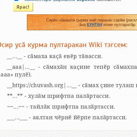
Сирӗн чӑвашла ҫырма май паракан сарӑм (раскл
ӑна
КУНТАН
илме пултаратӑр.
Эсир усӑ курма пултаракан Wiki тэгсем:
__...__ - сӑмаха каҫӑ евӗр тӑвасси.
__aaa|...__ - сӑмахӑн каҫине тепӗр сӑмахпа
«ааа» пулӗ).
__https://chuvash.org|...__ - сӑмах ҫине тулаш
**...** - хулӑм шрифтпа палӑртасси.
~~...~~ - тайлӑк шрифтпа палӑртасси.
___...___ - аялтан чӗрнӗ йӗрпе палӑртасси.