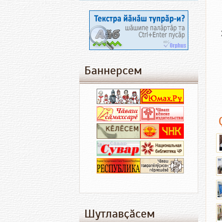
Баннерсем
Шутлавҫӑсем