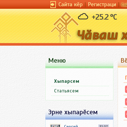
Сайта кӗр
|
Регистраци
|
Са
+25.2 °C
Меню
В
Хыпарсем
Статьясем
Эрне хыпарӗсем
Сергей