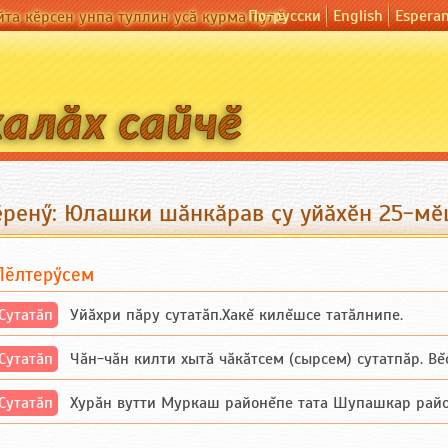
По-русски
English
Espera
йта кӗрсен унпа туллин усӑ курма пулӗ
ӗренӳ: Юлашки шӑнкӑрав ҫу уйӑхӗн 25-мӗ
Пӗлтерӳсем
Сутатӑп
Уйăхри пăру сутатăп.Хакĕ килĕшсе татăлнипе.
Сутатӑп
Чăн-чăн килти хытă чăкăтсем (сырсем) сутатпăр. Вĕсе
Сутатӑп
Хурăн вутти Муркаш районĕпе тата Шупашкар районĕнч