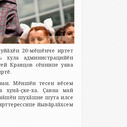
уйӑхӗн 20-мӗшӗнче иртет
ь хула администрацийӗн
гей Кравцов сӗннипе уява
ртӗ.
ман. Мӗншӗн тесен вӗсем
а хунӑ-ҫке-ха. Ҫавна май
амӑшӗн шухӑшне шута илсе
ирттерессипе йывӑрлӑхсем