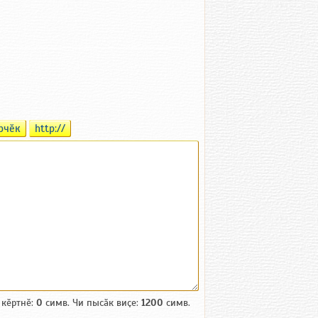
рчӗк
http://
 кӗртнӗ:
0
симв. Чи пысӑк виҫе:
1200
симв.