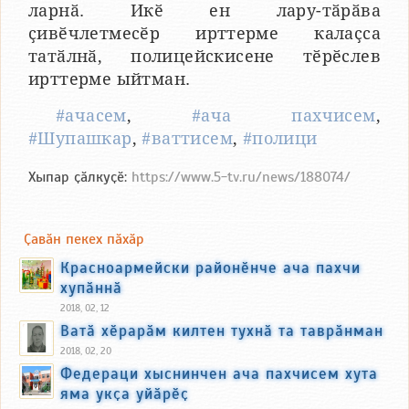
ларнӑ. Икӗ ен лару-тӑрӑва
ҫивӗчлетмесӗр ирттерме калаҫса
татӑлнӑ, полицейскисене тӗрӗслев
ирттерме ыйтман.
#ачасем
,
#ача пахчисем
,
#Шупашкар
,
#ваттисем
,
#полици
Хыпар ҫӑлкуҫӗ:
https://www.5-tv.ru/news/188074/
Ҫавӑн пекех пӑхӑр
Красноармейски районӗнче ача пахчи
хупӑннӑ
2018, 02, 12
Ватӑ хӗрарӑм килтен тухнӑ та таврӑнман
2018, 02, 20
Федераци хыснинчен ача пахчисем хута
яма укҫа уйӑрӗҫ