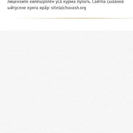
лицензипе килӗшӳллӗн усӑ курма пулать. Сайтпа ҫыхӑннӑ
ыйтусене кунта ярӑр: site(a)chuvash.org