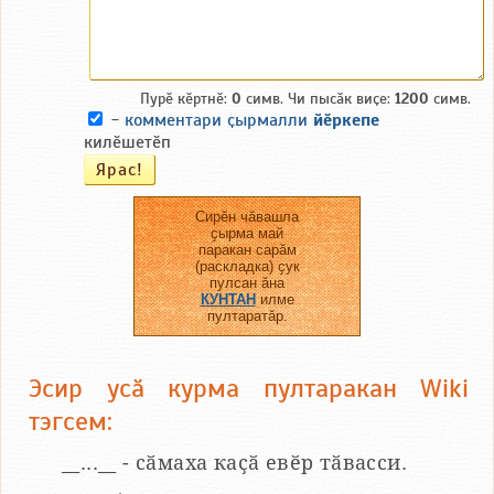
Пурӗ кӗртнӗ:
0
симв. Чи пысӑк виҫе:
1200
симв.
-
комментари ҫырмалли
йӗркепе
килӗшетӗп
Сирӗн чӑвашла
ҫырма май
паракан сарӑм
(раскладка) ҫук
пулсан ӑна
КУНТАН
илме
пултаратӑр.
Эсир усӑ курма пултаракан Wiki
тэгсем:
__...__ - сӑмаха каҫӑ евӗр тӑвасси.