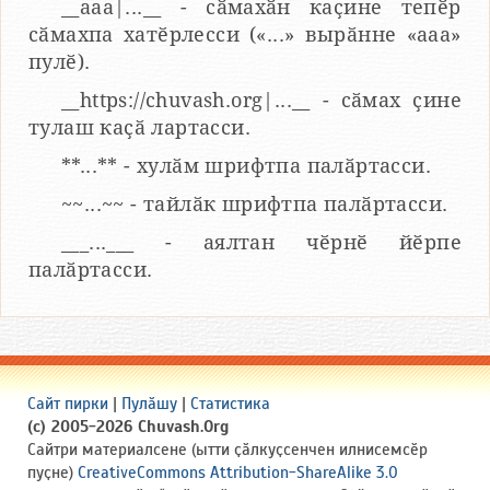
__aaa|...__ - сӑмахӑн каҫине тепӗр
сӑмахпа хатӗрлесси («...» вырӑнне «ааа»
пулӗ).
__https://chuvash.org|...__ - сӑмах ҫине
тулаш каҫӑ лартасси.
**...** - хулӑм шрифтпа палӑртасси.
~~...~~ - тайлӑк шрифтпа палӑртасси.
___...___ - аялтан чӗрнӗ йӗрпе
палӑртасси.
Сайт пирки
|
Пулӑшу
|
Статистика
(c) 2005-2026 Chuvash.Org
Сайтри материалсене (ытти ҫӑлкуҫсенчен илнисемсӗр
пуҫне)
CreativeCommons Attribution-ShareAlike 3.0