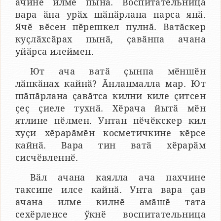
ачине илме пынӑ. Воспитательница
вара ӑна урӑх шӑпӑрлана парса янӑ.
Ячӗ вӗсен пӗрешкел пулнӑ. Ватӑскер
куҫлӑхсӑрах пынӑ, ҫавӑнпа ачана
уйӑрса илеймен.
Ют ача ватӑ ҫынпа мӗншӗн
лӑпкӑнах кайнӑ? Ӑнланмалла мар. Ют
шӑпӑрлана ҫавӑтса килни киле ҫитсен
ҫеҫ ҫиеле тухнӑ. Хӗрача йытӑ мӗн
ятлине пӗлмен. Унтан пӗчӗкскер кил
хуҫи хӗрарӑмӗн косметичкине кӗрсе
кайнӑ. Вара тин ватӑ хӗрарӑм
сисчӗвленнӗ.
Вӑл ачана каялла ача пахчине
таксипе илсе кайнӑ. Унта вара ҫав
ачана илме килнӗ амӑшӗ тата
сехӗрленсе ӳкнӗ воспитательница