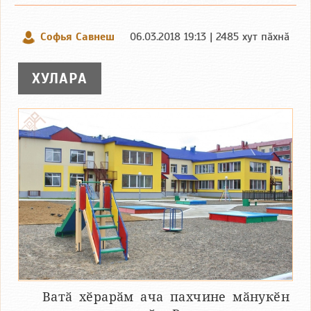
Софья Савнеш
06.03.2018 19:13 | 2485 хут пӑхнӑ
ХУЛАРА
Ватӑ хӗрарӑм ача пахчине мӑнукӗн