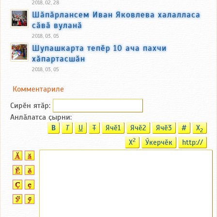
2018, 02, 28
Шӑпӑрлансем Иван Яковлева халалласа
сӑвӑ вуланӑ
2018, 03, 05
Шупашкарта тепӗр 10 ача пахчи
хӑпартасшӑн
2018, 03, 05
Комментариле
Сирӗн ятӑp:
Анлӑлатса ҫырни:
B
T
U
T
Ячӗ1
Ячӗ2
Ячӗ3
#
X
2
2
X
Ӳкерчӗк
http://