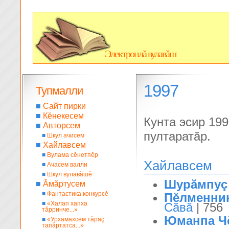
Электронлă вулавăш
1997
Тупмалли
■
Сайт пирки
■
Кĕнекесем
Кунта эсир 19
■
Авторсем
пултаратăр.
■
Шкул ачисем
■
Хайлавсем
■
Вулама сĕнетпĕр
Хайлавсем
■
Ачасем валли
■
Шкул вулавăшĕ
Шурăмпуç
■
Ăмăртусем
■
Фантастика конкурсĕ
Пĕлменнин
■
«Халап хапха
Сăвă
| 756
тăрринче...»
Юманпа Ч
■
«Урхамахсем тăраç
тапăртатса...»