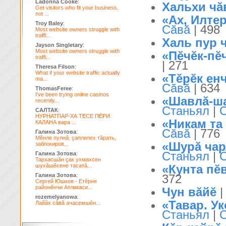
Ladonna Cooke
:
Хальхи чă
Get visitors who fit your business,
not ...
«Ах, Илтер
Troy Baley
:
Сăвă
| 498
Most website owners struggle with
traffi...
Халь пур ч
Jayson Singletary
:
Most website owners struggle with
«Пĕчĕк-пĕч
traffi...
| 271
Theresa Filson
:
What if your website traffic actually
«Тĕрĕк енч
ma...
Сăвă
| 634
ThomasFeree
:
I've been trying online casinos
«Шавлă-ша
recently...
Станьял
|
САЛТАК
:
НУРНАТПАР-ХА ТЕСЕ ПЁРИ
«Никам та 
КАЛАНА вара ...
Сăвă
| 776
Галина Зотова
:
Мĕнле пулнă, çаплипех тăрать,
«Шурă чар
заблокиров...
Станьял
|
Галина Зотова
:
Тархасшăн çак ухмахсен
шухăшĕсене тасатă...
«Кунта пĕв
Галина Зотова
:
372
Сергей Юшков - Етĕрне
районĕнчи Атликаси...
Чун вăйĕ
rozemelyanowa
:
«Тавар. Ук
Лайăх сăвă ачасемшĕн...
Станьял
|