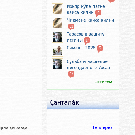
Изьяр кӳлӗ патне
кайса килни
4
Чикмене кайса килни
11
Тарасов в защиту
истины
17
Симек - 2026
3
Судьба и наследие
легендарного Ухсая
17
... ыттисем
Ҫанталӑк
Тӗплӗрех
ырнӑ ҫыравҫӑ