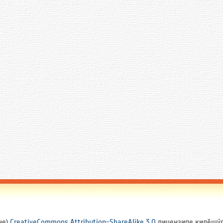
не)
CreativeCommons Attribution-ShareAlike 3.0
лицензипе килӗшӳлл