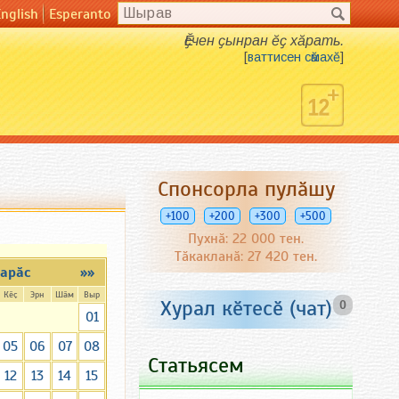
English
Esperanto
Ӗҫчен ҫынран ӗҫ хӑрать.
[
ваттисен сӑмахӗ
]
Спонсорла пулӑшу
+100
+200
+300
+500
Пухнӑ: 22 000 тен.
Тӑкакланӑ: 27 420 тен.
арӑс
»»
Кӗҫ
Эрн
Шӑм
Выр
Хурал кӗтесӗ (чат)
0
01
05
06
07
08
Статьясем
12
13
14
15