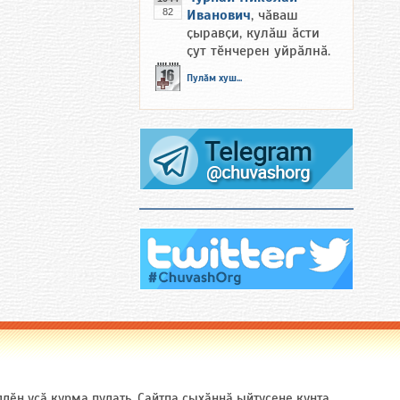
82
Иванович
, чӑваш
ҫыравҫи, кулӑш ӑсти
ҫут тӗнчерен уйрӑлнӑ.
Пулӑм хуш...
ӗн усӑ курма пулать. Сайтпа ҫыхӑннӑ ыйтусене кунта