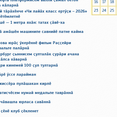
нефть платформисем валли ҫӑмӑл бетон
16
17
18
 кӑларнӑ
23
24
25
й тӑрӑхӗнче «Чи лайӑх класс ертӳҫи – 2026»
пӗтӗмлетнӗ
ӗ — 1 метра яхӑн: татах ҫӑвӗ-ха
чӑ амӑшӗн машинипе савнийӗ патне кайма
пова юрӑҫ ӳкерӗннӗ фильм Раҫҫейри
вальте палӑрнӑ
ербург ҫыннисем ҫулталӑк ҫурӑри ачана
ҫӑлса хӑварнӑ
ри кинемей 100 ҫул тултарнӑ
ӑрӗ ӳссе ларайман
ежиссёра пулӑшакан кирлӗ
атисчӗсем нумай медальпе таврӑннӑ
 чӑвашла юрласа савӑннӑ
ҫӗнӗ клуб ҫӗкленет