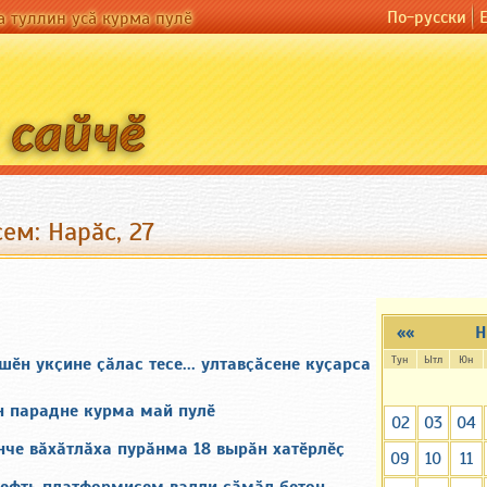
По-русски
а туллин усӑ курма пулӗ
ем: Нарӑс, 27
««
Н
Тун
Ытл
Юн
н укҫине ҫӑлас тесе... ултавҫӑсене куҫарса
н парадне курма май пулӗ
02
03
04
нче вӑхӑтлӑха пурӑнма 18 вырӑн хатӗрлӗҫ
09
10
11