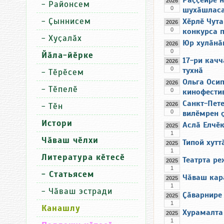
Раҫҫейре 
2026
-
Районсем
0
шухӑшласа
-
Ҫыннисем
Хӗрлӗ Чута
2026
0
конкурса 
-
Хуҫалӑх
Юр хулӑнӑш
2026
0
Йӑла-йӗрке
17-ри кач
2026
0
тухнӑ
-
Тӗрӗсем
Ольга Оси
2026
-
Тӗпелӗ
0
кинофести
Санкт-Пет
-
Тӗн
2026
0
вилӗмрен 
Истори
Аслӑ Елчӗк
2025
1
Чӑваш чӗлхи
Типой хутт
2025
1
Литература кӗтесӗ
Театрта р
2025
1
- Статьясем
Чӑваш кар
2025
1
-
Чӑваш эстради
Ҫӑварнире
2025
1
Канашлу
Хурамалта 
2025
1