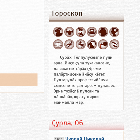
Гороскоп
Сурӑх
: Тӗлпулусемпе пуян
эрне. Инҫе ҫула тухакансене,
лавккасем тӑрӑх ҫӳреме
палӑртнисене ӑнӑҫу кӗтет.
Пултарулӑх профессийӗнчи
ҫынсене те ҫӑлтӑрсем пулӑшӗҫ.
Эрне тухӑҫлӑ пулсан та
лӑпкӑлӑх, юрату пирки
манмалла мар.
Ҫурла, 06
Чурпай Николай
1944