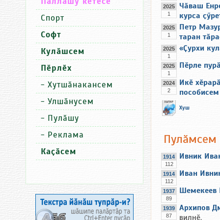
Паллашу кӗтесӗ
Чӑваш Енре
2025
1
курса ҫӳре
Спорт
Петр Мазу
2025
Софт
1
таран тӑра
«Ҫурхи ку
2025
Кулӑшсем
1
Пӗрле пурӑ
Пӗрлӗх
2025
1
Икӗ хӗрар
-
Хутшӑнакансем
2024
2
пособисем
-
Улшӑнусем
Хуш
-
Пулӑшу
-
Реклама
Пулӑмсем
Каҫӑсем
Ивник Ива
1914
112
Иван Ивни
1914
112
Шемекеев 
1937
89
Архипов Д
1939
87
вилнӗ.