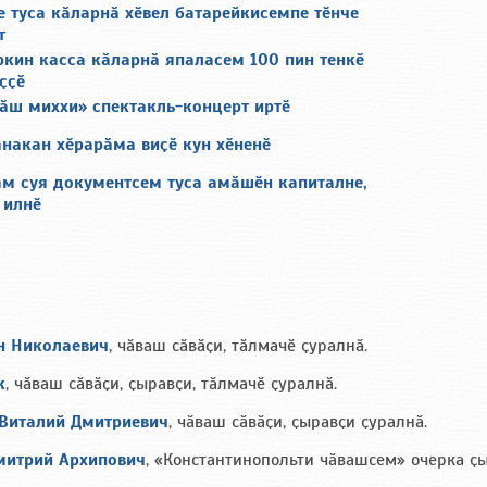
 туса кӑларнӑ хӗвел батарейкисемпе тӗнче
т
ркин касса кӑларнӑ япаласем 100 пин тенкӗ
ҫҫӗ
лӑш миххи» спектакль-концерт иртӗ
накан хӗрарӑма виҫӗ кун хӗненӗ
ӑм суя документсем туса амӑшӗн капиталне,
 илнӗ
н Николаевич
, чӑваш сӑвӑҫи, тӑлмачӗ ҫуралнӑ.
к
, чӑваш сӑвӑҫи, ҫыравҫи, тӑлмачӗ ҫуралнӑ.
Виталий Дмитриевич
, чӑваш сӑвӑҫи, ҫыравҫи ҫуралнӑ.
митрий Архипович
, «Константинопольти чӑвашсем» очерка ҫ