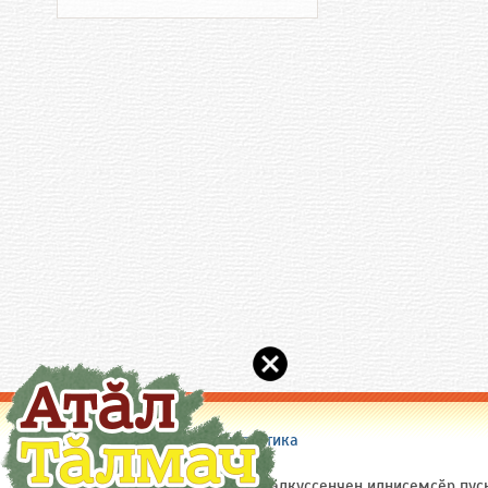
Сайт пирки
|
Пулӑшу
|
Статистика
(c) 2005-2026 Chuvash.Org
Сайтри материалсене (ытти ҫӑлкуҫсенчен илнисемсӗр пуҫ