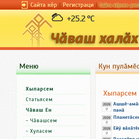
Сайта кӗр
|
Регистраци
|
Сайта кӗрсен унп
+25.2 °C
Меню
Кун пулӑмӗс
Хыпарсем
Хыпарсем
Статьясем
Ашшӗ-амӑшӗ
2026
Чӑваш Ен
0
панӑ
Планетӑсе
2026
-
Чӑвашсем
0
Ейӳ вӑхӑтӗ
2026
-
Хуласем
0