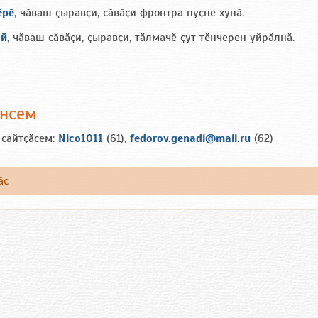
ӗрӗ
, чӑваш ҫыравҫи, сӑвӑҫи фронтра пуҫне хунӑ.
ай
, чӑваш сӑвӑҫи, ҫыравҫи, тӑлмачӗ ҫут тӗнчерен уйрӑлнӑ.
ансем
 сайтҫӑсем:
Nico1011
(61),
fedorov.genadi@mail.ru
(62)
ӑс