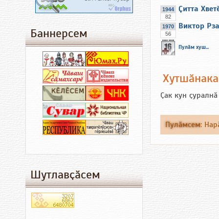
Ҫитта Хвет
1944
82
Виктор Рз
1970
Баннерсем
56
Пулӑм хуш...
Хутшӑнак
Ҫак кун ҫуралнӑ
Пулӑмсем
:
Нар
Шутлавҫӑсем