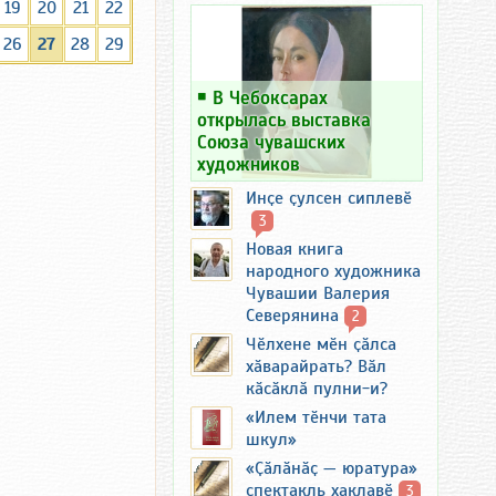
19
20
21
22
26
27
28
29
￭
В Чебоксарах
открылась выставка
Союза чувашских
художников
Инҫе ҫулсен сиплевӗ
3
Новая книга
народного художника
Чувашии Валерия
Северянина
2
Чӗлхене мӗн ҫӑлса
хӑварайрать? Вӑл
кӑсӑклӑ пулни-и?
«Илем тӗнчи тата
шкул»
«Ҫӑлӑнӑҫ — юратура»
спектакль хаклавӗ
3