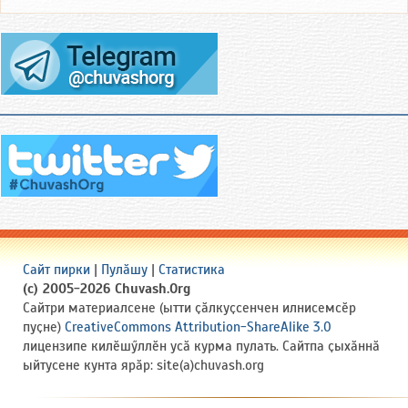
Сайт пирки
|
Пулӑшу
|
Статистика
(c) 2005-2026 Chuvash.Org
Сайтри материалсене (ытти ҫӑлкуҫсенчен илнисемсӗр
пуҫне)
CreativeCommons Attribution-ShareAlike 3.0
лицензипе килӗшӳллӗн усӑ курма пулать. Сайтпа ҫыхӑннӑ
ыйтусене кунта ярӑр: site(a)chuvash.org