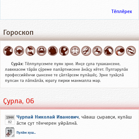
Тӗплӗрех
Гороскоп
Сурӑх
: Тӗлпулусемпе пуян эрне. Инҫе ҫула тухакансене,
лавккасем тӑрӑх ҫӳреме палӑртнисене ӑнӑҫу кӗтет. Пултарулӑх
профессийӗнчи ҫынсене те ҫӑлтӑрсем пулӑшӗҫ. Эрне тухӑҫлӑ
пулсан та лӑпкӑлӑх, юрату пирки манмалла мар.
Ҫурла, 06
Чурпай Николай Иванович
, чӑваш ҫыравҫи, кулӑш
1944
82
ӑсти ҫут тӗнчерен уйрӑлнӑ.
Пулӑм хуш...