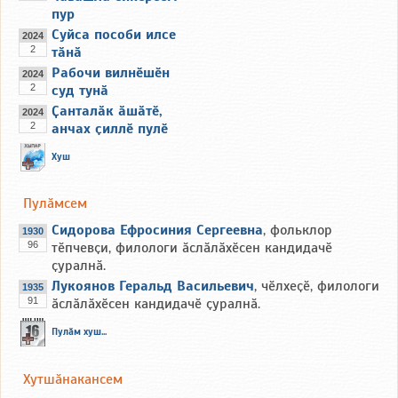
пур
Суйса пособи илсе
2024
2
тӑнӑ
Рабочи вилнӗшӗн
2024
2
суд тунӑ
Ҫанталӑк ӑшӑтӗ,
2024
2
анчах ҫиллӗ пулӗ
Хуш
Пулӑмсем
Сидорова Ефросиния Сергеевна
, фольклор
1930
96
тӗпчевҫи, филологи ӑслӑлӑхӗсен кандидачӗ
ҫуралнӑ.
Лукоянов Геральд Васильевич
, чӗлхеҫӗ, филологи
1935
91
ӑслӑлӑхӗсен кандидачӗ ҫуралнӑ.
Пулӑм хуш...
Хутшӑнакансем