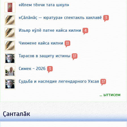
«Илем тӗнчи тата шкул»
«Ҫӑлӑнӑҫ — юратура» спектакль хаклавӗ
3
Изьяр кӳлӗ патне кайса килни
4
Чикмене кайса килни
11
Тарасов в защиту истины
17
Симек - 2026
3
Судьба и наследие легендарного Ухсая
17
... ыттисем
Ҫанталӑк