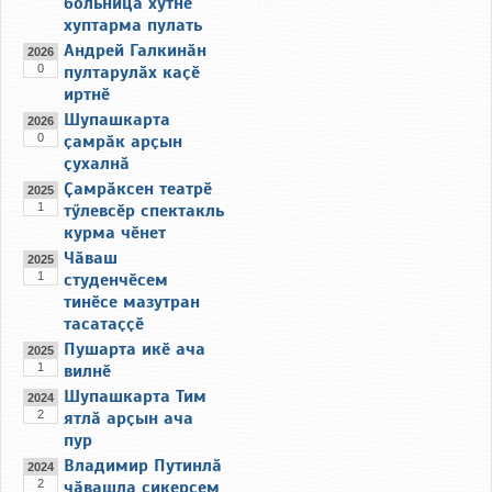
больница хутне
хуптарма пулать
Андрей Галкинӑн
2026
0
пултарулӑх каҫӗ
иртнӗ
Шупашкарта
2026
0
ҫамрӑк арҫын
ҫухалнӑ
Ҫамрӑксен театрӗ
2025
1
тӳлевсӗр спектакль
курма чӗнет
Чӑваш
2025
1
студенчӗсем
тинӗсе мазутран
тасатаҫҫӗ
Пушарта икӗ ача
2025
1
вилнӗ
Шупашкарта Тим
2024
2
ятлӑ арҫын ача
пур
Владимир Путинлӑ
2024
2
чӑвашла сикерсем