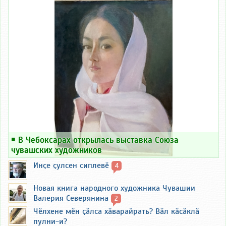
￭
В Чебоксарах открылась выставка Союза
чувашских художников
Инҫе ҫулсен сиплевӗ
4
Новая книга народного художника Чувашии
Валерия Северянина
2
Чӗлхене мӗн ҫӑлса хӑварайрать? Вӑл кӑсӑклӑ
пулни-и?