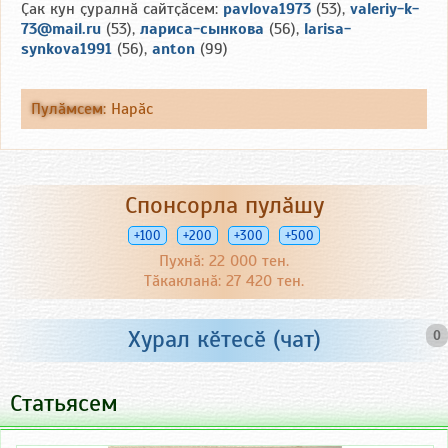
Ҫак кун ҫуралнӑ сайтҫӑсем:
pavlova1973
(53),
valeriy-k-
73@mail.ru
(53),
лариса-сынкова
(56),
larisa-
synkova1991
(56),
anton
(99)
Пулӑмсем
:
Нарӑс
Спонсорла пулӑшу
+100
+200
+300
+500
Пухнӑ: 22 000 тен.
Тӑкакланӑ: 27 420 тен.
Хурал кӗтесӗ (чат)
0
Статьясем