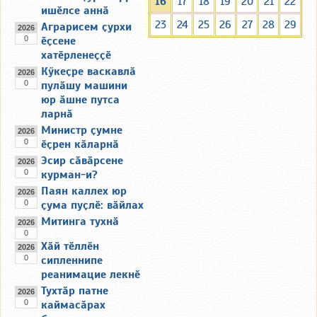
16
17
18
19
20
21
22
ишӗлсе аннӑ
23
24
25
26
27
28
29
Аграрисем ҫурхи
2026
0
ӗҫсене
хатӗрленеҫҫӗ
Кӳкеҫре васкавлӑ
2026
0
пулӑшу машини
юр ӑшне путса
ларнӑ
Министр ҫумне
2026
0
ӗҫрен кӑларнӑ
Эсир сӑвӑрсене
2026
0
курман-и?
Паян каллех юр
2026
0
ҫума пуҫлӗ: вӑйлах
Митинга тухнӑ
2026
0
Хӑй тӗллӗн
2026
0
сипленнипе
реанимацие лекнӗ
Тухтӑр патне
2026
0
каймасӑрах