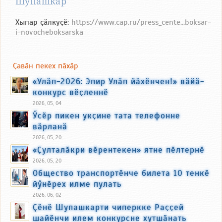
Шупашкар
Хыпар ҫӑлкуҫӗ:
https://www.cap.ru/press_cente...boksar-
i-novocheboksarska
Ҫавӑн пекех пӑхӑр
«Улӑп-2026: Эпир Улӑп йӑхӗнчен!» вӑйӑ-
конкурс вӗҫленнӗ
2026, 05, 04
Ӳсӗр пикен укҫине тата телефонне
вӑрланӑ
2026, 05, 20
«Ҫулталӑкри вӗрентекен» ятне пӗлтернӗ
2026, 05, 20
Общество транспортӗнче билета 10 тенкӗ
йӳнӗрех илме пулать
2026, 06, 02
Ҫӗнӗ Шупашкарти чиперкке Раҫҫей
шайӗнчи илем конкурсне хутшӑнать