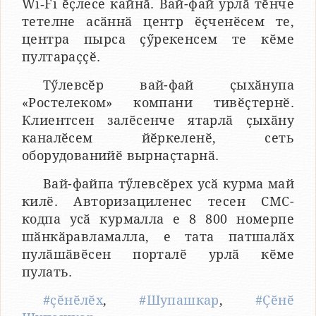
Wi‑Fi ӗҫлесе кайнӑ. Вай-фай урлӑ тӗнче
тетелне асӑннӑ центр ӗҫченӗсем те,
центра пырса ҫӳрекенсем те кӗме
пултараҫҫӗ.
Тӳлевсӗр вай-фай ҫыхӑнупа
«Ростелеком» компани тивӗҫтернӗ.
Клиентсен залӗсенче ятарлӑ ҫыхӑну
каналӗсем йӗркеленӗ, сеть
оборудованийӗ вырнаҫтарнӑ.
Вай-файпа тӳлевсӗрех усӑ курма май
килӗ. Авторизациленес тесен СМС-
кодпа усӑ курмалла е 8 800 номерпе
шӑнкӑравламалла, е тата патшалӑх
пулӑшӑвӗсен порталӗ урлӑ кӗме
пулать.
#ҫӗнӗлӗх
,
#Шупашкар
,
#Ҫӗнӗ