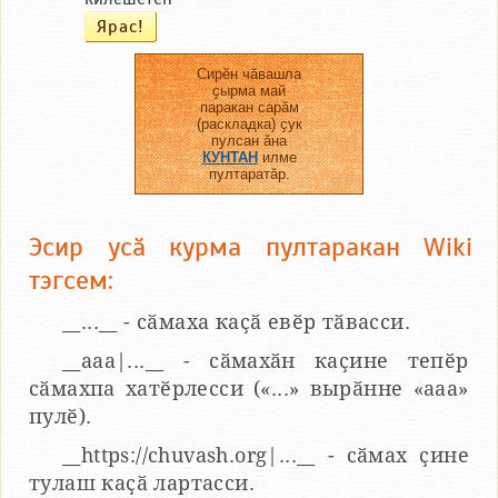
Сирӗн чӑвашла
ҫырма май
паракан сарӑм
(раскладка) ҫук
пулсан ӑна
КУНТАН
илме
пултаратӑр.
Эсир усӑ курма пултаракан Wiki
тэгсем:
__...__ - сӑмаха каҫӑ евӗр тӑвасси.
__aaa|...__ - сӑмахӑн каҫине тепӗр
сӑмахпа хатӗрлесси («...» вырӑнне «ааа»
пулӗ).
__https://chuvash.org|...__ - сӑмах ҫине
тулаш каҫӑ лартасси.