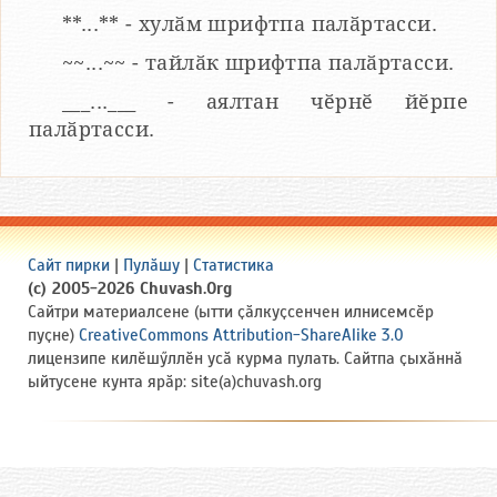
**...** - хулӑм шрифтпа палӑртасси.
~~...~~ - тайлӑк шрифтпа палӑртасси.
___...___ - аялтан чӗрнӗ йӗрпе
палӑртасси.
Сайт пирки
|
Пулӑшу
|
Статистика
(c) 2005-2026 Chuvash.Org
Сайтри материалсене (ытти ҫӑлкуҫсенчен илнисемсӗр
пуҫне)
CreativeCommons Attribution-ShareAlike 3.0
лицензипе килӗшӳллӗн усӑ курма пулать. Сайтпа ҫыхӑннӑ
ыйтусене кунта ярӑр: site(a)chuvash.org