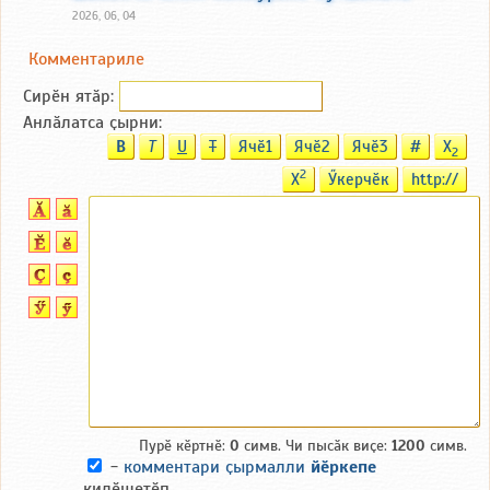
2026, 06, 04
Комментариле
Сирӗн ятӑp:
Анлӑлатса ҫырни:
B
T
U
T
Ячӗ1
Ячӗ2
Ячӗ3
#
X
2
2
X
Ӳкерчӗк
http://
Пурӗ кӗртнӗ:
0
симв. Чи пысӑк виҫе:
1200
симв.
-
комментари ҫырмалли
йӗркепе
килӗшетӗп