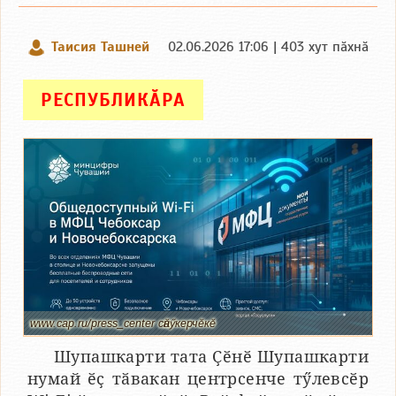
Таисия Ташней
02.06.2026 17:06 | 403 хут пӑхнӑ
РЕСПУБЛИКӐРА
www.cap.ru/press_center сӑнӳкерчӗкӗ
Шупашкарти тата Ҫӗнӗ Шупашкарти
нумай ӗҫ тӑвакан центрсенче тӳлевсӗр