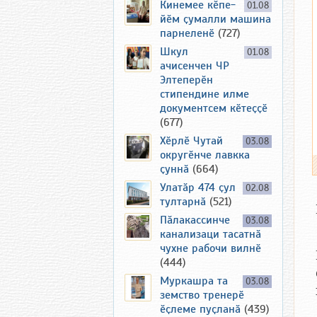
Кинемее кӗпе-
01.08
йӗм ҫумалли машина
парнеленӗ
(727)
Шкул
01.08
ачисенчен ЧР
Элтеперӗн
стипендине илме
документсем кӗтеҫҫӗ
(677)
Хӗрлӗ Чутай
03.08
округӗнче лавкка
ҫуннӑ
(664)
Улатӑр 474 ҫул
02.08
тултарнӑ
(521)
Пӑлакассинче
03.08
канализаци тасатнӑ
чухне рабочи вилнӗ
(444)
Муркашра та
03.08
земство тренерӗ
ӗҫлеме пуҫланӑ
(439)