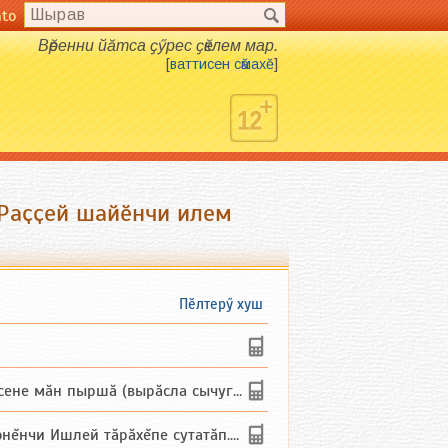
nto
Вӗренни йӑтса ҫӳрес ҫӗклем мар.
[
ваттисен сӑмахӗ
]
 Раҫҫей шайӗнчи илем
Пӗлтерӳ хуш
не мăн пыршă (вырăсла сычуг) ...
и Ишлей тăрăхĕпе сутатăп. Ха...