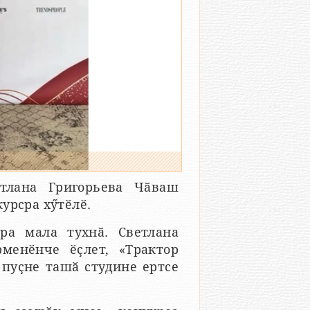
тлана Григорьева Чӑваш
урсра хӳтӗлӗ.
ра мала тухнӑ. Светлана
менӗнче ӗҫлет, «Трактор
 пуҫне ташӑ студине ертсе