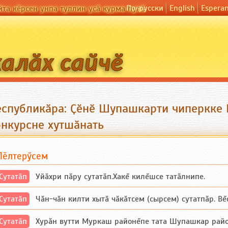
По-русски
English
Espera
йта кӗрсен унпа туллин усӑ курма пулӗ
еспубликӑра: Ҫӗнӗ Шупашкарти чиперкке
онкурсне хутшӑнать
Пӗлтерӳсем
Сутатӑп
Уйăхри пăру сутатăп.Хакĕ килĕшсе татăлнипе.
Сутатӑп
Чăн-чăн килти хытă чăкăтсем (сырсем) сутатпăр. Вĕсе
Сутатӑп
Хурăн вутти Муркаш районĕпе тата Шупашкар районĕнч