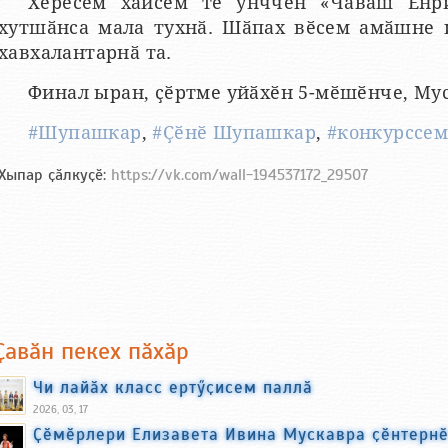
Хӗрӗсем хӑйсем те унччен «Чӑваш Енр
хутшӑнса мала тухнӑ. Шӑпах вӗсем амӑшне 
хавхалантарнӑ та.
Финал ыран, ҫӗртме уйӑхӗн 5-мӗшӗнче, Мус
#Шупашкар
,
#Ҫӗнӗ Шупашкар
,
#конкурссе
Хыпар ҫӑлкуҫӗ:
https://vk.com/wall-194537172_29507
Ҫавӑн пекех пӑхӑр
Чи лайӑх класс ертӳҫисем паллӑ
2026, 03, 17
Ҫӗмӗрлери Елизавета Ивина Мускавра ҫӗнтерн