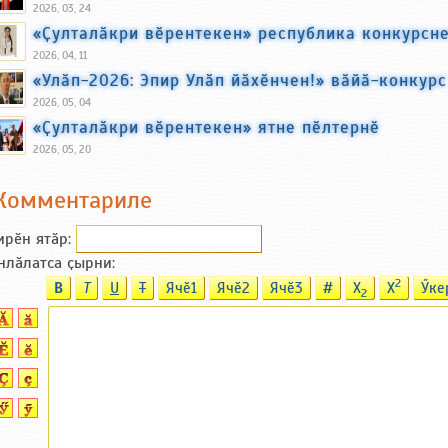
2026, 03, 24
«Ҫулталӑкри вӗрентекен» республика конкурсн
2026, 04, 11
«Улӑп-2026: Эпир Улӑп йӑхӗнчен!» вӑйӑ-конкур
2026, 05, 04
«Ҫулталӑкри вӗрентекен» ятне пӗлтернӗ
2026, 05, 20
Комментариле
ирӗн ятӑp:
нлӑлатса ҫырни:
2
B
T
U
T
Ячӗ1
Ячӗ2
Ячӗ3
#
X
X
Ӳке
2