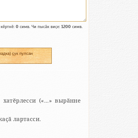
 кӗртнӗ:
0
симв. Чи пысӑк виҫе:
1200
симв.
адка) ҫук пулсан
 хатӗрлесси («...» вырӑнне
 каҫӑ лартасси.