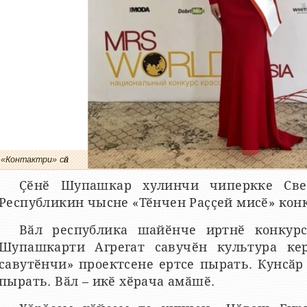
«Контактри» сӑн
Ҫӗнӗ Шупашкар хулинчи чиперкке Све
Республикин чысне «Тӗнчен Раҫҫей мисӗ» конк
Вӑл республика шайӗнче иртнӗ конкурс
Шупашкарти Агрегат савучӗн культура кер
савутӗнчи» проектсене ертсе пырать. Кунсӑр
пырать. Вӑл – икӗ хӗрача амӑшӗ.