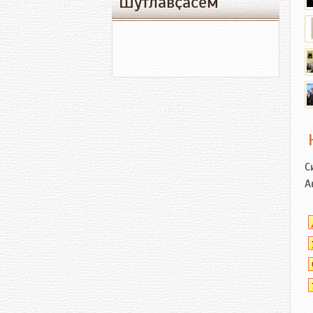
Шутлавҫӑсем
С
А