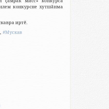
и ҫамрӑк мисс» конкурса
илем конкурсне хутшӑнма
кавра иртӗ.
м
,
#Мускав
ӗ