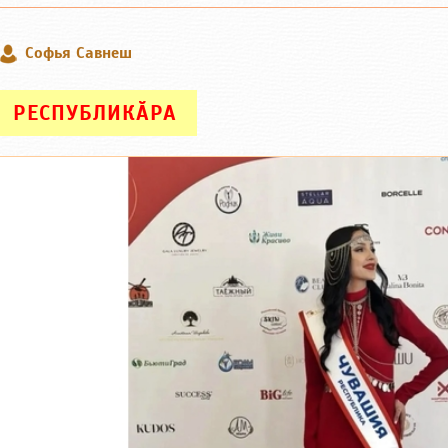
Софья Савнеш
РЕСПУБЛИКӐРА