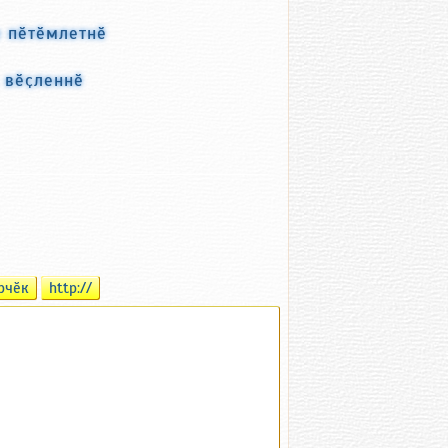
е пӗтӗмлетнӗ
с вӗҫленнӗ
рчӗк
http://