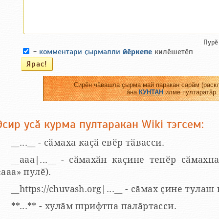
Пурӗ
-
комментари ҫырмалли
йӗркепе
килӗшетӗп
Сирӗн чӑвашла ҫырма май паракан сарӑм (раскл
ӑна
КУНТАН
илме пултаратӑр.
Эсир усӑ курма пултаракан Wiki тэгсем:
__...__ - сӑмаха каҫӑ евӗр тӑвасси.
__aaa|...__ - сӑмахӑн каҫине тепӗр сӑмахпа
«ааа» пулӗ).
__https://chuvash.org|...__ - сӑмах ҫине тулаш
**...** - хулӑм шрифтпа палӑртасси.