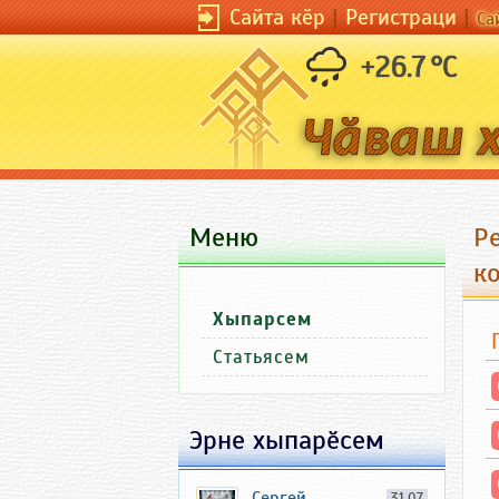
Сайта кӗр
|
Регистраци
|
Са
+26.7 °C
Меню
Р
к
Хыпарсем
Статьясем
Эрне хыпарӗсем
Сергей