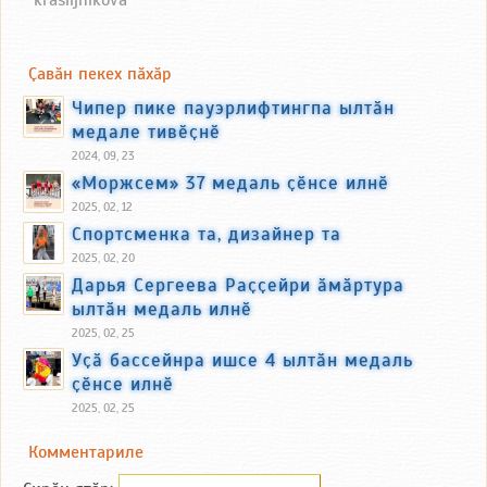
krasiljnikova
Ҫавӑн пекех пӑхӑр
Чипер пике пауэрлифтингпа ылтӑн
медале тивӗҫнӗ
2024, 09, 23
«Моржсем» 37 медаль ҫӗнсе илнӗ
2025, 02, 12
Спортсменка та, дизайнер та
2025, 02, 20
Дарья Сергеева Раҫҫейри ӑмӑртура
ылтӑн медаль илнӗ
2025, 02, 25
Уҫӑ бассейнра ишсе 4 ылтӑн медаль
ҫӗнсе илнӗ
2025, 02, 25
Комментариле