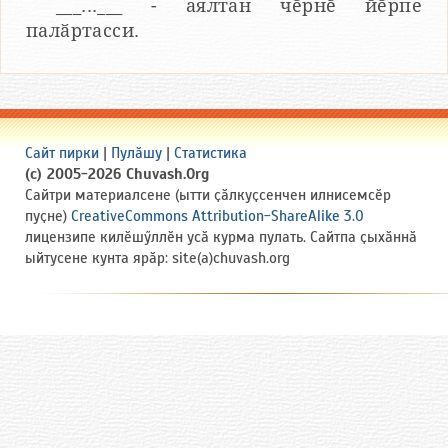
___...___ - аялтан чӗрнӗ йӗрпе
палӑртасси.
Сайт пирки
|
Пулӑшу
|
Статистика
(c) 2005-2026 Chuvash.Org
Сайтри материалсене (ытти ҫӑлкуҫсенчен илнисемсӗр
пуҫне)
CreativeCommons Attribution-ShareAlike 3.0
лицензипе килӗшӳллӗн усӑ курма пулать. Сайтпа ҫыхӑннӑ
ыйтусене кунта ярӑр: site(a)chuvash.org