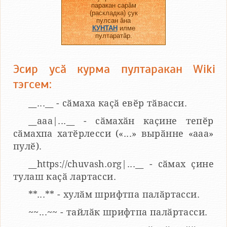
паракан сарӑм
(раскладка) ҫук
пулсан ӑна
КУНТАН
илме
пултаратӑр.
Эсир усӑ курма пултаракан Wiki
тэгсем:
__...__ - сӑмаха каҫӑ евӗр тӑвасси.
__aaa|...__ - сӑмахӑн каҫине тепӗр
сӑмахпа хатӗрлесси («...» вырӑнне «ааа»
пулӗ).
__https://chuvash.org|...__ - сӑмах ҫине
тулаш каҫӑ лартасси.
**...** - хулӑм шрифтпа палӑртасси.
~~...~~ - тайлӑк шрифтпа палӑртасси.