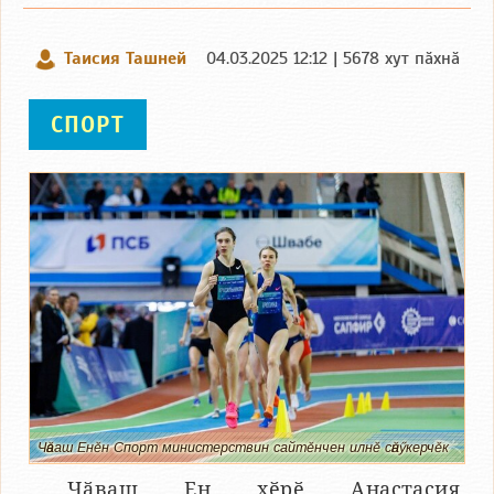
Таисия Ташней
04.03.2025 12:12 | 5678 хут пӑхнӑ
СПОРТ
Чӑваш Енӗн Спорт министерствин сайтӗнчен илнӗ сӑнӳкерчӗк
Чӑваш Ен хӗрӗ Анастасия