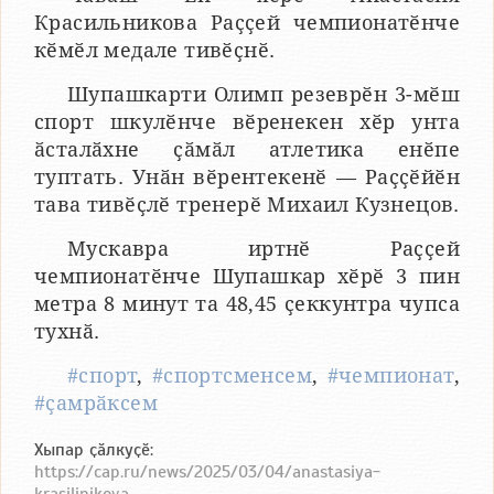
Красильникова Раҫҫей чемпионатӗнче
кӗмӗл медале тивӗҫнӗ.
Шупашкарти Олимп резеврӗн 3-мӗш
спорт шкулӗнче вӗренекен хӗр унта
ӑсталӑхне ҫӑмӑл атлетика енӗпе
туптать. Унӑн вӗрентекенӗ — Раҫҫӗйӗн
тава тивӗҫлӗ тренерӗ Михаил Кузнецов.
Мускавра иртнӗ Раҫҫей
чемпионатӗнче Шупашкар хӗрӗ 3 пин
метра 8 минут та 48,45 ҫеккунтра чупса
тухнӑ.
#спорт
,
#спортсменсем
,
#чемпионат
,
#ҫамрӑксем
Хыпар ҫӑлкуҫӗ:
https://cap.ru/news/2025/03/04/anastasiya-