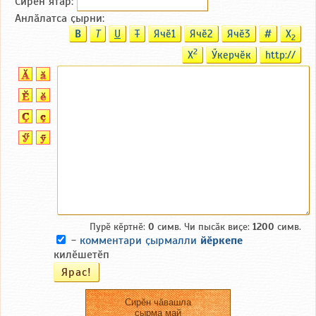
Сирӗн ятӑp:
Анлӑлатса ҫырни:
B
T
U
T
Ячӗ1
Ячӗ2
Ячӗ3
#
X
2
2
X
Ӳкерчӗк
http://
Пурӗ кӗртнӗ:
0
симв. Чи пысӑк виҫе:
1200
симв.
-
комментари ҫырмалли
йӗркепе
килӗшетӗп
Сирӗн чӑвашла
ҫырма май