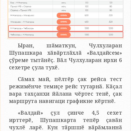
Ыран, шӑматкун, Чулхуларан
Шупашкара хӑвӑртлӑхлӑ «Валдайсем»
ҫӳреме тытӑнӗҫ. Вӑл Чулхуларан ирхи 6
сехетре ҫула тухӗ.
Сӑмах май, пӗлтӗр ҫак рейса тест
режимӗнче темиҫе рейс тутарнӑ. Кӑҫал
вара тахҫанхи йӑлана чӗртес тенӗ, ҫак
маршрута навигаци графикне кӗртнӗ.
«Валдай» ҫул ҫинче 4,5 сехет
ирттерӗ, Шупашкарта тепӗр ҫавӑн
чухлӗ ларӗ. Кун тӑршшӗ вӑрӑмланнӑ