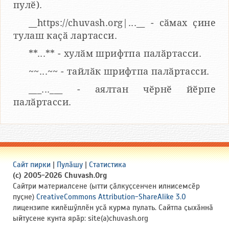
пулӗ).
__https://chuvash.org|...__ - сӑмах ҫине
тулаш каҫӑ лартасси.
**...** - хулӑм шрифтпа палӑртасси.
~~...~~ - тайлӑк шрифтпа палӑртасси.
___...___ - аялтан чӗрнӗ йӗрпе
палӑртасси.
Сайт пирки
|
Пулӑшу
|
Статистика
(c) 2005-2026 Chuvash.Org
Сайтри материалсене (ытти ҫӑлкуҫсенчен илнисемсӗр
пуҫне)
CreativeCommons Attribution-ShareAlike 3.0
лицензипе килӗшӳллӗн усӑ курма пулать. Сайтпа ҫыхӑннӑ
ыйтусене кунта ярӑр: site(a)chuvash.org