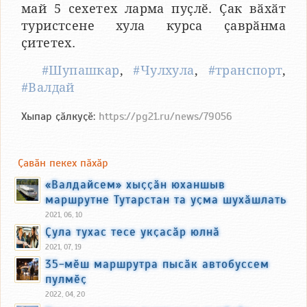
май 5 сехетех ларма пуҫлӗ. Ҫак вӑхӑт
туристсене хула курса ҫаврӑнма
ҫитетех.
#Шупашкар
,
#Чулхула
,
#транспорт
,
#Валдай
Хыпар ҫӑлкуҫӗ:
https://pg21.ru/news/79056
Ҫавӑн пекех пӑхӑр
«Валдайсем» хыҫҫӑн юханшыв
маршрутне Тутарстан та уҫма шухӑшлать
2021, 06, 10
Ҫула тухас тесе укҫасӑр юлнӑ
2021, 07, 19
35-мӗш маршрутра пысӑк автобуссем
пулмӗҫ
2022, 04, 20