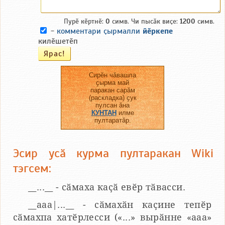
Пурӗ кӗртнӗ:
0
симв. Чи пысӑк виҫе:
1200
симв.
-
комментари ҫырмалли
йӗркепе
килӗшетӗп
Сирӗн чӑвашла
ҫырма май
паракан сарӑм
(раскладка) ҫук
пулсан ӑна
КУНТАН
илме
пултаратӑр.
Эсир усӑ курма пултаракан Wiki
тэгсем:
__...__ - сӑмаха каҫӑ евӗр тӑвасси.
__aaa|...__ - сӑмахӑн каҫине тепӗр
сӑмахпа хатӗрлесси («...» вырӑнне «ааа»