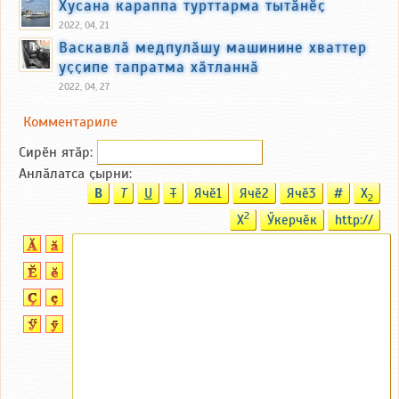
Хусана караппа турттарма тытӑнӗҫ
2022, 04, 21
Васкавлӑ медпулӑшу машинине хваттер
уҫҫипе тапратма хӑтланнӑ
2022, 04, 27
Комментариле
Сирӗн ятӑp:
Анлӑлатса ҫырни:
B
T
U
T
Ячӗ1
Ячӗ2
Ячӗ3
#
X
2
2
X
Ӳкерчӗк
http://