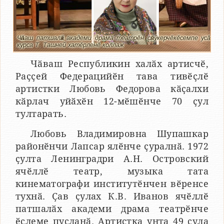
Чӑваш патшалӑх академи драма театрӗн сӑнӳкерчӗкӗсемпе усӑ
курса Т. Ташней хатӗрленӗ коллаж
Чӑваш Республикин халӑх артисчӗ,
Раҫҫей Федерацийӗн тава тивӗҫлӗ
артистки Любовь Федорова кӑҫалхи
кӑрлач уйӑхӗн 12-мӗшӗнче 70 ҫул
тултарать.
Любовь Владимировна Шупашкар
районӗнчи Лапсар ялӗнче ҫуралнӑ. 1972
ҫулта Ленинградри А.Н. Островский
ячӗллӗ театр, музыка тата
кинематографи институтӗнчен вӗренсе
тухнӑ. Ҫав ҫулах К.В. Иванов ячӗллӗ
патшалӑх академи драма театрӗнче
ӗҫлеме пуҫланӑ. Артистка унта 49 ҫула