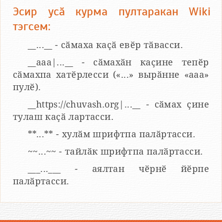
Эсир усӑ курма пултаракан Wiki
тэгсем:
__...__ - сӑмаха каҫӑ евӗр тӑвасси.
__aaa|...__ - сӑмахӑн каҫине тепӗр
сӑмахпа хатӗрлесси («...» вырӑнне «ааа»
пулӗ).
__https://chuvash.org|...__ - сӑмах ҫине
тулаш каҫӑ лартасси.
**...** - хулӑм шрифтпа палӑртасси.
~~...~~ - тайлӑк шрифтпа палӑртасси.
___...___ - аялтан чӗрнӗ йӗрпе
палӑртасси.