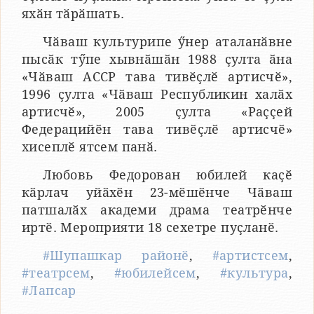
яхӑн тӑрӑшать.
Чӑваш культурипе ӳнер аталанӑвне
пысӑк тӳпе хывнӑшӑн 1988 ҫулта ӑна
«Чӑваш АССР тава тивӗҫлӗ артисчӗ»,
1996 ҫулта «Чӑваш Республикин халӑх
артисчӗ», 2005 ҫулта «Раҫҫей
Федерацийӗн тава тивӗҫлӗ артисчӗ»
хисеплӗ ятсем панӑ.
Любовь Федорован юбилей каҫӗ
кӑрлач уйӑхӗн 23-мӗшӗнче Чӑваш
патшалӑх академи драма театрӗнче
иртӗ. Мероприяти 18 сехетре пуҫланӗ.
#Шупашкар районӗ
,
#артистсем
,
#театрсем
,
#юбилейсем
,
#культура
,
#Лапсар