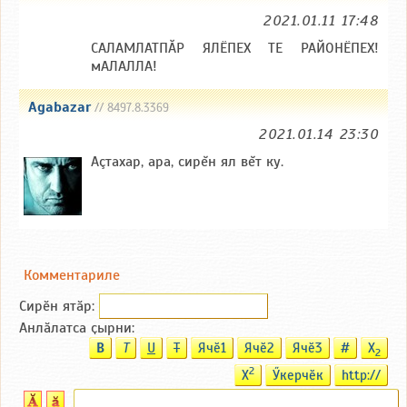
2021.01.11 17:48
САЛАМЛАТПӐР ЯЛЁПЕХ ТЕ РАЙОНЁПЕХ!
мАЛАЛЛА!
Agabazar
// 8497.8.3369
2021.01.14 23:30
Аçтахар, ара, сирĕн ял вĕт ку.
Комментариле
Сирӗн ятӑp:
Анлӑлатса ҫырни:
B
T
U
T
Ячӗ1
Ячӗ2
Ячӗ3
#
X
2
2
X
Ӳкерчӗк
http://