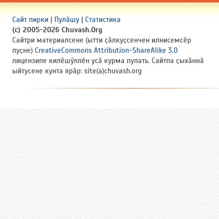
Сайт пирки
|
Пулӑшу
|
Статистика
(c) 2005-2026 Chuvash.Org
Сайтри материалсене (ытти ҫӑлкуҫсенчен илнисемсӗр
пуҫне)
CreativeCommons Attribution-ShareAlike 3.0
лицензипе килӗшӳллӗн усӑ курма пулать. Сайтпа ҫыхӑннӑ
ыйтусене кунта ярӑр: site(a)chuvash.org