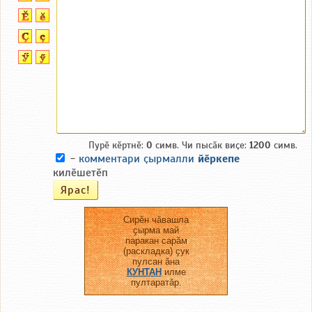
Пурӗ кӗртнӗ:
0
симв. Чи пысӑк виҫе:
1200
симв.
-
комментари ҫырмалли
йӗркепе
килӗшетӗп
Сирӗн чӑвашла
ҫырма май
паракан сарӑм
(раскладка) ҫук
пулсан ӑна
КУНТАН
илме
пултаратӑр.