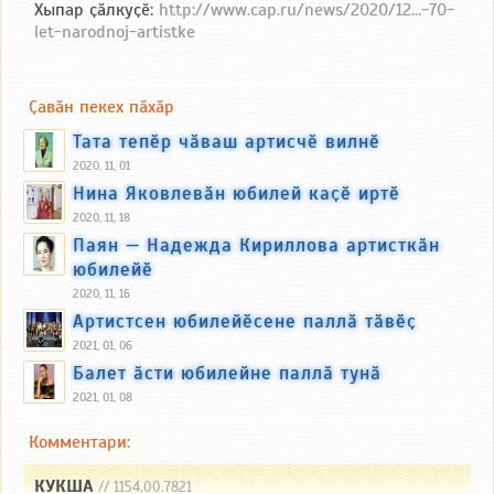
Хыпар ҫӑлкуҫӗ:
http://www.cap.ru/news/2020/12...-70-
let-narodnoj-artistke
Ҫавӑн пекех пӑхӑр
Тата тепӗр чӑваш артисчӗ вилнӗ
2020, 11, 01
Нина Яковлевӑн юбилей каҫӗ иртӗ
2020, 11, 18
Паян — Надежда Кириллова артисткӑн
юбилейӗ
2020, 11, 16
Артистсен юбилейӗсене паллӑ тӑвӗҫ
2021, 01, 06
Балет ӑсти юбилейне паллӑ тунӑ
2021, 01, 08
Комментари:
КУКША
// 1154.00.7821