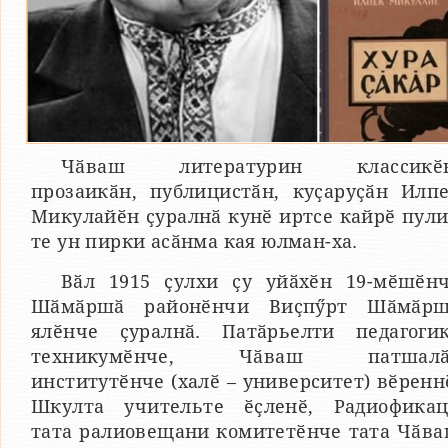
Чӑваш литературин классикӗн
прозаикӑн, публицистӑн, куҫаруҫӑн Илп
Микулайӗн ҫуралнӑ кунӗ иртсе кайрӗ пул
те ун пирки асӑнма кая юлман-ха.
Вӑл 1915 ҫулхи ҫу уйӑхӗн 19-мӗшӗн
Шӑмӑршӑ районӗнчи Виҫпӳрт Шӑмӑрш
ялӗнче ҫуралнӑ. Патӑрьелти педагоги
техникумӗнче, Чӑваш патшалӑ
институтӗнче (халӗ – университет) вӗренн
Шкулта учительте ӗҫленӗ, Радиофика
тата ралиовещани комитетӗнче тата Чӑв