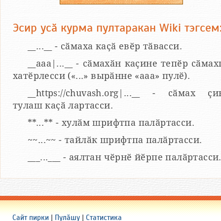
Эсир усӑ курма пултаракан Wiki тэгсем
__...__ - сӑмаха каҫӑ евӗр тӑвасси.
__aaa|...__ - сӑмахӑн каҫине тепӗр сӑмах
хатӗрлесси («...» вырӑнне «ааа» пулӗ).
__https://chuvash.org|...__ - сӑмах ҫи
тулаш каҫӑ лартасси.
**...** - хулӑм шрифтпа палӑртасси.
~~...~~ - тайлӑк шрифтпа палӑртасси.
___...___ - аялтан чӗрнӗ йӗрпе палӑртасси
Сайт пирки
|
Пулӑшу
|
Статистика