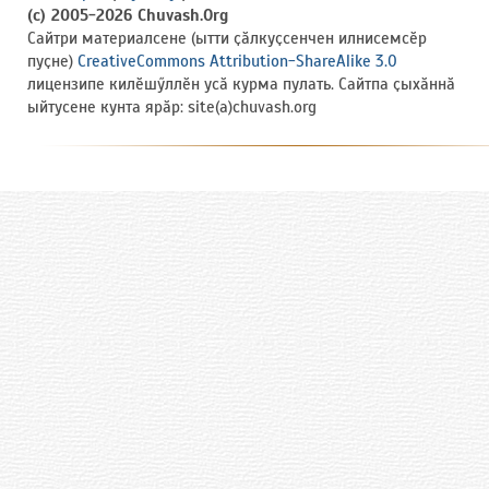
(c) 2005-2026 Chuvash.Org
Сайтри материалсене (ытти ҫӑлкуҫсенчен илнисемсӗр
пуҫне)
CreativeCommons Attribution-ShareAlike 3.0
лицензипе килӗшӳллӗн усӑ курма пулать. Сайтпа ҫыхӑннӑ
ыйтусене кунта ярӑр: site(a)chuvash.org