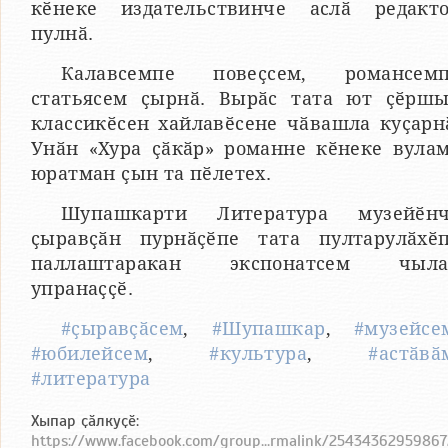
кӗнеке издательствинче аслӑ редакт
пулнӑ.
Калавсемпе повеҫсем, романсем
статьясем ҫырнӑ. Вырӑс тата ют ҫӗрш
классикӗсен хайлавӗсене чӑвашла куҫарн
Унӑн «Хура ҫӑкӑр» романне кӗнеке вула
юратман ҫын та пӗлетех.
Шупашкарти Литература музейӗн
ҫыравҫӑн пурнӑҫӗпе тата пултарулӑхӗ
паллаштаракан экспонатсем чыла
упранаҫҫӗ.
#ҫыравҫӑсем
,
#Шупашкар
,
#музейсе
#юбилейсем
,
#культура
,
#астӑвӑ
#литература
Хыпар ҫӑлкуҫӗ:
https://www.facebook.com/group...rmalink/2543436295986