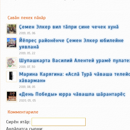
Ҫавӑн пекех пӑхӑр
Ҫемен Элкер вил тӑпри ҫине чечек хунӑ
2019, 05, 06
Йӗпреҫ районӗнче Ҫемен Элкер юбилейне
уявланӑ
2019, 05, 22
Шупашкарта Василий Алентей урамӗ пулате
2019, 07, 30
Марина Карягина: «Аслӑ Турӑ чӑваша телей
хӑварман»
2019, 08, 05
«День Победы» юрра чӑвашла шӑрантарӗҫ
2020, 05, 05
Комментариле
Сирӗн ятӑp:
Анлӑлатса ҫырни: