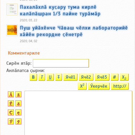
Пахалӑхлӑ куҫару тума кирлӗ
калӑпӑшран 1/3 пайне турӑмӑр
2020, 03, 22
Пуш уйӑхӗнче Чӑваш чӗлхи лабораторийӗ
хӑйӗн рекордне ҫӗнетрӗ
2020, 04, 02
Комментариле
Сирӗн ятӑp:
Анлӑлатса ҫырни:
B
T
U
T
Ячӗ1
Ячӗ2
Ячӗ3
#
X
2
2
X
Ӳкерчӗк
http://