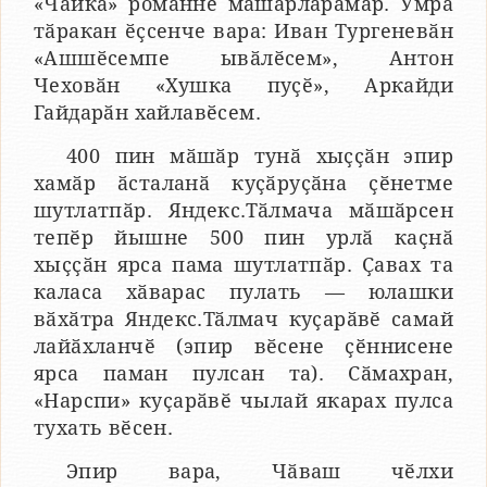
«Чайка» романне мӑшӑрларӑмӑр. Умра
тӑракан ӗҫсенче вара: Иван Тургеневӑн
«Ашшӗсемпе ывӑлӗсем», Антон
Чеховӑн «Хушка пуҫӗ», Аркайди
Гайдарӑн хайлавӗсем.
400 пин мӑшӑр тунӑ хыҫҫӑн эпир
хамӑр ӑсталанӑ куҫӑруҫӑна ҫӗнетме
шутлатпӑр. Яндекс.Тӑлмача мӑшӑрсен
тепӗр йышне 500 пин урлӑ каҫнӑ
хыҫҫӑн ярса пама шутлатпӑр. Ҫавах та
каласа хӑварас пулать — юлашки
вӑхӑтра Яндекс.Тӑлмач куҫарӑвӗ самай
лайӑхланчӗ (эпир вӗсене ҫӗннисене
ярса паман пулсан та). Сӑмахран,
«Нарспи» куҫарӑвӗ чылай якарах пулса
тухать вӗсен.
Эпир вара, Чӑваш чӗлхи