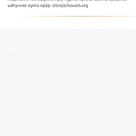
ыйтусене кунта ярӑр: site(a)chuvash.org