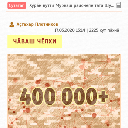
Сутатӑп
Хурăн вутти Муркаш районĕпе тата Шупашкар районĕнчи Ишлей тăрăхĕпе сутатăп. Ха...
Аçтахар Плотников
17.05.2020 15:14 | 2225 хут пӑхнӑ
ЧӐВАШ ЧӖЛХИ