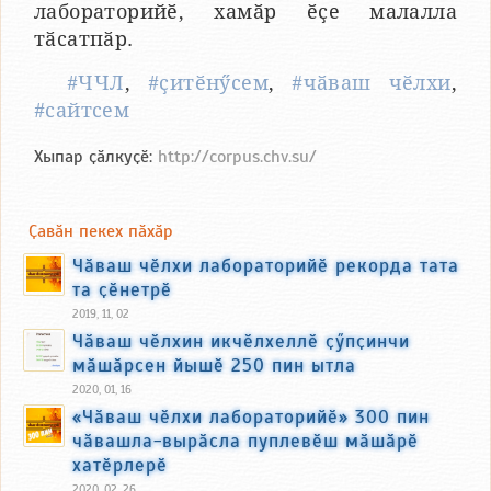
лабораторийӗ, хамӑр ӗҫе малалла
тӑсатпӑр.
#ЧЧЛ
,
#ҫитӗнӳсем
,
#чӑваш чӗлхи
,
#сайтсем
Хыпар ҫӑлкуҫӗ:
http://corpus.chv.su/
Ҫавӑн пекех пӑхӑр
Чӑваш чӗлхи лабораторийӗ рекорда тата
та ҫӗнетрӗ
2019, 11, 02
Чӑваш чӗлхин икчӗлхеллӗ ҫӳпҫинчи
мӑшӑрсен йышӗ 250 пин ытла
2020, 01, 16
«Чӑваш чӗлхи лабораторийӗ» 300 пин
чӑвашла-вырӑсла пуплевӗш мӑшӑрӗ
хатӗрлерӗ
2020, 02, 26