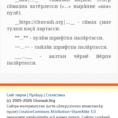
сӑмахпа хатӗрлесси («...» вырӑнне «ааа»
пулӗ).
__https://chuvash.org|...__ - сӑмах ҫине
тулаш каҫӑ лартасси.
**...** - хулӑм шрифтпа палӑртасси.
~~...~~ - тайлӑк шрифтпа палӑртасси.
___...___ - аялтан чӗрнӗ йӗрпе
палӑртасси.
Сайт пирки
|
Пулӑшу
|
Статистика
(c) 2005-2026 Chuvash.Org
Сайтри материалсене (ытти ҫӑлкуҫсенчен илнисемсӗр
пуҫне)
CreativeCommons Attribution-ShareAlike 3.0
лицензипе килӗшӳллӗн усӑ курма пулать. Сайтпа ҫыхӑннӑ