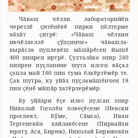
Чӑваш чӗлхи лабораторийӗн
черетлӗ ҫитӗнӗвӗ пирки пӗлтерме
вӑхӑт ҫитрӗ: «Чӑваш чӗлхин
икчӗлхеллӗ ҫӳпҫинче» чӑвашла-
вырӑсла пуплевӗш мӑшӑрӗсен йышӗ
400 пинрен иртрӗ. Ҫулталӑка эпир 240
пинрен пуҫланине шута илсен кӑҫал
ҫапла май 160 пин тума ӗлкӗртӗмӗр те.
Ҫав шутра, ку уйӑх пуҫламӑшӗнчен 18
пин ҫӗнӗ мӑшӑр хатӗрлерӗмӗр.
Ку уйӑхри ӗҫе илес пулсан эпир
Николай Гоголӗн повеҫӗсене (Невски
проспект, Кӳме, Сӑмса), Иван
Тергеневӑн хайлавӗсене (Пирвайхи
юрату, Ася, Бирюк), Николай Бирюковӑн