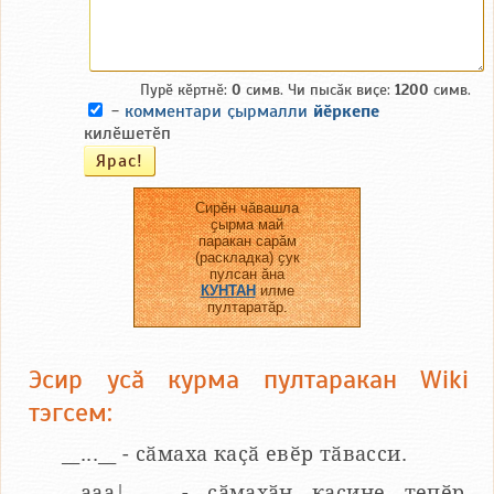
Пурӗ кӗртнӗ:
0
симв. Чи пысӑк виҫе:
1200
симв.
-
комментари ҫырмалли
йӗркепе
килӗшетӗп
Сирӗн чӑвашла
ҫырма май
паракан сарӑм
(раскладка) ҫук
пулсан ӑна
КУНТАН
илме
пултаратӑр.
Эсир усӑ курма пултаракан Wiki
тэгсем:
__...__ - сӑмаха каҫӑ евӗр тӑвасси.
__aaa|...__ - сӑмахӑн каҫине тепӗр