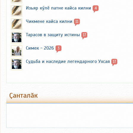
Изьяр кӳлӗ патне кайса килни
4
Чикмене кайса килни
11
Тарасов в защиту истины
17
Симек - 2026
3
Судьба и наследие легендарного Ухсая
17
Ҫанталӑк