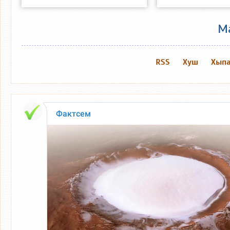
М
RSS
Хуш
Хыпа