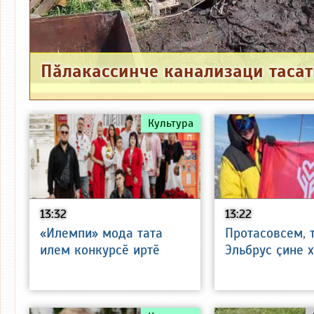
Культура
13:32
13:22
«Илемпи» мода тата
Протасовсем, 
илем конкурсӗ иртӗ
Эльбрус ҫине 