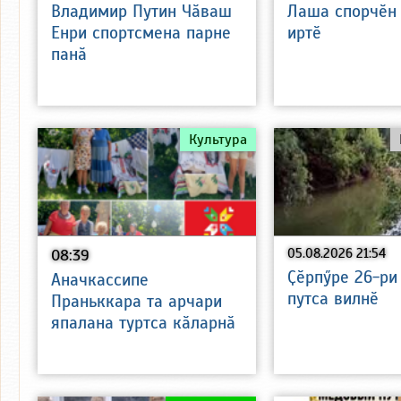
Владимир Путин Чӑваш
Лаша спорчӗн
Енри спортсмена парне
иртӗ
панӑ
Культура
08:39
05.08.2026 21:54
Ҫӗрпӳре 26-ри
Аначкассипе
путса вилнӗ
Праньккара та арчари
япалана туртса кӑларнӑ