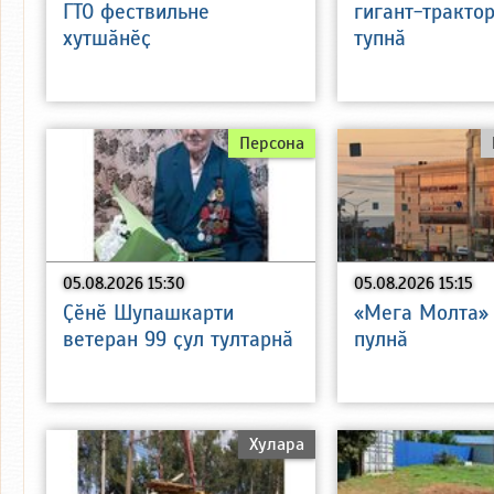
ГТО фествильне
гигант-тракто
хутшӑнӗҫ
тупнӑ
Персона
05.08.2026 15:30
05.08.2026 15:15
Ҫӗнӗ Шупашкарти
«Мега Молта»
ветеран 99 ҫул тултарнӑ
пулнӑ
Хулара