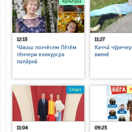
Культура
12:13
11:27
Чӑваш поэчӗсем Пӗтӗм
Каччӑ чӳречер
тӗнчери конкурсра
вилнӗ
палӑрнӑ
Спорт
11:04
09:23