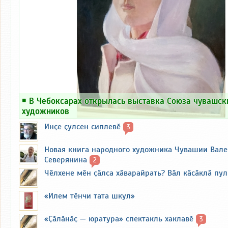
￭
В Чебоксарах открылась выставка Союза чувашск
художников
Инҫе ҫулсен сиплевӗ
3
Новая книга народного художника Чувашии Вал
Северянина
2
Чӗлхене мӗн ҫӑлса хӑварайрать? Вӑл кӑсӑклӑ пу
«Илем тӗнчи тата шкул»
«Ҫӑлӑнӑҫ — юратура» спектакль хаклавӗ
3