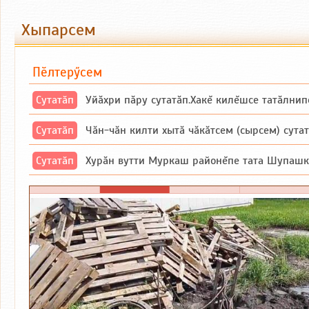
Хыпарсем
Пӗлтерӳсем
Сутатӑп
Уйăхри пăру сутатăп.Хакĕ килĕшсе татăлнип
Сутатӑп
Чăн-чăн килти хытă чăкăтсем (сырсем) сутатпăр. Вĕсене мăн пыршă (вырă
Сутатӑп
Хурăн вутти Муркаш районĕпе тата Шупашкар районĕнчи Ишлей тăрăхĕпе 