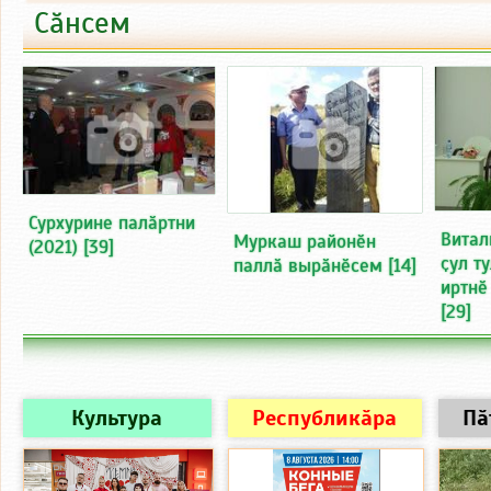
Сӑнсем
Сурхурине палӑртни
Витал
Муркаш районӗн
(2021)
[39]
ҫул т
паллӑ вырӑнӗсем
[14]
иртнӗ
[29]
Культура
Республикӑра
Пӑ