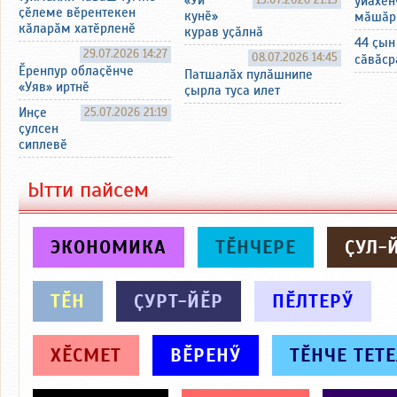
«Уй
уйӑхӗн
ҫӗлеме вӗрентекен
кунӗ»
мӑшӑр
кӑларӑм хатӗрленӗ
курав уҫӑлнӑ
44 ҫын
29.07.2026 14:27
08.07.2026 14:45
сӑвӑср
Ӗренпур облаҫӗнче
Патшалӑх пулӑшнипе
«Уяв» иртнӗ
ҫырла туса илет
Инҫе
25.07.2026 21:19
ҫулсен
сиплевӗ
Ытти пайсем
ЭКОНОМИКА
ТӖНЧЕРЕ
ҪУЛ-
ТӖН
ҪУРТ-ЙӖР
ПӖЛТЕРӲ
ХӖСМЕТ
ВӖРЕНӲ
ТӖНЧЕ ТЕТ