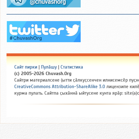
Сайт пирки
|
Пулӑшу
|
Статистика
(c) 2005-2026 Chuvash.Org
Сайтри материалсене (ытти ҫӑлкуҫсенчен илнисемсӗр пуҫн
CreativeCommons Attribution-ShareAlike 3.0
лицензипе кил
курма пулать. Сайтпа ҫыхӑннӑ ыйтусене кунта ярӑр: site(a)