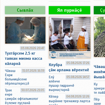
Сывлӑх
Ял пурнӑҫӗ
Ҫ
03.08.2026 20:47
Тухтӑрсем 2,5 кг
таякан миома касса
05.08.2026 17:26
кӑларнӑ
Клубра
Чӑва
ҫӑм арлама вӗрентнӗ
Чӑваш
31.07.2026 16:39
иккӗ
Енри
йышӑ
Елӳ
05.08.2026 14:57
больницӑсене
ялӗнче
пӗрлештереҫҫӗ
Ку
пушар гидранчӗ
эрнере
вырнаҫтарнӑ
Трак
30.07.2026 21:05
те лай
енре
Кӗпер
04.08.2026 12:26
ҫамрӑк офтальмолог
Пӗр
вырӑнне тренажер лартса
ӗҫлеме пуҫланӑ
эрне