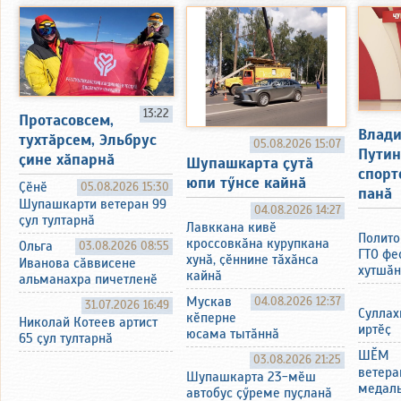
13:22
Протасовсем,
Влад
тухтӑрсем, Эльбрус
05.08.2026 15:07
Путин
ҫине хӑпарнӑ
Шупашкарта ҫутӑ
спорт
юпи тӳнсе кайнӑ
Ҫӗнӗ
05.08.2026 15:30
панӑ
Шупашкарти ветеран 99
04.08.2026 14:27
ҫул тултарнӑ
Лавккана кивӗ
Полито
кроссовкӑна курупкана
Ольга
03.08.2026 08:55
ГТО фе
хунӑ, ҫӗннине тӑхӑнса
Иванова сӑввисене
хутшӑн
кайнӑ
альманахра пичетленӗ
Мускав
04.08.2026 12:37
31.07.2026 16:49
Суллах
кӗперне
Николай Котеев артист
иртӗҫ
юсама тытӑннӑ
65 ҫул тултарнӑ
ШӖМ
03.08.2026 21:25
ветера
Шупашкарта 23-мӗш
медаль
автобус ҫӳреме пуҫланӑ