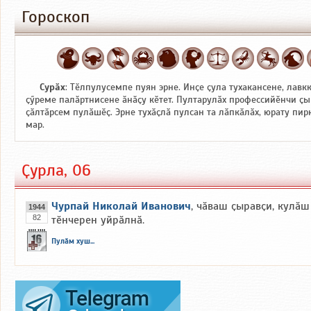
Гороскоп
Сурӑх
: Тӗлпулусемпе пуян эрне. Инҫе ҫула тухакансене, лавк
ҫӳреме палӑртнисене ӑнӑҫу кӗтет. Пултарулӑх профессийӗнчи ҫы
ҫӑлтӑрсем пулӑшӗҫ. Эрне тухӑҫлӑ пулсан та лӑпкӑлӑх, юрату пи
мар.
Ҫурла, 06
Чурпай Николай Иванович
, чӑваш ҫыравҫи, кулӑш
1944
82
тӗнчерен уйрӑлнӑ.
Пулӑм хуш...