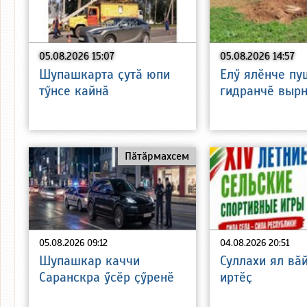
05.08.2026 15:07
05.08.2026 14:57
Шупашкарта ҫутӑ юпи
Елӳ ялӗнче пу
тӳнсе кайнӑ
гидранчӗ вырн
Пӑтӑрмахсем
05.08.2026 09:12
04.08.2026 20:51
Шупашкар каччи
Суллахи ял вӑ
Саранскра ӳсӗр ҫӳренӗ
иртӗҫ