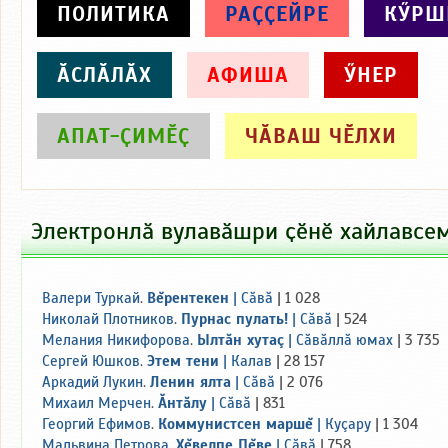
ПОЛИТИКА
РАҪҪЕЙРЕ
КӲРШ
ӐСЛӐЛӐХ
АФИША
ӲНЕР
АПАТ-ҪИМӖҪ
ЧӐВАШ ЧӖЛХИ
Электронлӑ вулавӑшри ҫӗнӗ хайлавсе
Валери Туркай
.
Вĕрентекен
|
Сăвă
| 1 028
Николай Плотников
.
Пурнас пулать!
|
Сăвă
| 524
Мелания Никифорова
.
Ылтăн хутаç
|
Сăвăллă юмах
| 3 735
Сергей Юшков
.
Этем тени
|
Калав
| 28 157
Аркадий Лукин
.
Ленин ялта
|
Сăвă
| 2 076
Михаил Мерчен
.
Ăнтăлу
|
Сăвă
| 831
Георгий Ефимов
.
Коммунистсен маршĕ
|
Куçару
| 1 304
Мальвина Петрова
.
Хĕвелпе Пĕве
|
Сăвă
| 758