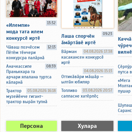
13:32
«Илемпи»
мода тата илем
09:23
Лаша спорчӗн
конкурсӗ иртӗ
Каччӑ
ӑмӑртӑвӗ иртӗ
чӳреч
Чӑваш поэчӗсем
12:13
вилнӗ
Вӑрман
04.08.2026 17:38
Пӗтӗм тӗнчери
касакансен конкурсӗ
конкурсра палӑрнӑ
иртӗ
Аначкассипе
08:39
Ҫӗрпӳр
04.08.2026 15:13
Праньккара та
путса 
Оттикӑвӑри мӑшӑр —
арчари япалана туртса
«Мега
ылтӑн юбиляр
кӑларнӑ
Молта
Топливо
03.08.2026 20:57
Трактор
05.08.2026 16:18
пушар 
саппасне хатӗрлӗҫ
музейӗнче гигант-
трактор вырӑн тупнӑ
Шупаш
Саранс
Персона
Хулара