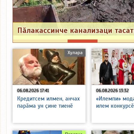
Хулара
06.08.2026 17:41
06.08.2026 13:32
Кредитсем илмен, анчах
«Илемпи» мода
парӑма ун ҫине тиенӗ
илем конкурсӗ