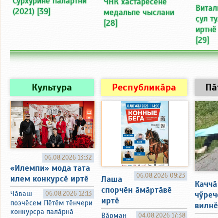
Сурхурине палӑртни
ЧНК хастарӗсене
Витал
(2021)
[39]
медальпе чыслани
ҫул т
[28]
иртнӗ
[29]
Культура
Республикӑра
Пӑ
06.08.2026 13:32
«Илемпи» мода тата
06.08.2026 09:23
илем конкурсӗ иртӗ
Лаша
Каччӑ
спорчӗн ӑмӑртӑвӗ
чӳреч
Чӑваш
06.08.2026 12:13
иртӗ
поэчӗсем Пӗтӗм тӗнчери
вилнӗ
конкурсра палӑрнӑ
Вӑрман
04.08.2026 17:38