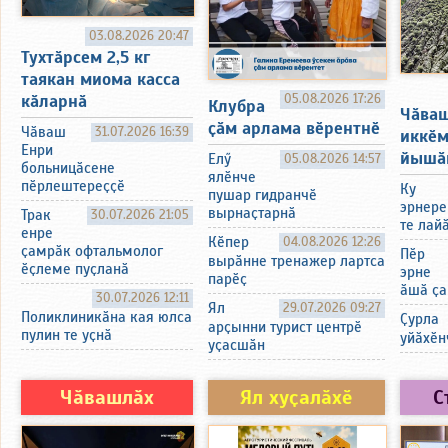
03.08.2026 20:47
Тухтӑрсем 2,5 кг
таякан миома касса
05.08.2026 17:26
кӑларнӑ
Клубра
Чӑва
ҫӑм арлама вӗрентнӗ
Чӑваш
31.07.2026 16:39
иккӗ
Енри
йышӑ
Елӳ
05.08.2026 14:57
больницӑсене
ялӗнче
пӗрлештереҫҫӗ
Ку
пушар гидранчӗ
эрнере
вырнаҫтарнӑ
Трак
30.07.2026 21:05
те лай
енре
Кӗпер
04.08.2026 12:26
ҫамрӑк офтальмолог
Пӗр
вырӑнне тренажер лартса
ӗҫлеме пуҫланӑ
эрне
парӗҫ
ӑшӑ ҫа
30.07.2026 12:11
Ял
29.07.2026 09:27
Поликлиникӑна кая юлса
Ҫурла
арҫынни турист центрӗ
пулин те уҫнӑ
уйӑхӗн
уҫасшӑн
Чӑвашлӑх
Ял хуҫалӑхӗ
С