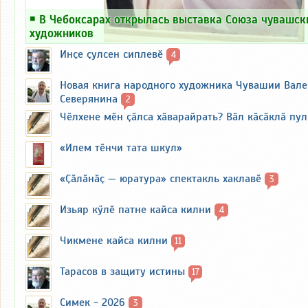
￭
В Чебоксарах открылась выставка Союза чувашск
художников
Инҫе ҫулсен сиплевӗ
4
Новая книга народного художника Чувашии Вал
Северянина
2
Чӗлхене мӗн ҫӑлса хӑварайрать? Вӑл кӑсӑклӑ пу
«Илем тӗнчи тата шкул»
«Ҫӑлӑнӑҫ — юратура» спектакль хаклавӗ
3
Изьяр кӳлӗ патне кайса килни
4
Чикмене кайса килни
11
Тарасов в защиту истины
17
Симек - 2026
3