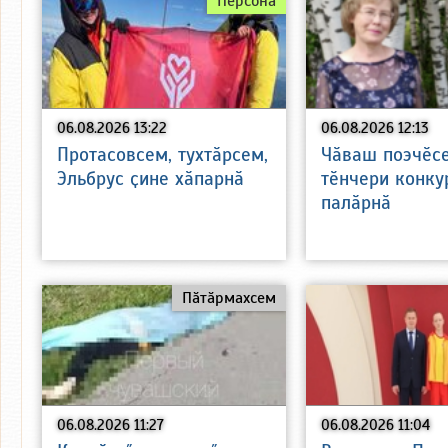
Персона
06.08.2026 13:22
06.08.2026 12:13
Протасовсем, тухтӑрсем,
Чӑваш поэчӗс
Эльбрус ҫине хӑпарнӑ
тӗнчери конку
палӑрнӑ
Пӑтӑрмахсем
06.08.2026 11:27
06.08.2026 11:04