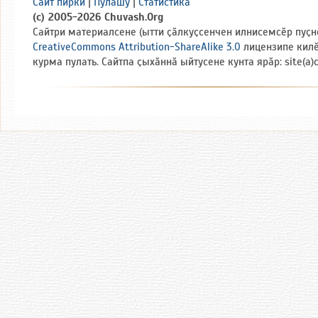
Сайт пирки
|
Пулӑшу
|
Статистика
(c) 2005-2026 Chuvash.Org
Сайтри материалсене (ытти ҫӑлкуҫсенчен илнисемсӗр пуҫн
CreativeCommons Attribution-ShareAlike 3.0
лицензипе кил
курма пулать. Сайтпа ҫыхӑннӑ ыйтусене кунта ярӑр: site(a)