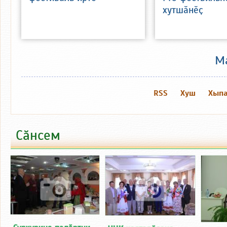
хутшӑнӗҫ
М
RSS
Хуш
Хыпа
Сӑнсем