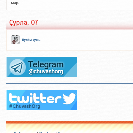
мар.
Ҫурла, 07
Пулӑм хуш...