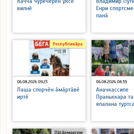
Каччӑ чӳречерен ӳксе
Владимир Пут
вилнӗ
Енри спортсме
панӑ
Республикӑра
06.08.2026 09:23
06.08.2026 08:39
Лаша спорчӗн ӑмӑртӑвӗ
Аначкассипе
иртӗ
Праньккара та
япалана туртс
Пӑтӑрмахсем