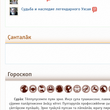
Судьба и наследие легендарного Ухсая
17
Ҫанталӑк
Гороскоп
Сурӑх
: Тӗлпулусемпе пуян эрне. Инҫе ҫула тухакансене, лавк
ҫӳреме палӑртнисене ӑнӑҫу кӗтет. Пултарулӑх профессийӗнчи ҫы
ҫӑлтӑрсем пулӑшӗҫ. Эрне тухӑҫлӑ пулсан та лӑпкӑлӑх, юрату пи