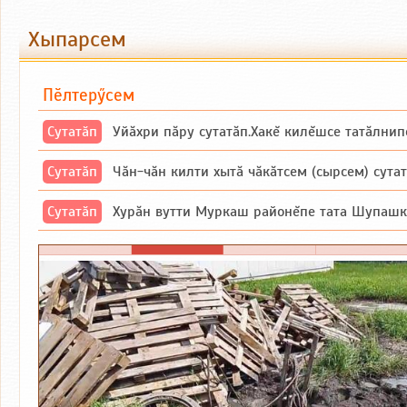
Хыпарсем
Пӗлтерӳсем
Сутатӑп
Уйăхри пăру сутатăп.Хакĕ килĕшсе татăлнип
Сутатӑп
Чăн-чăн килти хытă чăкăтсем (сырсем) сутатпăр. Вĕсене мăн пыршă (вырă
Сутатӑп
Хурăн вутти Муркаш районĕпе тата Шупашкар районĕнчи Ишлей тăрăхĕпе 