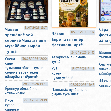
31.07.2026 17:17
Чӑваш
Сӑра
05.08.2026 17:17
Чӑваш
эрешӗллӗ чей
фести
Енре тата тепӗр
сервизӗ Чӑваш наци
хӑна 
фестиваль иртӗ
музейӗнче вырӑн
тупнӑ
24.07.2026 14:41
Юлашк
хаклан
Аграрисем вырмана
Сцена
30.07.2026 12:00
тухнӑ
ҫине
Ҫӗртм
тухмалли чӑваш тумне
«Уй
15.07.2026 21:15
уйӑхӗн
ҫӗлеме вӗрентекен
кунӗ»
мӑшӑр
кӑларӑм хатӗрленӗ
курав уҫӑлнӑ
44 ҫын
29.07.2026 14:27
08.07.2026 14:45
сӑвӑср
Ӗренпур облаҫӗнче
Патшалӑх пулӑшнипе
«Уяв» иртнӗ
ҫырла туса илет
Инҫе
25.07.2026 21:19
ҫулсен
сиплевӗ