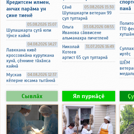
спорт
Кредитсем илмен,
Ҫӗнӗ
05.08.2026 15:30
панӑ
анчах парӑма ун
Шупашкарти ветеран 99
ҫине тиенӗ
ҫул тултарнӑ
Полито
05.08.2026 15:07
Ольга
03.08.2026 08:55
ГТО фе
Шупашкарта ҫутӑ юпи
Иванова сӑввисене
хутшӑн
тӳнсе кайнӑ
альманахра пичетленӗ
04.08.2026 14:27
Николай
31.07.2026 16:49
Суллах
Лавккана кивӗ
Котеев
иртӗҫ
кроссовкӑна курупкана
артист 65 ҫул тултарнӑ
хунӑ, ҫӗннине тӑхӑнса
ШӖМ
кайнӑ
ветера
медаль
Мускав
04.08.2026 12:37
кӗперне юсама тытӑннӑ
Сывлӑх
Ял пурнӑҫӗ
Ҫ