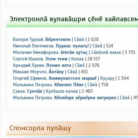
Электронлӑ вулавӑшри ҫӗнӗ хайлавсе
Валери Туркай
.
Вĕрентекен
|
Сăвă
| 1 028
Николай Плотников
.
Пурнас пулать!
|
Сăвă
| 524
Мелания Никифорова
.
Ылтăн хутаç
|
Сăвăллă юмах
| 3 735
Сергей Юшков
.
Этем тени
|
Калав
| 28 157
Аркадий Лукин
.
Ленин ялта
|
Сăвă
| 2 076
Михаил Мерчен
.
Ăнтăлу
|
Сăвă
| 831
Георгий Ефимов
.
Коммунистсен маршĕ
|
Куçару
| 1 304
Мальвина Петрова
.
Хĕвелпе Пĕве
|
Сăвă
| 758
Ҫавах
.
Сунчăк
|
Кулăшла калав
| 2 463
Мальвина Петрова
.
Хĕнлĕхре хĕрнĕрен хитререх
|
Сăвă
| 4
Спонсорла пулӑшу