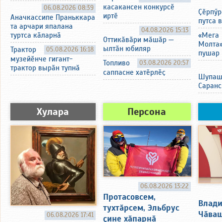
касакансен конкурсӗ
06.08.2026 08:39
Ҫӗрпӳр
иртӗ
Аначкассипе Праньккара
путса 
та арчари япалана
04.08.2026 15:13
«Мега
туртса кӑларнӑ
Оттикӑвӑри мӑшӑр —
Молта
ылтӑн юбиляр
Трактор
05.08.2026 16:18
пушар 
музейӗнче гигант-
Топливо
03.08.2026 20:57
трактор вырӑн тупнӑ
саппасне хатӗрлӗҫ
Шупаш
Саранс
Хулара
Персона
06.08.2026 13:22
Протасовсем,
Влади
тухтӑрсем, Эльбрус
Чӑваш
06.08.2026 17:41
ҫине хӑпарнӑ