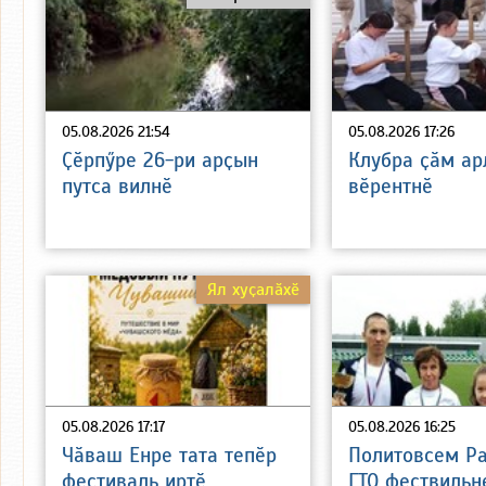
05.08.2026 21:54
05.08.2026 17:26
Ҫӗрпӳре 26-ри арҫын
Клубра ҫӑм а
путса вилнӗ
вӗрентнӗ
Ял хуҫалӑхӗ
05.08.2026 17:17
05.08.2026 16:25
Чӑваш Енре тата тепӗр
Политовсем Р
фестиваль иртӗ
ГТО фествильн