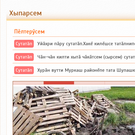
Хыпарсем
Пӗлтерӳсем
Сутатӑп
Уйăхри пăру сутатăп.Хакĕ килĕшсе татăлнип
Сутатӑп
Чăн-чăн килти хытă чăкăтсем (сырсем) сутатпăр. Вĕсене мăн пыршă (вырă
Сутатӑп
Хурăн вутти Муркаш районĕпе тата Шупашкар районĕнчи Ишлей тăрăхĕпе 