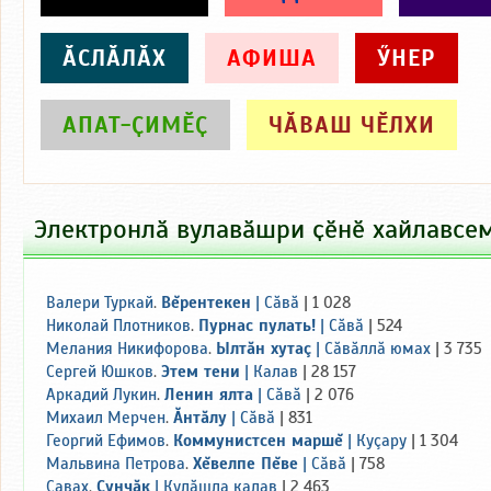
ӐСЛӐЛӐХ
АФИША
ӲНЕР
АПАТ-ҪИМӖҪ
ЧӐВАШ ЧӖЛХИ
Электронлӑ вулавӑшри ҫӗнӗ хайлавсе
Валери Туркай
.
Вĕрентекен
|
Сăвă
| 1 028
Николай Плотников
.
Пурнас пулать!
|
Сăвă
| 524
Мелания Никифорова
.
Ылтăн хутаç
|
Сăвăллă юмах
| 3 735
Сергей Юшков
.
Этем тени
|
Калав
| 28 157
Аркадий Лукин
.
Ленин ялта
|
Сăвă
| 2 076
Михаил Мерчен
.
Ăнтăлу
|
Сăвă
| 831
Георгий Ефимов
.
Коммунистсен маршĕ
|
Куçару
| 1 304
Мальвина Петрова
.
Хĕвелпе Пĕве
|
Сăвă
| 758
Ҫавах
.
Сунчăк
|
Кулăшла калав
| 2 463