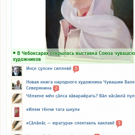
￭
В Чебоксарах открылась выставка Союза чувашск
художников
Инҫе ҫулсен сиплевӗ
3
Новая книга народного художника Чувашии Вал
Северянина
2
Чӗлхене мӗн ҫӑлса хӑварайрать? Вӑл кӑсӑклӑ пу
«Илем тӗнчи тата шкул»
«Ҫӑлӑнӑҫ — юратура» спектакль хаклавӗ
3