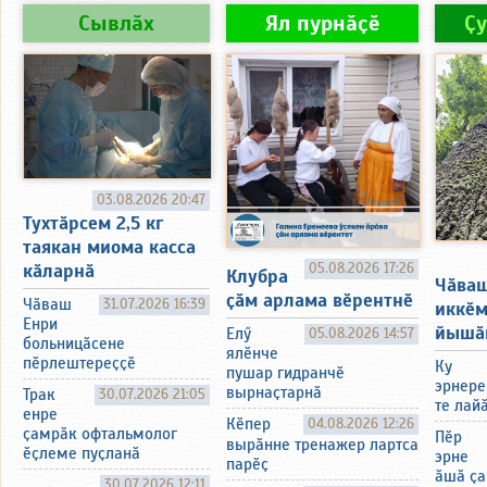
Сывлӑх
Ял пурнӑҫӗ
Ҫ
03.08.2026 20:47
Тухтӑрсем 2,5 кг
таякан миома касса
05.08.2026 17:26
кӑларнӑ
Клубра
Чӑва
ҫӑм арлама вӗрентнӗ
Чӑваш
31.07.2026 16:39
иккӗ
Енри
йышӑ
Елӳ
05.08.2026 14:57
больницӑсене
ялӗнче
пӗрлештереҫҫӗ
Ку
пушар гидранчӗ
эрнере
вырнаҫтарнӑ
Трак
30.07.2026 21:05
те лай
енре
Кӗпер
04.08.2026 12:26
ҫамрӑк офтальмолог
Пӗр
вырӑнне тренажер лартса
ӗҫлеме пуҫланӑ
эрне
парӗҫ
ӑшӑ ҫа
30.07.2026 12:11