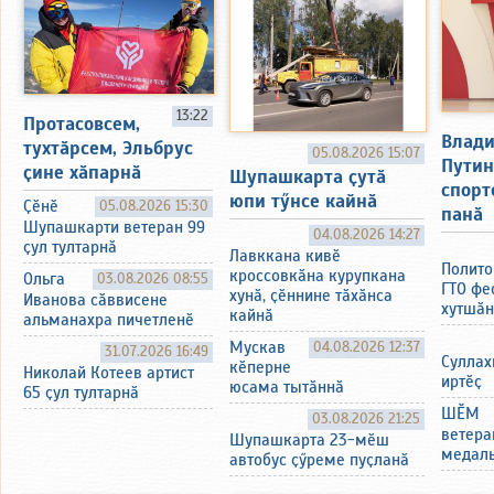
13:22
Протасовсем,
Влад
тухтӑрсем, Эльбрус
05.08.2026 15:07
Путин
ҫине хӑпарнӑ
Шупашкарта ҫутӑ
спорт
юпи тӳнсе кайнӑ
Ҫӗнӗ
05.08.2026 15:30
панӑ
Шупашкарти ветеран 99
04.08.2026 14:27
ҫул тултарнӑ
Лавккана кивӗ
Полито
кроссовкӑна курупкана
Ольга
03.08.2026 08:55
ГТО фе
хунӑ, ҫӗннине тӑхӑнса
Иванова сӑввисене
хутшӑн
кайнӑ
альманахра пичетленӗ
Мускав
04.08.2026 12:37
31.07.2026 16:49
Суллах
кӗперне
Николай Котеев артист
иртӗҫ
юсама тытӑннӑ
65 ҫул тултарнӑ
ШӖМ
03.08.2026 21:25
ветера
Шупашкарта 23-мӗш
медаль
автобус ҫӳреме пуҫланӑ