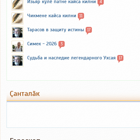
Изьяр кӳлӗ патне кайса килни
4
Чикмене кайса килни
11
Тарасов в защиту истины
17
Симек - 2026
3
Судьба и наследие легендарного Ухсая
17
Ҫанталӑк