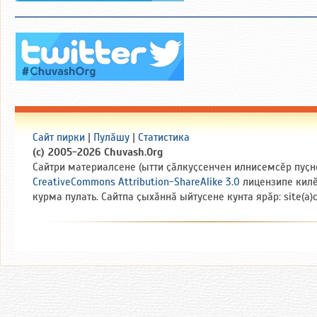
Сайт пирки
|
Пулӑшу
|
Статистика
(c) 2005-2026 Chuvash.Org
Сайтри материалсене (ытти ҫӑлкуҫсенчен илнисемсӗр пуҫн
CreativeCommons Attribution-ShareAlike 3.0
лицензипе кил
курма пулать. Сайтпа ҫыхӑннӑ ыйтусене кунта ярӑр: site(a)