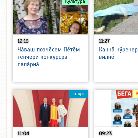
Культура
12:13
11:27
Чӑваш поэчӗсем Пӗтӗм
Каччӑ чӳречер
тӗнчери конкурсра
вилнӗ
палӑрнӑ
Спорт
11:04
09:23