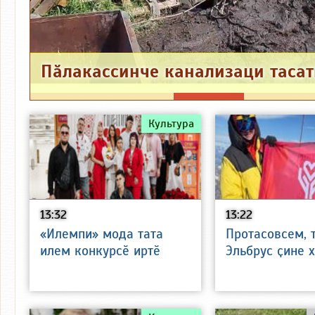
Культура
13:32
13:22
«Илемпи» мода тата
Протасовсем, 
илем конкурсӗ иртӗ
Эльбрус ҫине 