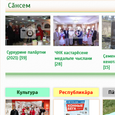
Сӑнсем
Сурхурине палӑртни
ЧНК хастарӗсене
Ҫемен
(2021)
[39]
медальпе чыслани
кенот
[28]
[15]
Культура
Республикӑра
Пӑ