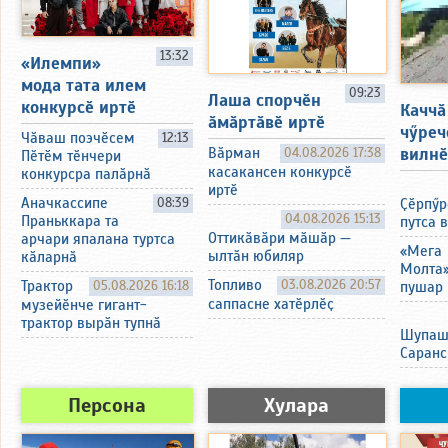
13:32
«Илемпи»
мода тата илем
09:23
Лаша спорчӗн
конкурсӗ иртӗ
Каччӑ
ӑмӑртӑвӗ иртӗ
чӳреч
Чӑваш поэчӗсем
12:13
вилнӗ
Вӑрман
04.08.2026 17:38
Пӗтӗм тӗнчери
касакансен конкурсӗ
конкурсра палӑрнӑ
иртӗ
Аначкассипе
08:39
Ҫӗрпӳр
04.08.2026 15:13
Праньккара та
путса 
Оттикӑвӑри мӑшӑр —
арчари япалана туртса
«Мега
ылтӑн юбиляр
кӑларнӑ
Молта
Топливо
03.08.2026 20:57
Трактор
05.08.2026 16:18
пушар 
саппасне хатӗрлӗҫ
музейӗнче гигант-
трактор вырӑн тупнӑ
Шупаш
Саранс
Персона
Хулара