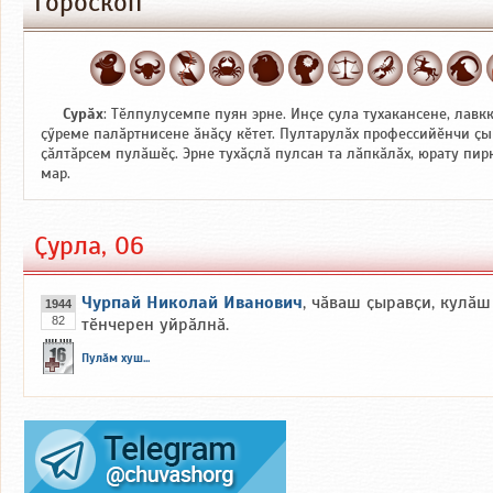
Гороскоп
Сурӑх
: Тӗлпулусемпе пуян эрне. Инҫе ҫула тухакансене, лавк
ҫӳреме палӑртнисене ӑнӑҫу кӗтет. Пултарулӑх профессийӗнчи ҫы
ҫӑлтӑрсем пулӑшӗҫ. Эрне тухӑҫлӑ пулсан та лӑпкӑлӑх, юрату пи
мар.
Ҫурла, 06
Чурпай Николай Иванович
, чӑваш ҫыравҫи, кулӑш
1944
82
тӗнчерен уйрӑлнӑ.
Пулӑм хуш...