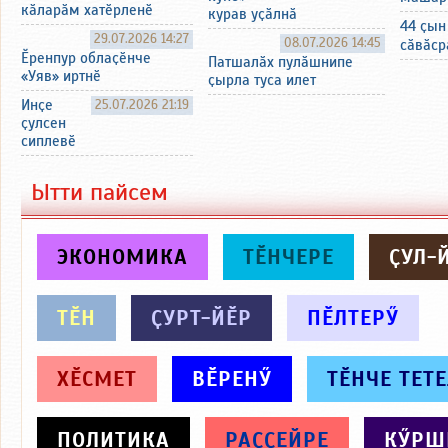
кӑларӑм хатӗрленӗ
курав уҫӑлнӑ
44 ҫын
29.07.2026 14:27
08.07.2026 14:45
сӑвӑср
Ӗренпур облаҫӗнче
Патшалӑх пулӑшнипе
«Уяв» иртнӗ
ҫырла туса илет
Инҫе
25.07.2026 21:19
ҫулсен
сиплевӗ
Ытти пайсем
ЭКОНОМИКА
ТӖНЧЕРЕ
ҪУЛ-
ТӖН
ҪУРТ-ЙӖР
ПӖЛТЕРӲ
ХӖСМЕТ
ВӖРЕНӲ
ТӖНЧЕ ТЕТ
ПОЛИТИКА
РАҪҪЕЙРЕ
КӲРШ