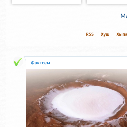
М
RSS
Хуш
Хыпа