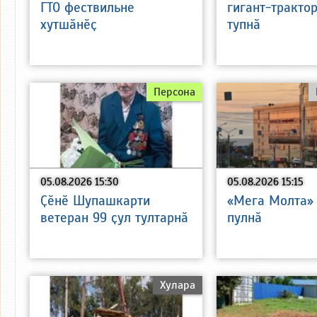
ГТО фествильне
гигант-тракто
хутшӑнӗҫ
тупнӑ
Персона
05.08.2026 15:30
05.08.2026 15:15
Ҫӗнӗ Шупашкарти
«Мега Молта»
ветеран 99 ҫул тултарнӑ
пулнӑ
Хулара