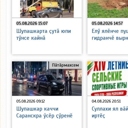
05.08.2026 15:07
05.08.2026 14:57
Шупашкарта ҫутӑ юпи
Елӳ ялӗнче пу
тӳнсе кайнӑ
гидранчӗ вырн
Пӑтӑрмахсем
05.08.2026 09:12
04.08.2026 20:51
Шупашкар каччи
Суллахи ял вӑ
Саранскра ӳсӗр ҫӳренӗ
иртӗҫ