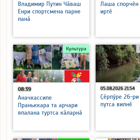
Владимир Путин Чӑваш
Лаша спорчӗн
Енри спортсмена парне
иртӗ
панӑ
Культура
08:39
05.08.2026 21:54
Ҫӗрпӳре 26-ри
Аначкассипе
путса вилнӗ
Праньккара та арчари
япалана туртса кӑларнӑ