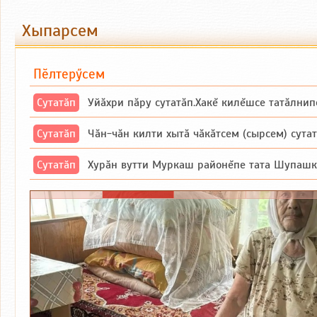
Хыпарсем
Пӗлтерӳсем
Сутатӑп
Уйăхри пăру сутатăп.Хакĕ килĕшсе татăлнип
Сутатӑп
Чăн-чăн килти хытă чăкăтсем (сырсем) сутатпăр. Вĕсене мăн пыршă (вырă
Сутатӑп
Хурăн вутти Муркаш районĕпе тата Шупашкар районĕнчи Ишлей тăрăхĕпе 