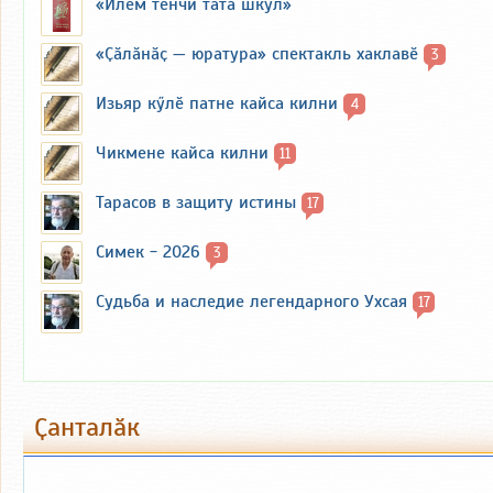
«Илем тӗнчи тата шкул»
«Ҫӑлӑнӑҫ — юратура» спектакль хаклавӗ
3
Изьяр кӳлӗ патне кайса килни
4
Чикмене кайса килни
11
Тарасов в защиту истины
17
Симек - 2026
3
Судьба и наследие легендарного Ухсая
17
Ҫанталӑк