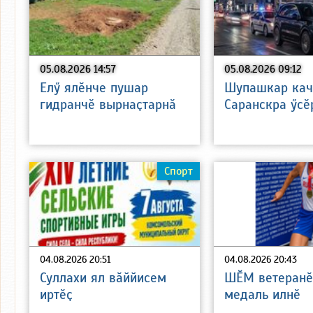
05.08.2026 14:57
05.08.2026 09:12
Елӳ ялӗнче пушар
Шупашкар кач
гидранчӗ вырнаҫтарнӑ
Саранскра ӳсӗ
Спорт
04.08.2026 20:51
04.08.2026 20:43
Суллахи ял вӑййисем
ШӖМ ветеранӗ
иртӗҫ
медаль илнӗ