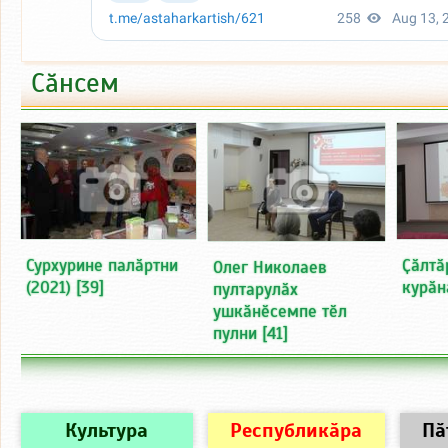
Сӑнсем
Сурхурине палӑртни
Ҫӑлтӑ
Олег Николаев
(2021)
[39]
курӑна
пултарулӑх
ушкӑнӗсемпе тӗл
пулни
[41]
Культура
Республикӑра
Пӑ