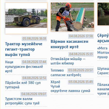
Ҫӗрпӳ
04.08.2026 17:38
05.08.2026 16:18
арҫын
Вӑрман касакансен
Трактор музейӗнче
конкурсӗ иртӗ
«Мега
гигант-трактор
Молта
вырӑн тупнӑ
04.08.2026 15:13
пушар 
Оттикӑвӑри мӑшӑр —
Наци
04.08.2026 17:44
ылтӑн юбиляр
культурисен фестивалӗ
Шупаш
Топливо
03.08.2026 20:57
иртӗ
Саранс
саппасне хатӗрлӗҫ
04.08.2026 12:51
Хӗрлӗ
03.08.2026 15:49
Пӑрӑнтӑк ялӗ 380 ҫул
Пӑлака
Чутай
тултарнӑ
канали
округӗнче лавкка ҫуннӑ
чухне 
04.08.2026 09:07
Туристсем валли
ретропуйӑс ҫула тухӗ