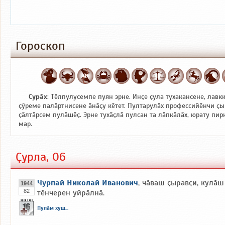
Гороскоп
Сурӑх
: Тӗлпулусемпе пуян эрне. Инҫе ҫула тухакансене, лавк
ҫӳреме палӑртнисене ӑнӑҫу кӗтет. Пултарулӑх профессийӗнчи ҫы
ҫӑлтӑрсем пулӑшӗҫ. Эрне тухӑҫлӑ пулсан та лӑпкӑлӑх, юрату пи
мар.
Ҫурла, 06
Чурпай Николай Иванович
, чӑваш ҫыравҫи, кулӑш
1944
82
тӗнчерен уйрӑлнӑ.
Пулӑм хуш...