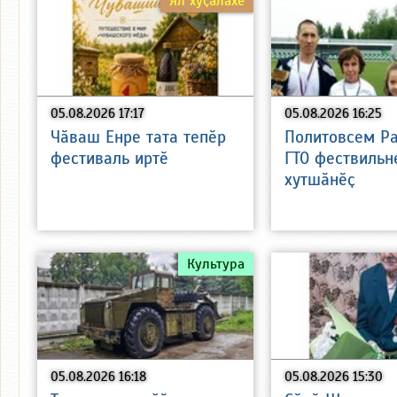
Ял хуҫалӑхӗ
05.08.2026 17:17
05.08.2026 16:25
Чӑваш Енре тата тепӗр
Политовсем Р
фестиваль иртӗ
ГТО фествильн
хутшӑнӗҫ
Культура
05.08.2026 16:18
05.08.2026 15:30