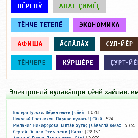
ВӖРЕНӲ
АПАТ-ҪИМӖҪ
ТӖНЧЕ ТЕТЕЛӖ
ЭКОНОМИКА
АФИША
ӐСЛӐЛӐХ
ҪУЛ-ЙӖР
ТӖНЧЕРЕ
КӲРШӖРЕ
ҪУРТ-ЙӖ
Электронлӑ вулавӑшри ҫӗнӗ хайлавсе
Валери Туркай
.
Вĕрентекен
|
Сăвă
| 1 028
Николай Плотников
.
Пурнас пулать!
|
Сăвă
| 524
Мелания Никифорова
.
Ылтăн хутаç
|
Сăвăллă юмах
| 3 735
Сергей Юшков
.
Этем тени
|
Калав
| 28 157