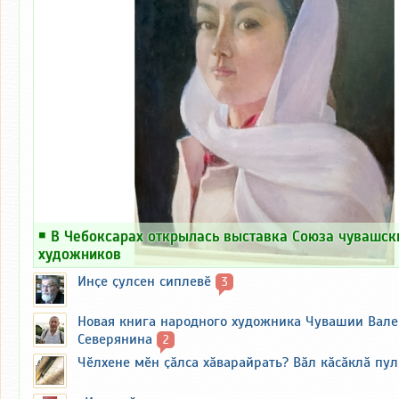
￭
В Чебоксарах открылась выставка Союза чувашск
художников
Инҫе ҫулсен сиплевӗ
3
Новая книга народного художника Чувашии Вал
Северянина
2
Чӗлхене мӗн ҫӑлса хӑварайрать? Вӑл кӑсӑклӑ пу