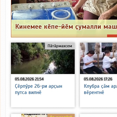
Пӑтӑрмахсем
05.08.2026 21:54
05.08.2026 17:26
Ҫӗрпӳре 26-ри арҫын
Клубра ҫӑм а
путса вилнӗ
вӗрентнӗ