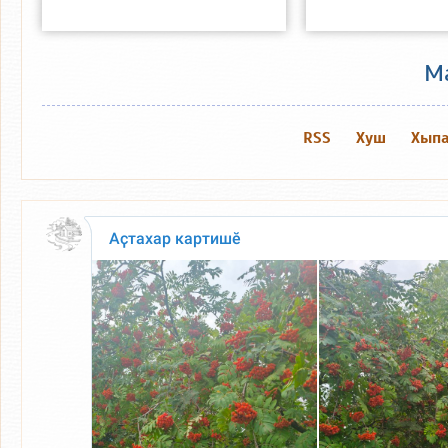
М
RSS
Хуш
Хыпа