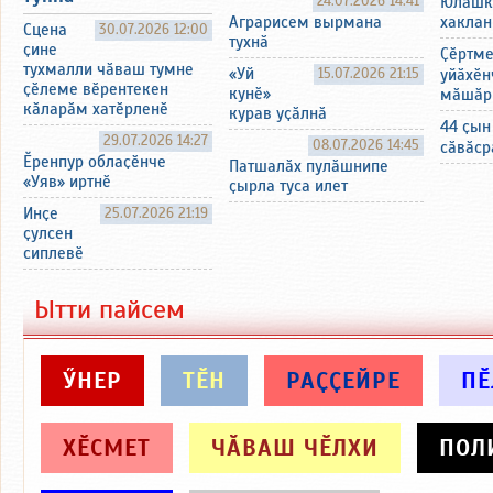
24.07.2026 14:41
Юлашк
хаклан
Аграрисем вырмана
Сцена
30.07.2026 12:00
тухнӑ
ҫине
Ҫӗртм
тухмалли чӑваш тумне
«Уй
15.07.2026 21:15
уйӑхӗн
ҫӗлеме вӗрентекен
кунӗ»
мӑшӑр
кӑларӑм хатӗрленӗ
курав уҫӑлнӑ
44 ҫын
29.07.2026 14:27
08.07.2026 14:45
сӑвӑср
Ӗренпур облаҫӗнче
Патшалӑх пулӑшнипе
«Уяв» иртнӗ
ҫырла туса илет
Инҫе
25.07.2026 21:19
ҫулсен
сиплевӗ
Ытти пайсем
ӲНЕР
ТӖН
РАҪҪЕЙРЕ
ПӖ
ХӖСМЕТ
ЧӐВАШ ЧӖЛХИ
ПОЛ