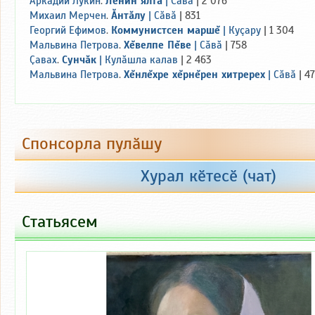
Аркадий Лукин
.
Ленин ялта
|
Сăвă
| 2 076
Михаил Мерчен
.
Ăнтăлу
|
Сăвă
| 831
Георгий Ефимов
.
Коммунистсен маршĕ
|
Куçару
| 1 304
Мальвина Петрова
.
Хĕвелпе Пĕве
|
Сăвă
| 758
Ҫавах
.
Сунчăк
|
Кулăшла калав
| 2 463
Мальвина Петрова
.
Хĕнлĕхре хĕрнĕрен хитререх
|
Сăвă
| 4
Спонсорла пулӑшу
+100
+200
+300
+500
Хурал кӗтесӗ (чат)
Пухнӑ: 22 000 тен.
Статьясем
Тӑкакланӑ: 27 420 тен.