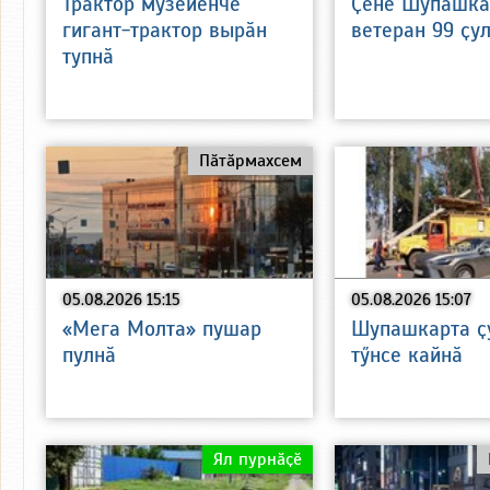
Трактор музейӗнче
Ҫӗнӗ Шупашка
гигант-трактор вырӑн
ветеран 99 ҫу
тупнӑ
Пӑтӑрмахсем
05.08.2026 15:15
05.08.2026 15:07
«Мега Молта» пушар
Шупашкарта ҫ
пулнӑ
тӳнсе кайнӑ
Ял пурнӑҫӗ