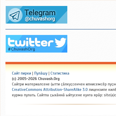
Сайт пирки
|
Пулӑшу
|
Статистика
(c) 2005-2026 Chuvash.Org
Сайтри материалсене (ытти ҫӑлкуҫсенчен илнисемсӗр пуҫн
CreativeCommons Attribution-ShareAlike 3.0
лицензипе кил
курма пулать. Сайтпа ҫыхӑннӑ ыйтусене кунта ярӑр: site(a)