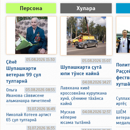
Персона
Хулара
05.08.2026 15:30
05.08.2026 15:07
Ҫӗнӗ
Полит
Шупашкарта ҫутӑ
Шупашкарти
Раҫҫе
юпи тӳнсе кайнӑ
ветеран 99 ҫул
феств
тултарнӑ
04.08.2026 14:27
хутшӑ
Лавккана кивӗ
Ольга
03.08.2026 08:55
кроссовкӑна курупкана
Иванова сӑввисене
Суллах
хунӑ, ҫӗннине тӑхӑнса
альманахра пичетленӗ
иртӗҫ
кайнӑ
31.07.2026 16:49
ШӖМ
Мускав
04.08.2026 12:37
Николай Котеев артист
кӗперне
ветера
65 ҫул тултарнӑ
юсама тытӑннӑ
медаль
31.07.2026 16:35