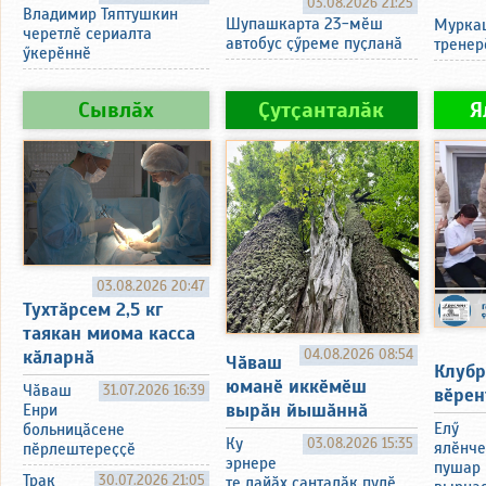
03.08.2026 21:25
Владимир Тяптушкин
Шупашкарта 23-мӗш
Муркаш
черетлӗ сериалта
автобус ҫӳреме пуҫланӑ
тренер
ӳкерӗннӗ
Сывлӑх
Ҫутҫанталӑк
Я
03.08.2026 20:47
Тухтӑрсем 2,5 кг
таякан миома касса
04.08.2026 08:54
кӑларнӑ
Чӑваш
Клубр
юманӗ иккӗмӗш
Чӑваш
31.07.2026 16:39
вӗрен
вырӑн йышӑннӑ
Енри
Елӳ
больницӑсене
Ку
03.08.2026 15:35
ялӗнче
пӗрлештереҫҫӗ
эрнере
пушар 
Трак
30.07.2026 21:05
те лайӑх ҫанталӑк пулӗ