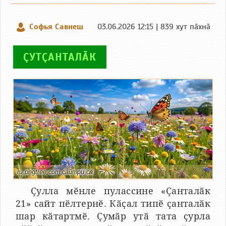
Софья Савнеш
03.06.2026 12:15 | 839 хут пӑхнӑ
ҪУТҪАНТАЛӐК
ru.pngtree.com сайтри сӑн
Ҫулла мӗнле пулассине «Ҫанталӑк
21» сайт пӗлтернӗ. Кӑҫал типӗ ҫанталӑк
шар кӑтартмӗ. Ҫумӑр утӑ тата ҫурла