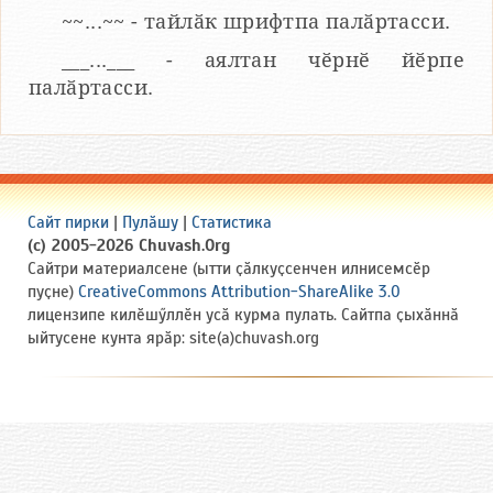
~~...~~ - тайлӑк шрифтпа палӑртасси.
___...___ - аялтан чӗрнӗ йӗрпе
палӑртасси.
Сайт пирки
|
Пулӑшу
|
Статистика
(c) 2005-2026 Chuvash.Org
Сайтри материалсене (ытти ҫӑлкуҫсенчен илнисемсӗр
пуҫне)
CreativeCommons Attribution-ShareAlike 3.0
лицензипе килӗшӳллӗн усӑ курма пулать. Сайтпа ҫыхӑннӑ
ыйтусене кунта ярӑр: site(a)chuvash.org