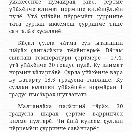
уйӑхӗсенче нумайрах ҫӑвӗ, ҫӗртме
уйӑхӗнче климат нормипе килӗшӳллӗн
пулӗ. Утӑ уйӑхӗн пӗрремӗш ҫурринче
тата ҫурлан иккӗмӗш ҫурринче типӗ
ҫанталӑк хуҫаланӗ.
Кӑҫал ҫулла чӑтма ҫук ытлашши
шӑрӑх ҫанталӑкпа тӗлӗнтермӗ. Вӑтам
сывлӑш температури ҫӗртмере – 17,4,
утӑ уйӑхӗнче 20 градус пулӗ. Ку климат
нормин кӑтартӑвӗ. Ҫурла уйӑхӗнче вара
ку кӑтарту 18,5 градуспа танлашӗ. Ку
ҫуллан юлашки уйӑхӗшӗн нормӑран 1
градус пысӑкрах шутланать.
Малтанлӑха палӑртнӑ тӑрӑх, 30
градуслӑ шӑрӑх ҫӗртме варринчех
килме пултарӗ. Чи ӑшӑ кунсем ҫуллан
пӗрремӗш ҫурринче савӑнтарӗҫ.