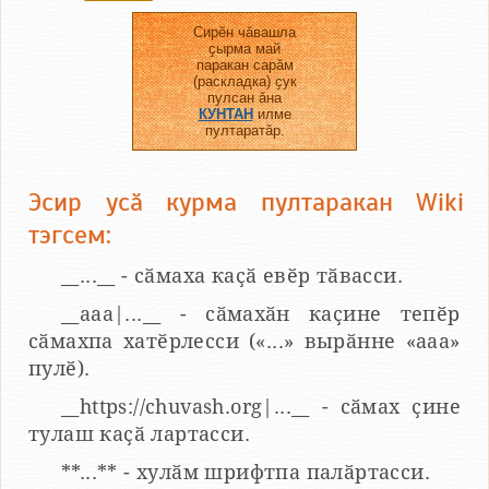
Сирӗн чӑвашла
ҫырма май
паракан сарӑм
(раскладка) ҫук
пулсан ӑна
КУНТАН
илме
пултаратӑр.
Эсир усӑ курма пултаракан Wiki
тэгсем:
__...__ - сӑмаха каҫӑ евӗр тӑвасси.
__aaa|...__ - сӑмахӑн каҫине тепӗр
сӑмахпа хатӗрлесси («...» вырӑнне «ааа»
пулӗ).
__https://chuvash.org|...__ - сӑмах ҫине
тулаш каҫӑ лартасси.
**...** - хулӑм шрифтпа палӑртасси.