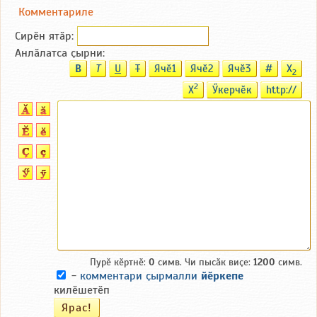
Комментариле
Сирӗн ятӑp:
Анлӑлатса ҫырни:
B
T
U
T
Ячӗ1
Ячӗ2
Ячӗ3
#
X
2
2
X
Ӳкерчӗк
http://
Пурӗ кӗртнӗ:
0
симв. Чи пысӑк виҫе:
1200
симв.
-
комментари ҫырмалли
йӗркепе
килӗшетӗп