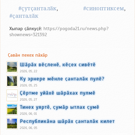
#ҫутҫанталӑк
,
#синоптиксем
,
#ҫанталӑк
Хыпар ҫӑлкуҫӗ:
https://pogoda21.ru/news.php?
shownews=321392
Ҫавӑн пекех пӑхӑр
Шӑрӑх вӗҫленӗ, кӗҫех сивӗтӗ
2026, 05, 22
Ку эрнере мӗнле ҫанталӑк пулӗ?
2026, 05, 25
Ҫӗртме уйӑхӗ шӑрӑхах пулмӗ
2026, 05, 27
Тинех уяртӗ, ҫумӑр ытлах ҫумӗ
2026, 06, 01
Республикӑна шӑрӑх ҫанталӑк килет
2026, 06, 05