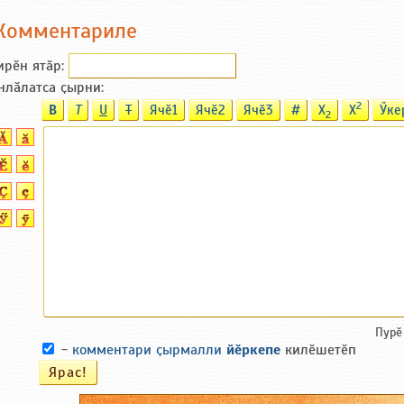
Комментариле
ирӗн ятӑp:
нлӑлатса ҫырни:
2
B
T
U
T
Ячӗ1
Ячӗ2
Ячӗ3
#
X
X
Ӳке
2
Пурӗ
-
комментари ҫырмалли
йӗркепе
килӗшетӗп