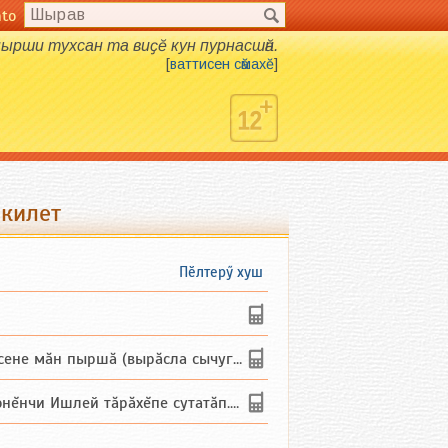
nto
н пырши тухсан та виҫӗ кун пурнасшӑн.
[
ваттисен сӑмахӗ
]
 килет
Пӗлтерӳ хуш
не мăн пыршă (вырăсла сычуг) ...
и Ишлей тăрăхĕпе сутатăп. Ха...