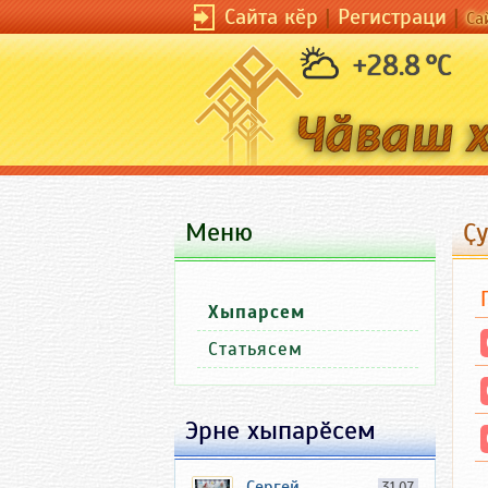
Сайта кӗр
|
Регистраци
|
Са
+28.8 °C
Меню
Ҫ
Хыпарсем
Статьясем
Эрне хыпарӗсем
Сергей