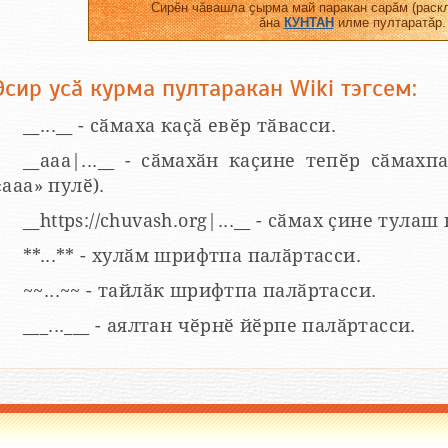
Сирӗн чӑвашла ҫырма май паракан сарӑм (раскл
ӑна
КУНТАН
илме пултаратӑр.
Эсир усӑ курма пултаракан Wiki тэгсем:
__...__ - сӑмаха каҫӑ евӗр тӑвасси.
__aaa|...__ - сӑмахӑн каҫине тепӗр сӑмахпа
«ааа» пулӗ).
__https://chuvash.org|...__ - сӑмах ҫине тулаш
**...** - хулӑм шрифтпа палӑртасси.
~~...~~ - тайлӑк шрифтпа палӑртасси.
___...___ - аялтан чӗрнӗ йӗрпе палӑртасси.