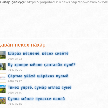
Хыпар ҫӑлкуҫӗ:
https://pogoda21.ru/news.php?shownews=32150
Ҫавӑн пекех пӑхӑр
Шӑрӑх вӗҫленӗ, кӗҫех сивӗтӗ
2026, 05, 22
Ку эрнере мӗнле ҫанталӑк пулӗ?
2026, 05, 25
Ҫӗртме уйӑхӗ шӑрӑхах пулмӗ
2026, 05, 27
Тинех уяртӗ, ҫумӑр ытлах ҫумӗ
2026, 06, 01
Ҫулла мӗнле пуласси паллӑ
2026, 06, 03