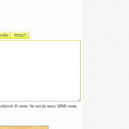
рчӗк
http://
 кӗртнӗ:
0
симв. Чи пысӑк виҫе:
1200
симв.