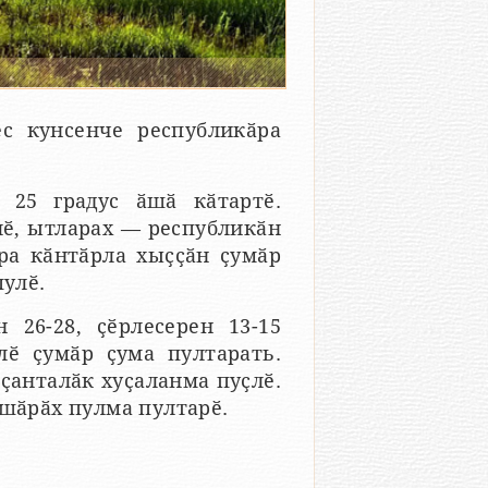
ес кунсенче республикӑра
 25 градус ӑшӑ кӑтартӗ.
ӗ, ытларах — республикӑн
ра кӑнтӑрла хыҫҫӑн ҫумӑр
пулӗ.
 26-28, ҫӗрлесерен 13-15
лӗ ҫумӑр ҫума пултарать.
ҫанталӑк хуҫаланма пуҫлӗ.
 шӑрӑх пулма пултарӗ.