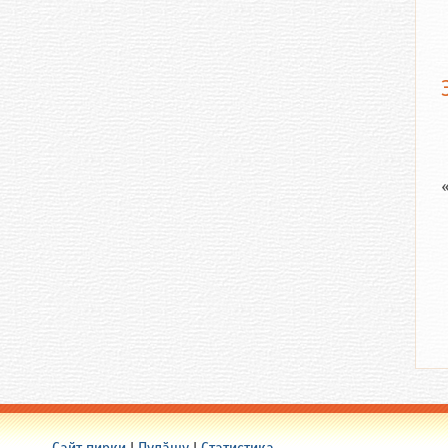
Сайт пирки
|
Пулӑшу
|
Статистика