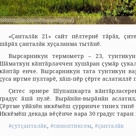
bolshiekaybitci.bezformata.com сайтри сӑн
«Ҫанталӑк 21» сайт пӗлтернӗ тӑрӑх, ҫит
шӑрӑх ҫанталӑк хуҫаланма тытӑнӗ.
Вырсарникун термометр – 23, тунтикун
Шӑматкун кӑнтӑрлаччен хушӑран ҫумӑр ҫукал
кӑнтӑр енче. Вырсарникун тата тунтикун ва
ҫуса иртме пултарӗ, хӑш-пӗр ҫӗрте аслатиллӗ 
Ҫитес эрнере Шупашкарта кӑнтӑрласерен
градус ӑшӑ пулӗ. Вырӑнӑн-вырӑнӑн аслатил
Ҫӗртме уйӑхӗн иккӗмӗш ҫурринче тинех типӗ 
Иккӗмӗш декада вӗҫӗнче вара 30 градус таран
#ҫутҫанталӑк
,
#синоптиксем
,
#ҫанталӑк