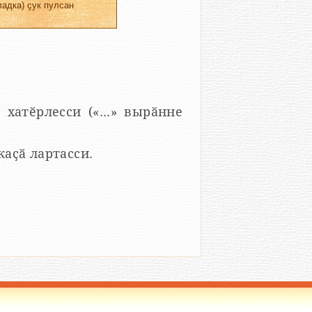
адка) ҫук пулсан
 хатӗрлесси («...» вырӑнне
 каҫӑ лартасси.