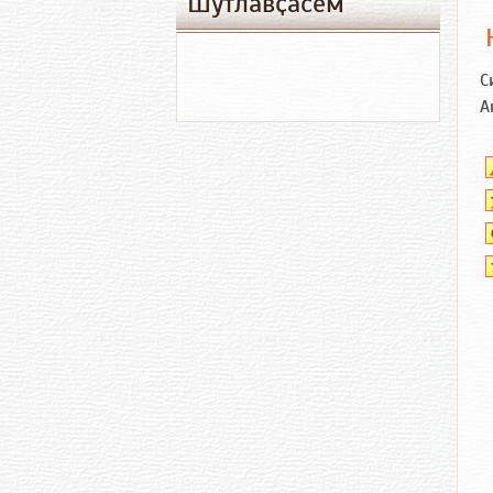
Шутлавҫӑсем
С
А