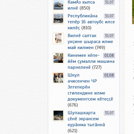
КамАз хыпса
31.07
илнӗ
(850)
Республикӑна
31.07
тепӗр 16 автоубс илсе
килӗҫ
(810)
Вилнӗ салтак
31.07
укҫине шыраса илме
май килмен
(749)
Кинемее кӗпе-
01.08
йӗм ҫумалли машина
парнеленӗ
(727)
Шкул
01.08
ачисенчен ЧР
Элтеперӗн
стипендине илме
документсем кӗтеҫҫӗ
(676)
Шупашкарта
31.07
ҫӗнӗ экрансем
курӑнма тытӑннӑ
(621)