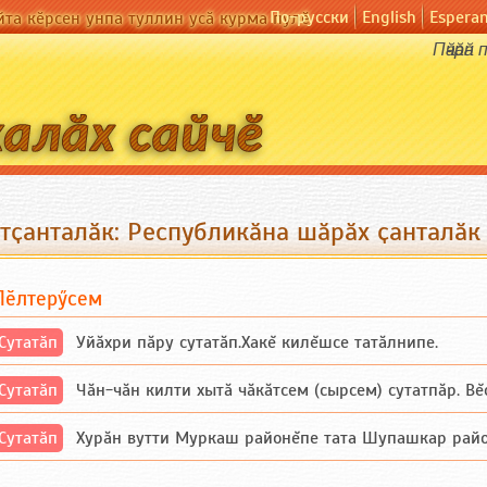
По-русски
English
Espera
йта кӗрсен унпа туллин усӑ курма пулӗ
Пӑчӑрӑ
утҫанталӑк: Республикӑна шӑрӑх ҫанталӑк
Пӗлтерӳсем
Сутатӑп
Уйăхри пăру сутатăп.Хакĕ килĕшсе татăлнипе.
Сутатӑп
Чăн-чăн килти хытă чăкăтсем (сырсем) сутатпăр. Вĕсе
Сутатӑп
Хурăн вутти Муркаш районĕпе тата Шупашкар районĕнч