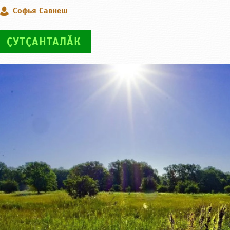
Софья Савнеш
ҪУТҪАНТАЛӐК