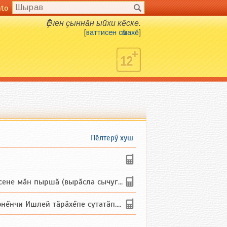
nto
Ӗҫчен ҫыннӑн ыйхи кӗске.
[
ваттисен сӑмахӗ
]
Пӗлтерӳ хуш
не мăн пыршă (вырăсла сычуг) ...
и Ишлей тăрăхĕпе сутатăп. Ха...