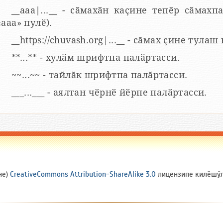
__aaa|...__ - сӑмахӑн каҫине тепӗр сӑмахпа
«ааа» пулӗ).
__https://chuvash.org|...__ - сӑмах ҫине тулаш
**...** - хулӑм шрифтпа палӑртасси.
~~...~~ - тайлӑк шрифтпа палӑртасси.
___...___ - аялтан чӗрнӗ йӗрпе палӑртасси.
не)
CreativeCommons Attribution-ShareAlike 3.0
лицензипе килӗшӳлл