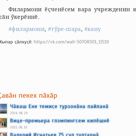
Филармони ӗҫченӗсем вара учрежденин я
сӑн ӳкерӗннӗ.
#филармони
,
#тӳре-шара
,
#кану
Хыпар ҫӑлкуҫӗ:
https://vk.com/wall-50708301_11519
Ҫавӑн пекех пӑхӑр
Чӑваш Ене темиҫе турзонӑна пайланӑ
2024, 08, 29
Вице-премьера глэмпингсем килӗшнӗ
2025, 06, 10
Валерий Игнатьев 75 ҫул тултарнӑ