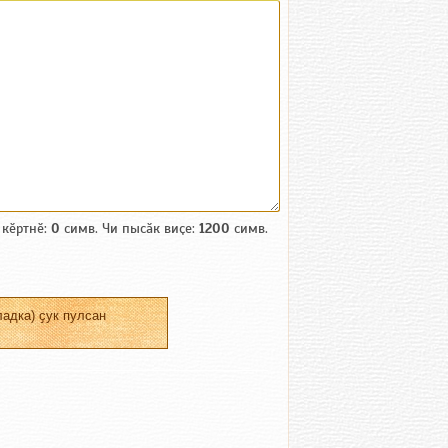
 кӗртнӗ:
0
симв. Чи пысӑк виҫе:
1200
симв.
адка) ҫук пулсан