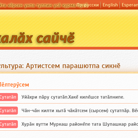
По-русски
English
Espera
йта кӗрсен унпа туллин усӑ курма пулӗ
ультура: Артистсем парашютпа сикнӗ
Пӗлтерӳсем
Сутатӑп
Уйăхри пăру сутатăп.Хакĕ килĕшсе татăлнипе.
Сутатӑп
Чăн-чăн килти хытă чăкăтсем (сырсем) сутатпăр. Вĕсе
Сутатӑп
Хурăн вутти Муркаш районĕпе тата Шупашкар районĕнч