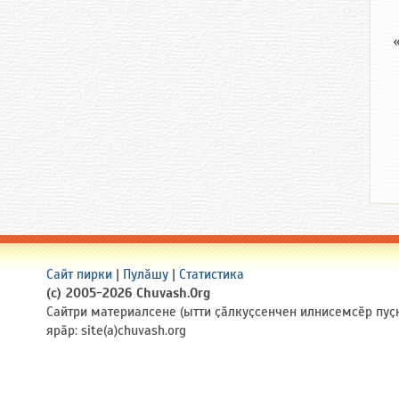
Сайт пирки
|
Пулӑшу
|
Статистика
(c) 2005-2026 Chuvash.Org
Сайтри материалсене (ытти ҫӑлкуҫсенчен илнисемсӗр пуҫ
ярӑр: site(a)chuvash.org