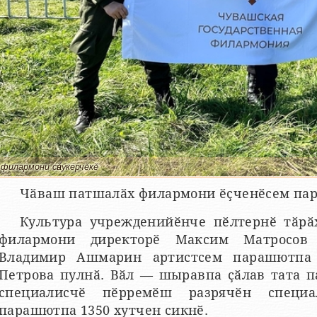
филармони сӑнӳкерчӗкӗ
Чӑваш патшалӑх филармони ӗҫченӗсем па
Культура учрежденийӗнче пӗлтернӗ тӑрӑ
филармони директорӗ Максим Матросов
Владимир Ашмарин артистсем парашютпа 
Петрова пулнӑ. Вӑл — шыравпа ҫӑлав тата 
специалисчӗ пӗрремӗш разрячӗн специа
парашютпа 1350 хутчен сикнӗ.