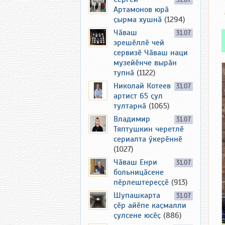
31.07
Артамонов юрӑ
ҫырма хушнӑ
(1294)
Чӑваш
31.07
эрешӗллӗ чей
сервизӗ Чӑваш наци
музейӗнче вырӑн
тупнӑ
(1122)
Николай Котеев
31.07
артист 65 ҫул
тултарнӑ
(1065)
Владимир
31.07
Тяптушкин черетлӗ
сериалта ӳкерӗннӗ
(1027)
Чӑваш Енри
31.07
больницӑсене
пӗрлештереҫҫӗ
(913)
Шупашкарта
31.07
ҫӗр айӗпе каҫмалли
ҫулсене юсӗҫ
(886)