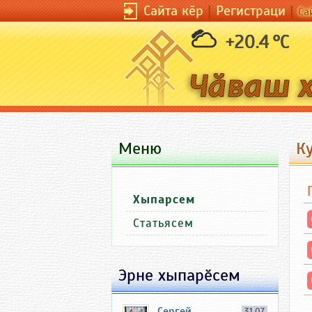
Сайта кӗр
|
Регистраци
|
Са
+20.4 °C
Меню
К
Хыпарсем
Статьясем
Эрне хыпарӗсем
Сергей