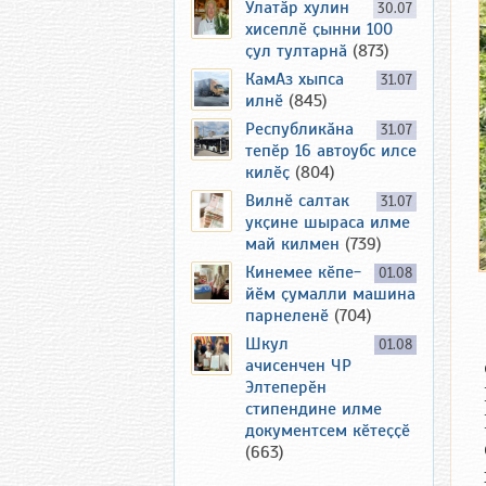
Улатӑр хулин
30.07
хисеплӗ ҫынни 100
ҫул тултарнӑ
(873)
КамАз хыпса
31.07
илнӗ
(845)
Республикӑна
31.07
тепӗр 16 автоубс илсе
килӗҫ
(804)
Вилнӗ салтак
31.07
укҫине шыраса илме
май килмен
(739)
Кинемее кӗпе-
01.08
йӗм ҫумалли машина
парнеленӗ
(704)
Шкул
01.08
ачисенчен ЧР
Элтеперӗн
стипендине илме
документсем кӗтеҫҫӗ
(663)