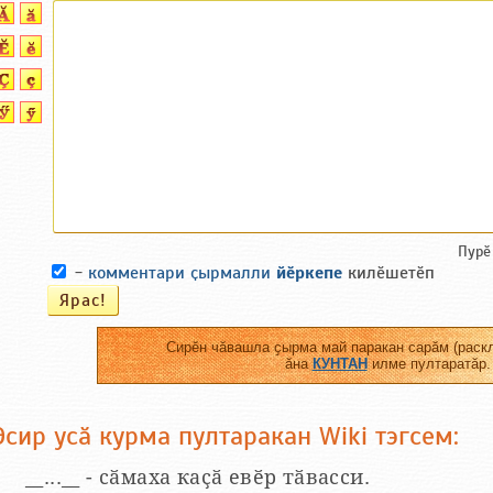
Пурӗ
-
комментари ҫырмалли
йӗркепе
килӗшетӗп
Сирӗн чӑвашла ҫырма май паракан сарӑм (раскл
ӑна
КУНТАН
илме пултаратӑр.
Эсир усӑ курма пултаракан Wiki тэгсем:
__...__ - сӑмаха каҫӑ евӗр тӑвасси.