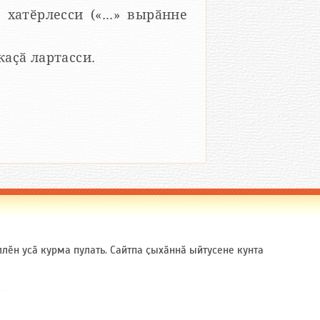
 хатӗрлесси («...» вырӑнне
 каҫӑ лартасси.
ӗн усӑ курма пулать. Сайтпа ҫыхӑннӑ ыйтусене кунта