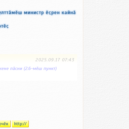
улттӑмӗш министр ӗҫрен кайнӑ
ртӗҫ
2025.09.17 07:43
ене пӑсни (2.6-мӗш пункт)
рчӗк
http://