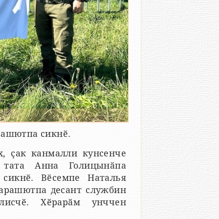
рашютпа сикнӗ.
х, ҫак канмалли кунсенче
 тата Анна Голицынӑпа
сикнӗ. Вӗсемпе Наталья
парашютпа десант службин
лисчӗ. Хӗрарӑм унччен