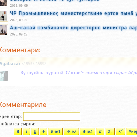
2025, 09, 09
ЧР Промышленноҫ министерствине ертсе пынӑ 
2025, 09, 15
Аш-какай комбиначӗн директорне министра ла
2025, 09, 15
Комментари:
Agabazar
// 9537.7.5992
Ку шухӑша хуратнӑ. Сӑлтавӗ:
комментари ҫырас йӗрк
Комментариле
ирӗн ятӑp:
нлӑлатса ҫырни:
2
B
T
U
T
Ячӗ1
Ячӗ2
Ячӗ3
#
X
X
Ӳке
2