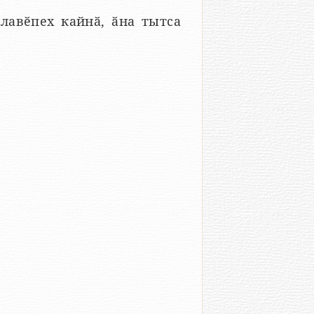
лавӗпех кайнӑ, ӑна тытса