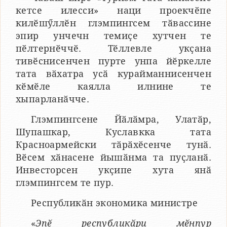
кетсе илесси» наци проекчӗпе
килӗшӳллӗн глэмпингсем тӑвассине
эпир унчечн темиҫе хутчен те
пӗлтернӗччӗ. Тӗллевле укҫана
тивӗснисенчен пурте унпа йӗркелле
тата вӑхатра усӑ курайманнисенчен
кӗмӗле каялла илнине те
хыпарланӑчче.
Глэмпингсене Йӑлӑмра, Улатӑр,
Шупашкар, Куславкка тата
Красноармейски тӑрӑхӗсенче тунӑ.
Вӗсем хӑнасене йышӑнма та пуҫланӑ.
Инвесторсен укҫипе хута янӑ
глэмпингсем те пур.
Республикӑн экономика министре
«
Эпӗ республикӑри мӗнпур