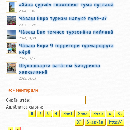
«Хӑна ҫурчӗ» глэмплинг тума пуҫланӑ
2024, 07, 07
Чӑваш Енре туризм налукӗ пулӗ-и?
2024, 07, 29
Чӑваш Ене темиҫе турзонӑна пайланӑ
2024, 08, 29
Чӑваш Енри 9 территори турмаршрута
кӗрӗ
2025, 03, 19
Шупашкарти ватӑсем Бичуринпа
хавхаланнӑ
2025, 06, 03
Комментариле
Сирӗн ятӑp:
Анлӑлатса ҫырни:
B
T
U
T
Ячӗ1
Ячӗ2
Ячӗ3
#
X
2
2
X
Ӳкерчӗк
http://