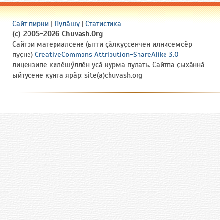
Сайт пирки
|
Пулӑшу
|
Статистика
(c) 2005-2026 Chuvash.Org
Сайтри материалсене (ытти ҫӑлкуҫсенчен илнисемсӗр
пуҫне)
CreativeCommons Attribution-ShareAlike 3.0
лицензипе килӗшӳллӗн усӑ курма пулать. Сайтпа ҫыхӑннӑ
ыйтусене кунта ярӑр: site(a)chuvash.org