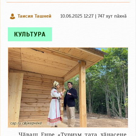
Таисия Ташней
10.06.2025 12:27 | 747 хут пӑхнӑ
КУЛЬТУРА
cap.ru сӑнӳкерчӗкӗ
Чӑваш Енре «Туризм тата хӑнасене