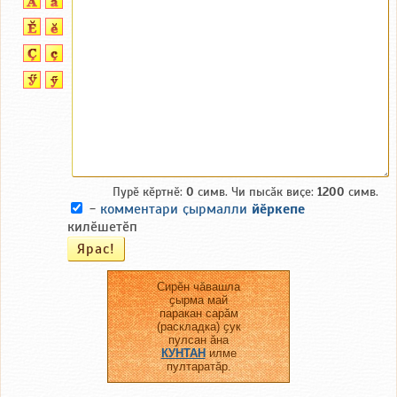
Пурӗ кӗртнӗ:
0
симв. Чи пысӑк виҫе:
1200
симв.
-
комментари ҫырмалли
йӗркепе
килӗшетӗп
Сирӗн чӑвашла
ҫырма май
паракан сарӑм
(раскладка) ҫук
пулсан ӑна
КУНТАН
илме
пултаратӑр.