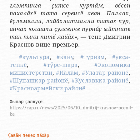
глэмпинга ҫитсе куртӑм, вӗсен
пахалӑхӗ тата сервисӗ аван. Паллах,
ӗҫлемелли, лайӑхлатмалли татах пур,
анчах юлашки ҫулсенче пурнӑҫ ыйтнипе
тан пыни питӗ лайӑх
», — тенӗ Дмитрий
Краснов вице-премьер.
#культура
,
#кану
,
#туризм
,
#укҫа-
тенкӗ
,
#тӳре-шара
,
#Экономика
министерстви
,
#Йӑлӑм
,
#Улатӑр районӗ
,
#Шупашкар районӗ
,
#Куславкка районӗ
,
#Красноармейски районӗ
Хыпар ҫӑлкуҫӗ:
https://cap.ru/news/2025/06/10...dmitrij-krasnov-ocenil-
ka
Ҫавӑн пекех пӑхӑр