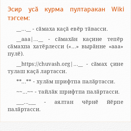
Эсир усӑ курма пултаракан Wiki
тэгсем:
__...__ - сӑмаха каҫӑ евӗр тӑвасси.
__aaa|...__ - сӑмахӑн каҫине тепӗр
сӑмахпа хатӗрлесси («...» вырӑнне «ааа»
пулӗ).
__https://chuvash.org|...__ - сӑмах ҫине
тулаш каҫӑ лартасси.
**...** - хулӑм шрифтпа палӑртасси.
~~...~~ - тайлӑк шрифтпа палӑртасси.
___...___ - аялтан чӗрнӗ йӗрпе
палӑртасси.