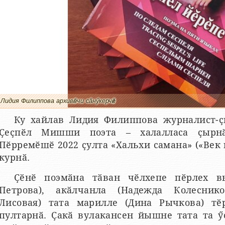
Лидия Филиппова архивӗнчи сӑнӳкерчӗк
Ку хайлав Лидия Филиппова журналист-ҫ
Ҫеҫпӗл Мишши поэта – халалласа ҫырн
Пӗрремӗшӗ 2022 ҫулта «Хальхи самана» («Век
курнӑ.
Ҫӗнӗ поэмӑна тӑван чӗлхепе пӗрлех в
Петрова), акӑлчанла (Надежда Колеснико
Лисовая) тата марилле (Дина Рычкова) тӗ
пултарнӑ. Ҫакӑ вулакансен йышне тата та ӳ