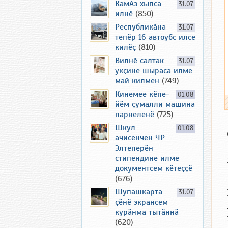
КамАз хыпса
31.07
илнӗ
(850)
Республикӑна
31.07
тепӗр 16 автоубс илсе
килӗҫ
(810)
Вилнӗ салтак
31.07
укҫине шыраса илме
май килмен
(749)
Кинемее кӗпе-
01.08
йӗм ҫумалли машина
парнеленӗ
(725)
Шкул
01.08
ачисенчен ЧР
Элтеперӗн
стипендине илме
документсем кӗтеҫҫӗ
(676)
Шупашкарта
31.07
ҫӗнӗ экрансем
курӑнма тытӑннӑ
(620)