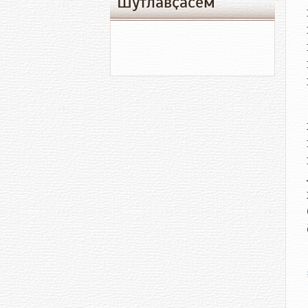
Шутлавҫӑсем