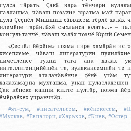
пулса тӑрать. Ҫакӑ вара тӗнчери вулака
паллашма, чӑваш поэзине юратма май парать
пула Ҫеҫпӗл Мишшин сӑввисем тӗрлӗ халӑх ч
илемӗпе тарӑнлӑхӗ сыхланса юлать…» – пал
консультанчӗ, чӑваш халӑх поэчӗ Юрий Семен
«Ҫеҫпӗл йӗрӗпе» поэма пире хамӑрӑн исто
хисеплеме, чӑваш литературин пуянлӑхне
пичетленсе тухни тата ӑна халӑх у
интеллигенцийӗшӗн те, вулакансемшӗн те п
литератури аталанӑвӗнче ҫӗнӗ утӑм т
халӑхӑмӑрпа мухтанма, унӑн пуласлӑхӗшӗн 
Ҫак кӗнеке кашни килте пултӑр, поэма йӗр
ӗмӗрлӗхех упранччӑр.
#ят-сум
,
#писательсем
,
#кӗнекесем
,
#Ш
#Мускав
,
#Евпатори
,
#Харьков
,
#Киев
,
#Остер