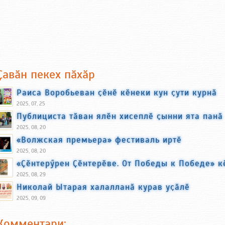
Ҫавӑн пекех пӑхӑр
Раиса Воробьеван ҫӗнӗ кӗнеки кун ҫути курнӑ
2025, 07, 25
Публициста тӑван ялӗн хисеплӗ ҫынни ята панӑ
2025, 08, 20
«Волжская премьера» фестиваль иртӗ
2025, 08, 20
«Ҫӗнтерӳрен Ҫӗнтерӗве. От Победы к Победе» к
2025, 08, 29
Николай Ытарая халалланӑ курав уҫӑлӗ
2025, 09, 09
Комментари: