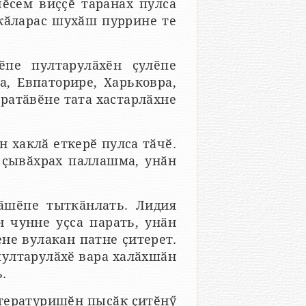
чӗсем виҫҫӗ таранах пулса
 кӑларас шухӑш пуррине те
пе пултарулӑхӗн ҫулӗпе
а, Евпаторире, Харьковра,
ыратӑвӗне тата хастарлӑхне
н хаклӑ еткерӗ пулса тӑчӗ.
ҫывӑхрах паллашма, унӑн
ӑшӗпе тыткӑнлать. Лидия
чунне уҫса парать, унӑн
не вулакан патне ҫитерет.
 пултарулӑхӗ вара халӑхшӑн
.
тературишӗн пысӑк ҫитӗнӳ