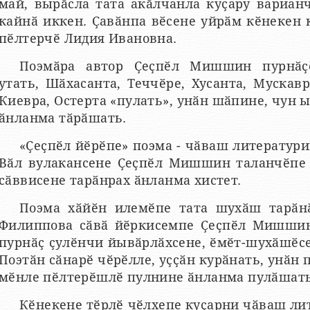
май, вырӑсла тата акӑлчанла куҫару вариан
кайнӑ иккен. Ҫавӑнпа вӗсене уйрӑм кӗнекен
пӗлтерчӗ Лидия Ивановна.
Поэмӑра автор Ҫеҫпӗл Мишшин пурнӑҫӗ
утать, Шӑхасанта, Теччӗре, Хусанта, Мускавр
Киевра, Остерта «пулать», унӑн шӑпине, чун 
ӑнланма тӑрӑшать.
«Ҫеҫпӗл йӗрӗпе» поэма - чӑваш литератури
Вӑл вулакансене Ҫеҫпӗл Мишшин таланчӗпе 
сӑввисене тарӑнрах ӑнланма хистет.
Поэма хӑйӗн илемӗпе тата шухӑш тарӑн
Филиппова сӑвӑ йӗркисемпе Ҫеҫпӗл Мишшин 
пурнӑҫ ҫулӗнчи йывӑрлӑхсене, ӗмӗт-шухӑшӗсе
Поэтӑн сӑнарӗ чӗрӗлле, уҫҫӑн курӑнать, унӑн
мӗнле пӗлтерӗшлӗ пулнине ӑнланма пулӑшать
Кӗнекене тӗрлӗ чӗлхепе куҫарни чӑваш ли