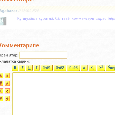
Agabazar
// 6396.2.8395
Ку шухӑша хуратнӑ. Сӑлтавӗ:
комментари ҫырас йӗрк
Комментариле
ирӗн ятӑp:
нлӑлатса ҫырни:
2
B
T
U
T
Ячӗ1
Ячӗ2
Ячӗ3
#
X
X
Ӳке
2