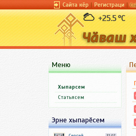
Сайта кӗр
|
Регистраци
|
Са
+25.5 °C
Меню
Пе
Хыпарсем
Статьясем
Эрне хыпарӗсем
Сергей