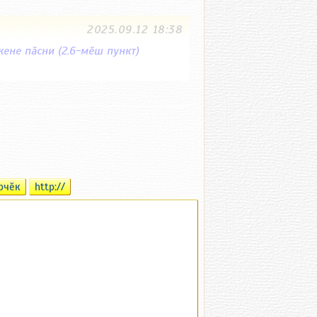
2025.09.12 18:38
ене пӑсни (2.6-мӗш пункт)
рчӗк
http://