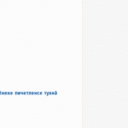
ӗнеке пичетленсе тухнӑ