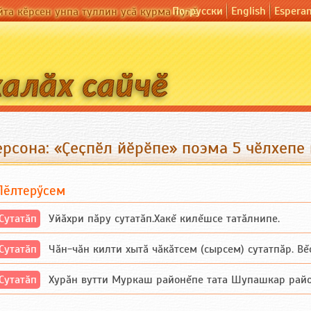
По-русски
English
Espera
йта кӗрсен унпа туллин усӑ курма пулӗ
рсона: «Ҫеҫпӗл йӗрӗпе» поэма 5 чӗлхепе 
Пӗлтерӳсем
Сутатӑп
Уйăхри пăру сутатăп.Хакĕ килĕшсе татăлнипе.
Сутатӑп
Чăн-чăн килти хытă чăкăтсем (сырсем) сутатпăр. Вĕсе
Сутатӑп
Хурăн вутти Муркаш районĕпе тата Шупашкар районĕнч