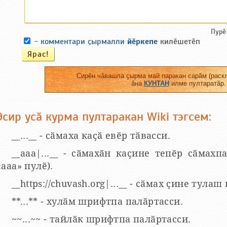
Пурӗ
-
комментари ҫырмалли
йӗркепе
килӗшетӗп
Сирӗн чӑвашла ҫырма май паракан сарӑм (раскл
ӑна
КУНТАН
илме пултаратӑр.
Эсир усӑ курма пултаракан Wiki тэгсем:
__...__ - сӑмаха каҫӑ евӗр тӑвасси.
__aaa|...__ - сӑмахӑн каҫине тепӗр сӑмахпа
«ааа» пулӗ).
__https://chuvash.org|...__ - сӑмах ҫине тулаш
**...** - хулӑм шрифтпа палӑртасси.
~~...~~ - тайлӑк шрифтпа палӑртасси.