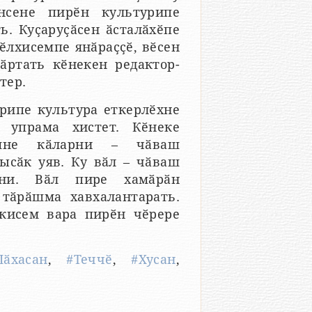
нсене пирӗн культурипе
. Куҫаруҫӑсен ӑсталӑхӗпе
ӗлхисемпе янӑраҫҫӗ, вӗсен
ӑртать кӗнекен редактор-
тер.
рипе культура еткерлӗхне
 упрама хистет. Кӗнеке
мне кӑларни – чӑваш
ысӑк уяв. Ку вӑл – чӑваш
уни. Вӑл пире хамӑрӑн
тӑрӑшма хавхалантарать.
кисем вара пирӗн чӗрере
ӑхасан
,
#Теччӗ
,
#Хусан
,