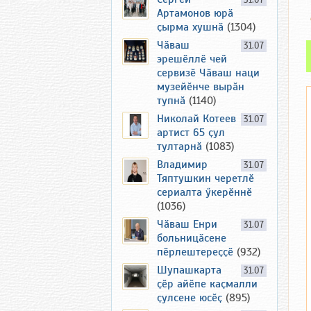
31.07
Артамонов юрӑ
ҫырма хушнӑ
(1304)
Чӑваш
31.07
эрешӗллӗ чей
сервизӗ Чӑваш наци
музейӗнче вырӑн
тупнӑ
(1140)
Николай Котеев
31.07
артист 65 ҫул
тултарнӑ
(1083)
Владимир
31.07
Тяптушкин черетлӗ
сериалта ӳкерӗннӗ
(1036)
Чӑваш Енри
31.07
больницӑсене
пӗрлештереҫҫӗ
(932)
Шупашкарта
31.07
ҫӗр айӗпе каҫмалли
ҫулсене юсӗҫ
(895)