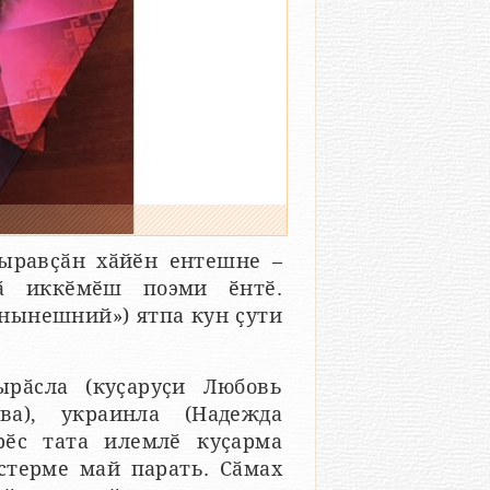
ыравҫӑн хӑйӗн ентешне –
ӑ иккӗмӗш поэми ӗнтӗ.
 нынешний») ятпа кун ҫути
ырӑсла (куҫаруҫи Любовь
ва), украинла (Надежда
рӗс тата илемлӗ куҫарма
стерме май парать. Сӑмах