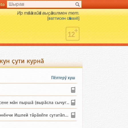
nto
Ир тӑнӑ кайӑк выҫӑ вилмен тет.
[
ваттисен сӑмахӗ
]
кун ҫути курнӑ
Пӗлтерӳ хуш
не мăн пыршă (вырăсла сычуг) ...
и Ишлей тăрăхĕпе сутатăп. Ха...