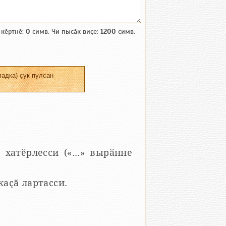
 кӗртнӗ:
0
симв. Чи пысӑк виҫе:
1200
симв.
адка) ҫук пулсан
 хатӗрлесси («...» вырӑнне
 каҫӑ лартасси.