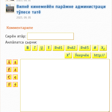
2025, 09, 01
Вилнӗ кинемейӗн парӑмне администраци
тӳлесе татӗ
2025, 09, 05
Комментариле
Сирӗн ятӑp:
Анлӑлатса ҫырни:
B
T
U
T
Ячӗ1
Ячӗ2
Ячӗ3
#
X
2
2
X
Ӳкерчӗк
http://