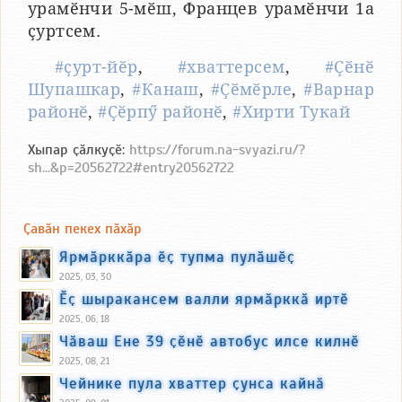
урамӗнчи 5-мӗш, Францев урамӗнчи 1а
ҫуртсем.
#ҫурт-йӗр
,
#хваттерсем
,
#Ҫӗнӗ
Шупашкар
,
#Канаш
,
#Ҫӗмӗрле
,
#Варнар
районӗ
,
#Ҫӗрпӳ районӗ
,
#Хирти Тукай
Хыпар ҫӑлкуҫӗ:
https://forum.na-svyazi.ru/?
sh...&p=20562722#entry20562722
Ҫавӑн пекех пӑхӑр
Ярмӑрккӑра ӗҫ тупма пулӑшӗҫ
2025, 03, 30
Ӗҫ шыракансем валли ярмӑрккӑ иртӗ
2025, 06, 18
Чӑваш Ене 39 ҫӗнӗ автобус илсе килнӗ
2025, 08, 21
Чейнике пула хваттер ҫунса кайнӑ