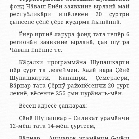
фонд Чӑваш Енӗн заявкине ырланӑ май
республикӑри ишӗлекен 20 ҫуртри
ҫынсене ҫӗнӗ ҫӗре куҫарма йышӑннӑ.
Ӗнер иртнӗ ларура фонд тата тепӗр 6
регионӑн заявкине ырланӑ, ҫав шутра
Чӑваш Енӗнне те.
Кӑҫалхи программӑна Шупашкарти
пӗр ҫурт та лекеймен. Халӗ вара Ҫӗнӗ
Шупашкарти, Канашри, Ҫӗмӗрлери,
Вӑрнар тата Ҫӗрпӳ районӗсенчи 20 ҫурт
лекнӗ, вӗсенче 256 ҫын пурӑнать-мӗн.
Вӗсен адресӗ ҫапларах:
Ҫӗнӗ Шупашкар – Силикат урамӗнчи
12-мӗш тата 14-мӗш ҫуртсем;
Вӑрнар – Ашмаров урамӗнчи 6-мӗш