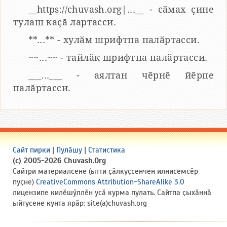
__https://chuvash.org|...__ - сӑмах ҫине
тулаш каҫӑ лартасси.
**...** - хулӑм шрифтпа палӑртасси.
~~...~~ - тайлӑк шрифтпа палӑртасси.
___...___ - аялтан чӗрнӗ йӗрпе
палӑртасси.
Сайт пирки
|
Пулӑшу
|
Статистика
(c) 2005-2026 Chuvash.Org
Сайтри материалсене (ытти ҫӑлкуҫсенчен илнисемсӗр
пуҫне)
CreativeCommons Attribution-ShareAlike 3.0
лицензипе килӗшӳллӗн усӑ курма пулать. Сайтпа ҫыхӑннӑ
ыйтусене кунта ярӑр: site(a)chuvash.org