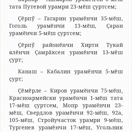
тата Путевой урамри 23-мӗш ҫуртсем;
Ҫӗрпӳ – Гагарин урамӗнчи 35-мӗш,
Гоголь урамӗнчи 13-мӗш, Ҫаран
урамӗнчи 5-мӗш ҫуртсем;
Ҫӗрпӳ районӗнчи Хирти Тукай
ялӗнчи Ҫамрӑксен урамӗнчи 13-мӗш
ҫурт;
Канаш – Кабалин урамӗнчи 5-мӗш
ҫурт;
Ҫӗмӗрле – Киров урамӗнчи 75-мӗш,
Красноармейски урамӗнчи 1-мӗш тата
17-мӗш ҫуртсем, Мопр урамӗнчи 23-
мӗш, Свердлов урамӗнчи 92-мӗш, 92а,
105-мӗш, Стройучасток урамри 9-мӗш,
Тургенев урамӗнчи 17-мӗш, Угольник