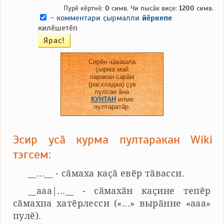
Пурӗ кӗртнӗ:
0
симв. Чи пысӑк виҫе:
1200
симв.
-
комментари ҫырмалли
йӗркепе
килӗшетӗп
Сирӗн чӑвашла
ҫырма май
паракан сарӑм
(раскладка) ҫук
пулсан ӑна
КУНТАН
илме
пултаратӑр.
Эсир усӑ курма пултаракан Wiki
тэгсем:
__...__ - сӑмаха каҫӑ евӗр тӑвасси.
__aaa|...__ - сӑмахӑн каҫине тепӗр
сӑмахпа хатӗрлесси («...» вырӑнне «ааа»
пулӗ).