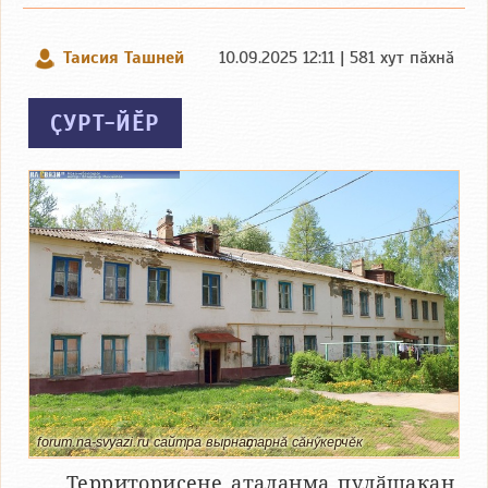
Таисия Ташней
10.09.2025 12:11 | 581 хут пӑхнӑ
ҪУРТ-ЙӖР
forum.na-svyazi.ru сайтра вырнаҫтарнӑ сӑнӳкерчӗк
Территорисене аталанма пулӑшакан