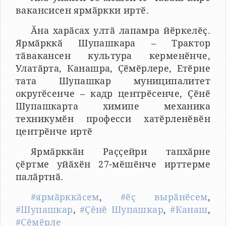
вакансисен ярмӑркки иртӗ.
Ӑна харӑсах ултӑ лапамра йӗркелӗҫ.
Ярмӑрккӑ Шупашкара – Трактор
тӑвакансен культура керменӗнче,
Улатӑрта, Канашра, Ҫӗмӗрлере, Етӗрне
тата Шупашкар муниципалитет
округӗсенче – кадр центрӗсенче, Ҫӗнӗ
Шупашкарта химипе механика
техникумӗн професси хатӗрленӗвӗн
центрӗнче иртӗ
Ярмӑрккӑн Раҫҫейри тапхӑрне
ҫӗртме уйӑхӗн 27-мӗшӗнче ирттерме
палӑртнӑ.
#ярмӑрккӑсем
,
#ӗҫ вырӑнӗсем
,
#Шупашкар
,
#Ҫӗнӗ Шупашкар
,
#Канаш
,
#Ҫӗмӗрле