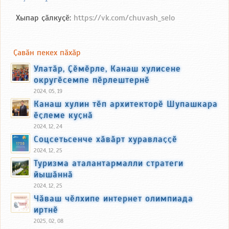
Хыпар ҫӑлкуҫӗ:
https://vk.com/chuvash_selo
Ҫавӑн пекех пӑхӑр
Улатӑр, Ҫӗмӗрле, Канаш хулисене
округӗсемпе пӗрлештернӗ
2024, 05, 19
Канаш хулин тӗп архитекторӗ Шупашкара
ӗҫлеме куҫнӑ
2024, 12, 24
Соцсетьсенче хӑвӑрт хуравлаҫҫӗ
2024, 12, 25
Туризма аталантармалли стратеги
йышӑннӑ
2024, 12, 25
Чӑваш чӗлхипе интернет олимпиада
иртнӗ
2025, 02, 08