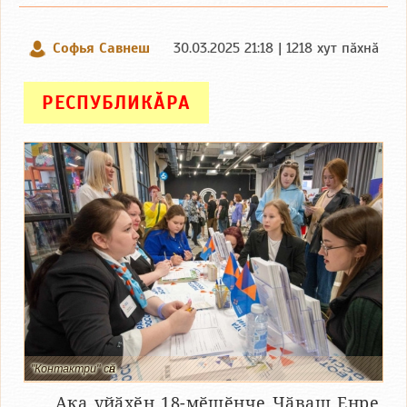
Софья Савнеш
30.03.2025 21:18 | 1218 хут пӑхнӑ
РЕСПУБЛИКӐРА
"Контактри" сӑн
Ака уйӑхӗн 18-мӗшӗнче Чӑваш Енре