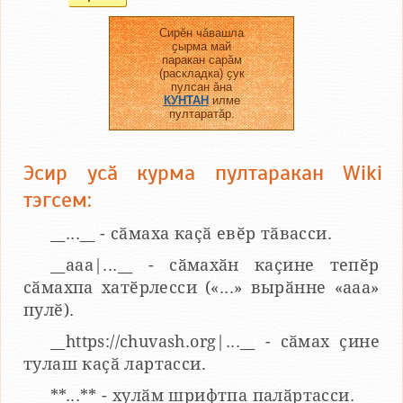
Сирӗн чӑвашла
ҫырма май
паракан сарӑм
(раскладка) ҫук
пулсан ӑна
КУНТАН
илме
пултаратӑр.
Эсир усӑ курма пултаракан Wiki
тэгсем:
__...__ - сӑмаха каҫӑ евӗр тӑвасси.
__aaa|...__ - сӑмахӑн каҫине тепӗр
сӑмахпа хатӗрлесси («...» вырӑнне «ааа»
пулӗ).
__https://chuvash.org|...__ - сӑмах ҫине
тулаш каҫӑ лартасси.
**...** - хулӑм шрифтпа палӑртасси.