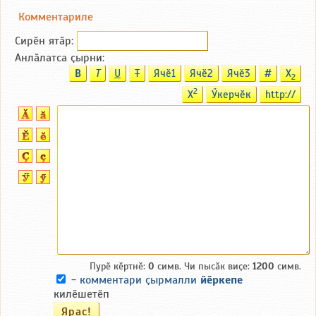
Комментариле
Сирӗн ятӑp:
Анлӑлатса ҫырни:
B
T
U
T
Ячӗ1
Ячӗ2
Ячӗ3
#
X
2
2
X
Ӳкерчӗк
http://
Пурӗ кӗртнӗ:
0
симв. Чи пысӑк виҫе:
1200
симв.
-
комментари ҫырмалли
йӗркепе
килӗшетӗп