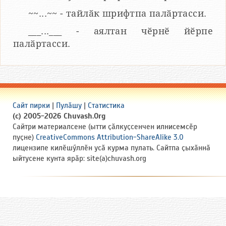
~~...~~ - тайлӑк шрифтпа палӑртасси.
___...___ - аялтан чӗрнӗ йӗрпе
палӑртасси.
Сайт пирки
|
Пулӑшу
|
Статистика
(c) 2005-2026 Chuvash.Org
Сайтри материалсене (ытти ҫӑлкуҫсенчен илнисемсӗр
пуҫне)
CreativeCommons Attribution-ShareAlike 3.0
лицензипе килӗшӳллӗн усӑ курма пулать. Сайтпа ҫыхӑннӑ
ыйтусене кунта ярӑр: site(a)chuvash.org