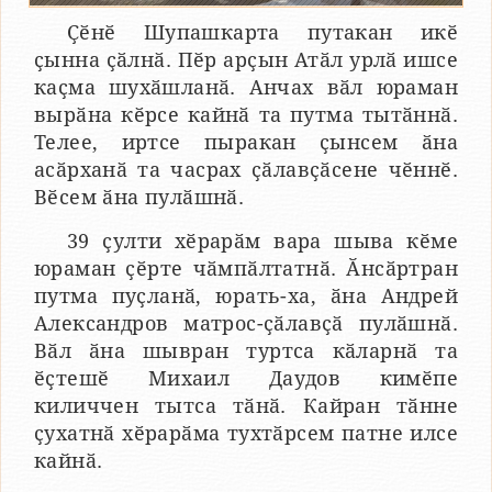
Ҫӗнӗ Шупашкарта путакан икӗ
ҫынна ҫӑлнӑ. Пӗр арҫын Атӑл урлӑ ишсе
каҫма шухӑшланӑ. Анчах вӑл юраман
вырӑна кӗрсе кайнӑ та путма тытӑннӑ.
Телее, иртсе пыракан ҫынсем ӑна
асӑрханӑ та часрах ҫӑлавҫӑсене чӗннӗ.
Вӗсем ӑна пулӑшнӑ.
39 ҫулти хӗрарӑм вара шыва кӗме
юраман ҫӗрте чӑмпӑлтатнӑ. Ӑнсӑртран
путма пуҫланӑ, юрать-ха, ӑна Андрей
Александров матрос-ҫӑлавҫӑ пулӑшнӑ.
Вӑл ӑна шывран туртса кӑларнӑ та
ӗҫтешӗ Михаил Даудов кимӗпе
киличчен тытса тӑнӑ. Кайран тӑнне
ҫухатнӑ хӗрарӑма тухтӑрсем патне илсе
кайнӑ.