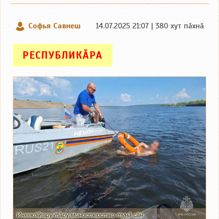
Софья Савнеш
14.07.2025 21:07 | 380 хут пӑхнӑ
РЕСПУБЛИКӐРА
Инкеклӗ лару-тӑру министерстви тунӑ сӑн