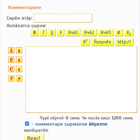
Комментариле
Сирӗн ятӑp:
Анлӑлатса ҫырни:
B
T
U
T
Ячӗ1
Ячӗ2
Ячӗ3
#
X
2
2
X
Ӳкерчӗк
http://
Пурӗ кӗртнӗ:
0
симв. Чи пысӑк виҫе:
1200
симв.
-
комментари ҫырмалли
йӗркепе
килӗшетӗп