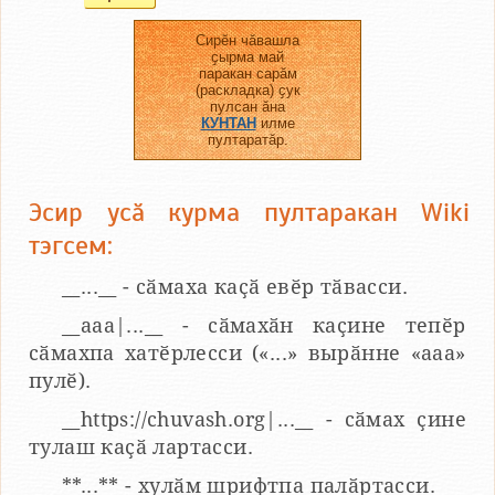
Сирӗн чӑвашла
ҫырма май
паракан сарӑм
(раскладка) ҫук
пулсан ӑна
КУНТАН
илме
пултаратӑр.
Эсир усӑ курма пултаракан Wiki
тэгсем:
__...__ - сӑмаха каҫӑ евӗр тӑвасси.
__aaa|...__ - сӑмахӑн каҫине тепӗр
сӑмахпа хатӗрлесси («...» вырӑнне «ааа»
пулӗ).
__https://chuvash.org|...__ - сӑмах ҫине
тулаш каҫӑ лартасси.
**...** - хулӑм шрифтпа палӑртасси.