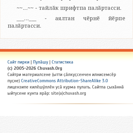
~~...~~ - тайлӑк шрифтпа палӑртасси.
___...___ - аялтан чӗрнӗ йӗрпе
палӑртасси.
Сайт пирки
|
Пулӑшу
|
Статистика
(c) 2005-2026 Chuvash.Org
Сайтри материалсене (ытти ҫӑлкуҫсенчен илнисемсӗр
пуҫне)
CreativeCommons Attribution-ShareAlike 3.0
лицензипе килӗшӳллӗн усӑ курма пулать. Сайтпа ҫыхӑннӑ
ыйтусене кунта ярӑр: site(a)chuvash.org