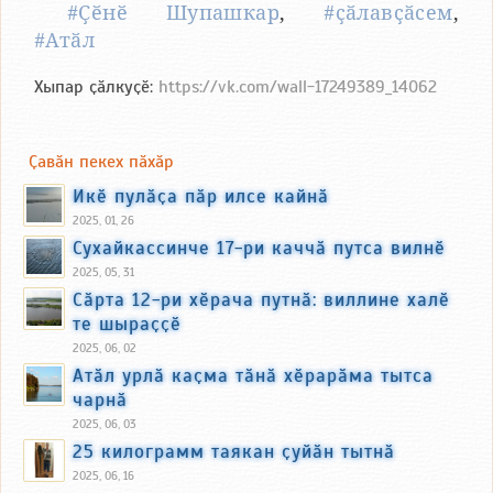
#Ҫӗнӗ Шупашкар
,
#ҫӑлавҫӑсем
,
#Атӑл
Хыпар ҫӑлкуҫӗ:
https://vk.com/wall-17249389_14062
Ҫавӑн пекех пӑхӑр
Икӗ пулӑҫа пӑр илсе кайнӑ
2025, 01, 26
Сухайкассинче 17-ри каччӑ путса вилнӗ
2025, 05, 31
Сӑрта 12-ри хӗрача путнӑ: виллине халӗ
те шыраҫҫӗ
2025, 06, 02
Атӑл урлӑ каҫма тӑнӑ хӗрарӑма тытса
чарнӑ
2025, 06, 03
25 килограмм таякан ҫуйӑн тытнӑ
2025, 06, 16