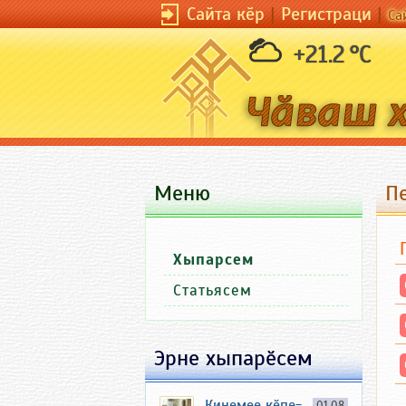
Сайта кӗр
|
Регистраци
|
Са
+21.2 °C
Меню
П
Хыпарсем
Статьясем
Эрне хыпарӗсем
Кинемее кӗпе-