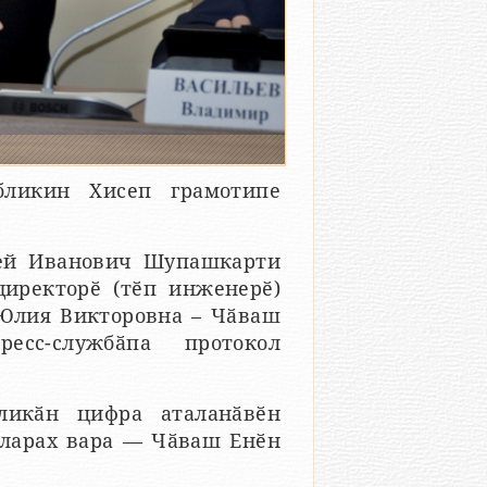
ликин Хисеп грамотипе
гей Иванович Шупашкарти
директорӗ (тӗп инженерӗ)
 Юлия Викторовна – Чӑваш
есс-службӑпа протокол
ликӑн цифра аталанӑвӗн
аларах вара — Чӑваш Енӗн