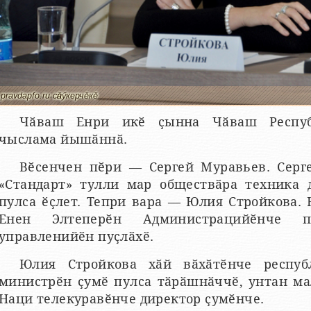
pravdapfo.ru сӑнӳкерчӗкӗ
Чӑваш Енри икӗ ҫынна Чӑваш Респуб
чыслама йышӑннӑ.
Вӗсенчен пӗри — Сергей Муравьев. Сер
«Стандарт» тулли мар обществӑра техника 
пулса ӗҫлет. Тепри вара — Юлия Стройкова.
Енен Элтеперӗн Администрацийӗнче пр
управленийӗн пуҫлӑхӗ.
Юлия Стройкова хӑй вӑхӑтӗнче респуб
министрӗн ҫумӗ пулса тӑрӑшнӑччӗ, унтан м
Наци телекуравӗнче директор ҫумӗнче.