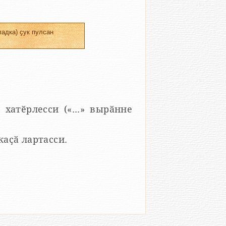
адка) ҫук пулсан
 хатӗрлесси («...» вырӑнне
 каҫӑ лартасси.