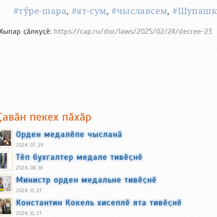
#тӳре-шара
,
#ят-сум
,
#чыславсем
,
#Шупашк
Хыпар ҫӑлкуҫӗ:
https://cap.ru/doc/laws/2025/02/24/decree-23
Ҫавӑн пекех пӑхӑр
Орден медалӗпе чысланӑ
2024, 07, 26
Тӗп бухгалтер медале тивӗҫнӗ
2024, 08, 16
Министр орден медальне тивӗҫнӗ
2024, 11, 27
Константин Кокель хисеплӗ ята тивӗҫнӗ
2024, 11, 27