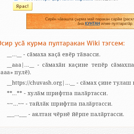
Сирӗн чӑвашла ҫырма май паракан сарӑм (раскл
ӑна
КУНТАН
илме пултаратӑр.
Эсир усӑ курма пултаракан Wiki тэгсем:
__...__ - сӑмаха каҫӑ евӗр тӑвасси.
__aaa|...__ - сӑмахӑн каҫине тепӗр сӑмахпа
«ааа» пулӗ).
__https://chuvash.org|...__ - сӑмах ҫине тулаш
**...** - хулӑм шрифтпа палӑртасси.
~~...~~ - тайлӑк шрифтпа палӑртасси.
___...___ - аялтан чӗрнӗ йӗрпе палӑртасси.