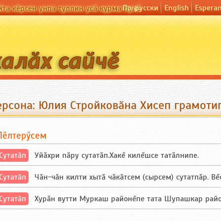
По-русски
English
Espera
йта кӗрсен унпа туллин усӑ курма пулӗ
ерсона: Юлия Стройковӑна Хисеп грамоти
Пӗлтерӳсем
Сутатӑп
Уйăхри пăру сутатăп.Хакĕ килĕшсе татăлнипе.
Сутатӑп
Чăн-чăн килти хытă чăкăтсем (сырсем) сутатпăр. Вĕсе
Сутатӑп
Хурăн вутти Муркаш районĕпе тата Шупашкар районĕнч