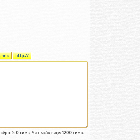
рчӗк
http://
 кӗртнӗ:
0
симв. Чи пысӑк виҫе:
1200
симв.