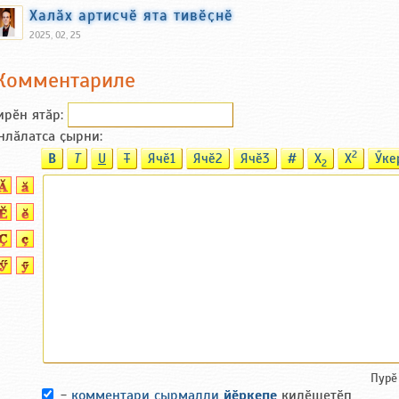
Халӑх артисчӗ ята тивӗҫнӗ
2025, 02, 25
Комментариле
ирӗн ятӑp:
нлӑлатса ҫырни:
2
B
T
U
T
Ячӗ1
Ячӗ2
Ячӗ3
#
X
X
Ӳке
2
Пурӗ
-
комментари ҫырмалли
йӗркепе
килӗшетӗп