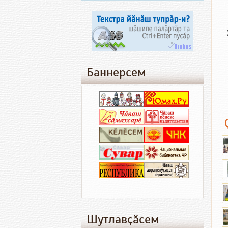
Баннерсем
Шутлавҫӑсем