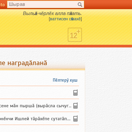
nto
Выльӑх-чӗрлӗх алла пӑхать.
[
ваттисен сӑмахӗ
]
пе наградӑланӑ
Пӗлтерӳ хуш
не мăн пыршă (вырăсла сычуг) ...
и Ишлей тăрăхĕпе сутатăп. Ха...