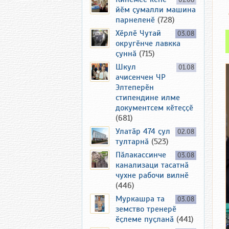
01.08
йӗм ҫумалли машина
парнеленӗ
(728)
Хӗрлӗ Чутай
03.08
округӗнче лавкка
ҫуннӑ
(715)
Шкул
01.08
ачисенчен ЧР
Элтеперӗн
стипендине илме
документсем кӗтеҫҫӗ
(681)
Улатӑр 474 ҫул
02.08
тултарнӑ
(523)
Пӑлакассинче
03.08
канализаци тасатнӑ
чухне рабочи вилнӗ
(446)
Муркашра та
03.08
земство тренерӗ
ӗҫлеме пуҫланӑ
(441)