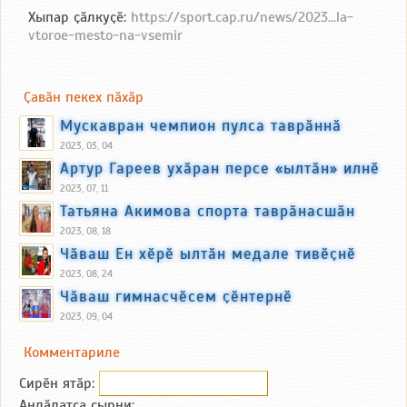
Хыпар ҫӑлкуҫӗ:
https://sport.cap.ru/news/2023...la-
vtoroe-mesto-na-vsemir
Ҫавӑн пекех пӑхӑр
Мускавран чемпион пулса таврӑннӑ
2023, 03, 04
Артур Гареев ухӑран персе «ылтӑн» илнӗ
2023, 07, 11
Татьяна Акимова спорта таврӑнасшӑн
2023, 08, 18
Чӑваш Ен хӗрӗ ылтӑн медале тивӗҫнӗ
2023, 08, 24
Чӑваш гимнасчӗсем ҫӗнтернӗ
2023, 09, 04
Комментариле
Сирӗн ятӑp:
Анлӑлатса ҫырни: