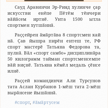
Сауд Аравинчи Эр-Рияд хулинче ҫар
искусстви енӗпе Пӗтӗм тӗнчери
вӑйӑсем иртнӗ. Унта 1500 ытла
спортмен хутшӑннӑ.
Раҫҫейрен ӑмӑртӑва 8 спортсмен кай
нӑ. Ҫав йышра пирӗн ентеш те, РФ
спорт мастерӗ Татьяна Федорова та,
пулнӑ. Вӑл «спорт самбо» дисциплинӑра
50 килограмм тайман спортсменсемпе
вӑй виҫнӗ. Татьяна кӗмӗл медаль ҫӗнсе
илнӗ.
Раҫҫей командинчи Али Турсунов
тата Аслан Курбанов 1-мӗш тата 2-мӗш
вырӑнсене йышӑннӑ.
#спорт
,
#ӑмӑртусем