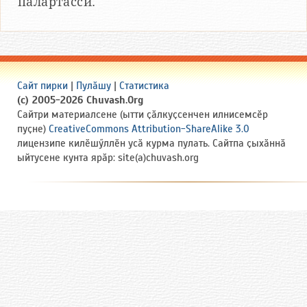
палӑртасси.
Сайт пирки
|
Пулӑшу
|
Статистика
(c) 2005-2026 Chuvash.Org
Сайтри материалсене (ытти ҫӑлкуҫсенчен илнисемсӗр
пуҫне)
CreativeCommons Attribution-ShareAlike 3.0
лицензипе килӗшӳллӗн усӑ курма пулать. Сайтпа ҫыхӑннӑ
ыйтусене кунта ярӑр: site(a)chuvash.org