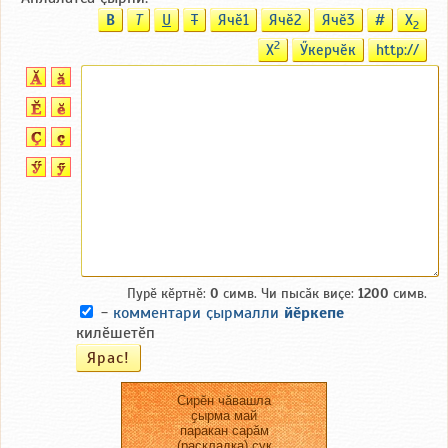
B
T
U
T
Ячӗ1
Ячӗ2
Ячӗ3
#
X
2
2
X
Ӳкерчӗк
http://
Пурӗ кӗртнӗ:
0
симв. Чи пысӑк виҫе:
1200
симв.
-
комментари ҫырмалли
йӗркепе
килӗшетӗп
Сирӗн чӑвашла
ҫырма май
паракан сарӑм
(раскладка) ҫук