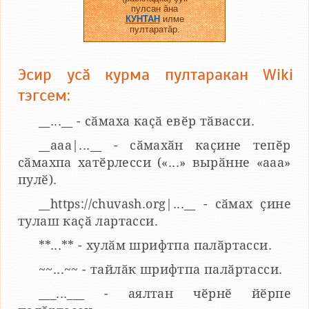
пулсан ӑна
КУНТАН
илме
пултаратӑр.
Эсир усӑ курма пултаракан Wiki
тэгсем:
__...__ - сӑмаха каҫӑ евӗр тӑвасси.
__aaa|...__ - сӑмахӑн каҫине тепӗр
сӑмахпа хатӗрлесси («...» вырӑнне «ааа»
пулӗ).
__https://chuvash.org|...__ - сӑмах ҫине
тулаш каҫӑ лартасси.
**...** - хулӑм шрифтпа палӑртасси.
~~...~~ - тайлӑк шрифтпа палӑртасси.
___...___ - аялтан чӗрнӗ йӗрпе