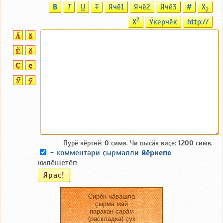
B
T
U
T
Ячӗ1
Ячӗ2
Ячӗ3
#
X
2
2
X
Ӳкерчӗк
http://
Пурӗ кӗртнӗ:
0
симв. Чи пысӑк виҫе:
1200
симв.
-
комментари ҫырмалли
йӗркепе
килӗшетӗп
Сирӗн чӑвашла
ҫырма май
паракан сарӑм
(раскладка) ҫук