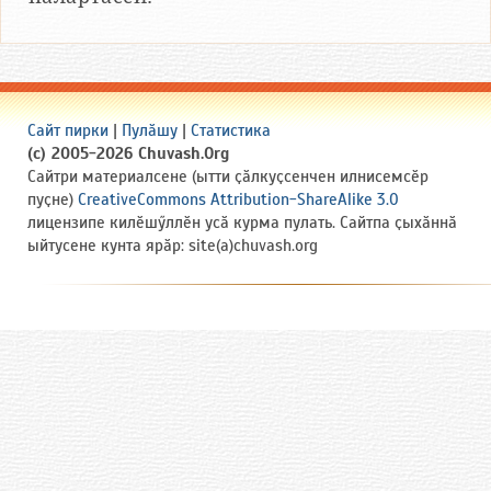
Сайт пирки
|
Пулӑшу
|
Статистика
(c) 2005-2026 Chuvash.Org
Сайтри материалсене (ытти ҫӑлкуҫсенчен илнисемсӗр
пуҫне)
CreativeCommons Attribution-ShareAlike 3.0
лицензипе килӗшӳллӗн усӑ курма пулать. Сайтпа ҫыхӑннӑ
ыйтусене кунта ярӑр: site(a)chuvash.org