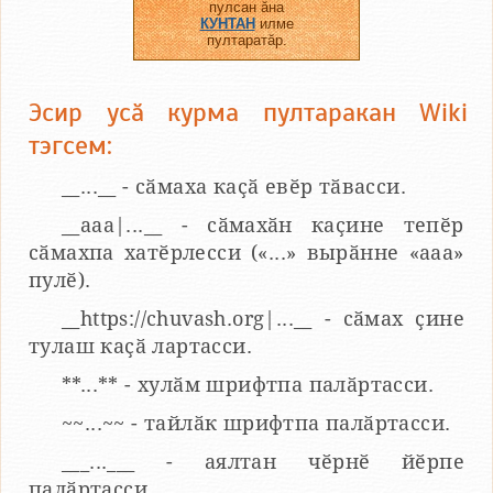
пулсан ӑна
КУНТАН
илме
пултаратӑр.
Эсир усӑ курма пултаракан Wiki
тэгсем:
__...__ - сӑмаха каҫӑ евӗр тӑвасси.
__aaa|...__ - сӑмахӑн каҫине тепӗр
сӑмахпа хатӗрлесси («...» вырӑнне «ааа»
пулӗ).
__https://chuvash.org|...__ - сӑмах ҫине
тулаш каҫӑ лартасси.
**...** - хулӑм шрифтпа палӑртасси.
~~...~~ - тайлӑк шрифтпа палӑртасси.
___...___ - аялтан чӗрнӗ йӗрпе
палӑртасси.