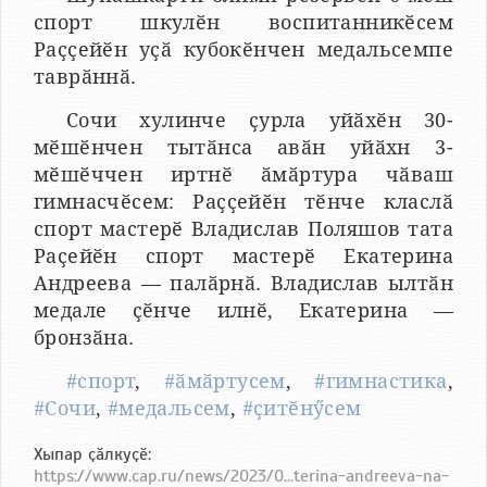
спорт шкулӗн воспитанникӗсем
Раҫҫейӗн уҫӑ кубокӗнчен медальсемпе
таврӑннӑ.
Сочи хулинче ҫурла уйӑхӗн 30-
мӗшӗнчен тытӑнса авӑн уйӑхн 3-
мӗшӗччен иртнӗ ӑмӑртура чӑваш
гимнасчӗсем: Раҫҫейӗн тӗнче класлӑ
спорт мастерӗ Владислав Поляшов тата
Раҫейӗн спорт мастерӗ Екатерина
Андреева — палӑрнӑ. Владислав ылтӑн
медале ҫӗнче илнӗ, Екатерина —
бронзӑна.
#спорт
,
#ӑмӑртусем
,
#гимнастика
,
#Сочи
,
#медальсем
,
#ҫитӗнӳсем
Хыпар ҫӑлкуҫӗ:
https://www.cap.ru/news/2023/0...terina-andreeva-na-