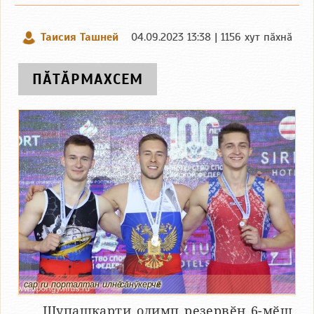
Таисия Ташней
04.09.2023 13:38 | 1156 хут пӑхнӑ
ПӐТӐРМАХСЕМ
cap.ru порталтан илнӗ cӑнӳкерчӗк
Шупашкарти олимп резервӗн 6-мӗш