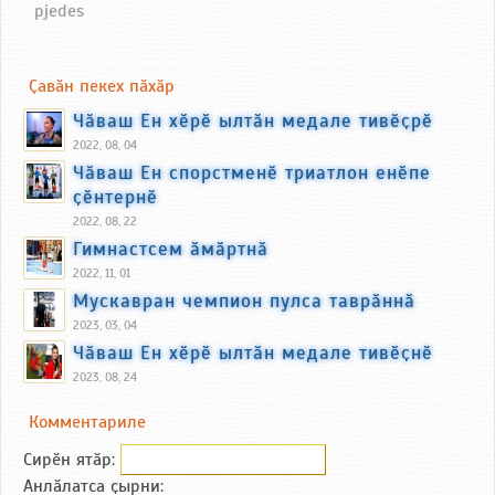
pjedes
Ҫавӑн пекех пӑхӑр
Чӑваш Ен хӗрӗ ылтӑн медале тивӗҫрӗ
2022, 08, 04
Чӑваш Ен спорстменӗ триатлон енӗпе
ҫӗнтернӗ
2022, 08, 22
Гимнастсем ӑмӑртнӑ
2022, 11, 01
Мускавран чемпион пулса таврӑннӑ
2023, 03, 04
Чӑваш Ен хӗрӗ ылтӑн медале тивӗҫнӗ
2023, 08, 24
Комментариле
Сирӗн ятӑp:
Анлӑлатса ҫырни: