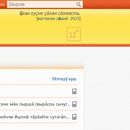
nto
Ҫӑхан куҫне ҫӑхан сӑхмасть.
[
ваттисен сӑмахӗ: 2523
]
Пӗлтерӳ хуш
не мăн пыршă (вырăсла сычуг) ...
и Ишлей тăрăхĕпе сутатăп. Ха...