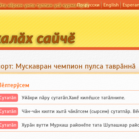
По-русски
English
Espera
йта кӗрсен унпа туллин усӑ курма пулӗ
порт: Мускавран чемпион пулса таврӑннӑ
Пӗлтерӳсем
Сутатӑп
Уйăхри пăру сутатăп.Хакĕ килĕшсе татăлнипе.
Сутатӑп
Чăн-чăн килти хытă чăкăтсем (сырсем) сутатпăр. Вĕсе
Сутатӑп
Хурăн вутти Муркаш районĕпе тата Шупашкар районĕнч