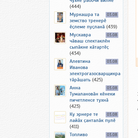
чухне рабочи вилнӗ
(444)
Муркашра та
03.08
земство тренерӗ
ӗҫлеме пуҫланӑ
(439)
Мускавра
03.08
чӑваш спектаклӗн
сыпӑкне кӑтартӗҫ
(434)
Алевтина
03.08
Иванова
электрогазосварщикра
тӑрӑшать
(425)
Анна
03.08
Тумалановӑн кӗнеки
пичетленсе тухнӑ
(423)
Ку эрнере те
03.08
лайӑх ҫанталӑк пулӗ
(411)
Топливо
03.08