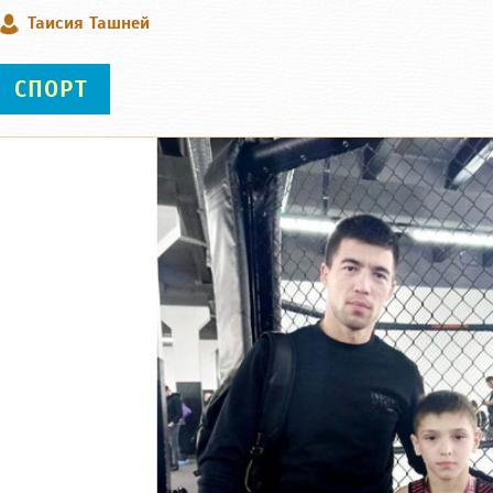
Таисия Ташней
СПОРТ