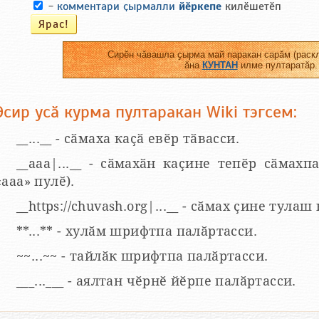
-
комментари ҫырмалли
йӗркепе
килӗшетӗп
Сирӗн чӑвашла ҫырма май паракан сарӑм (раскл
ӑна
КУНТАН
илме пултаратӑр.
Эсир усӑ курма пултаракан Wiki тэгсем:
__...__ - сӑмаха каҫӑ евӗр тӑвасси.
__aaa|...__ - сӑмахӑн каҫине тепӗр сӑмахпа
«ааа» пулӗ).
__https://chuvash.org|...__ - сӑмах ҫине тулаш
**...** - хулӑм шрифтпа палӑртасси.
~~...~~ - тайлӑк шрифтпа палӑртасси.
___...___ - аялтан чӗрнӗ йӗрпе палӑртасси.