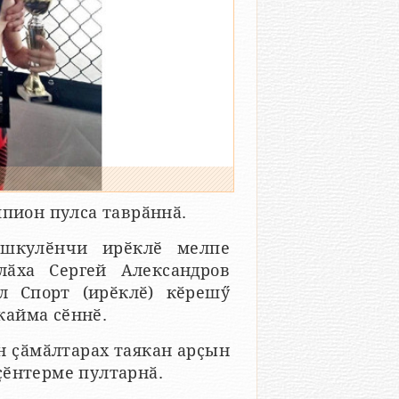
пион пулса таврӑннӑ.
шкулӗнчи ирӗклӗ мелпе
лӑха Сергей Александров
л Спорт (ирӗклӗ) кӗрешӳ
кайма сӗннӗ.
ан ҫӑмӑлтарах таякан арҫын
ҫӗнтерме пултарнӑ.