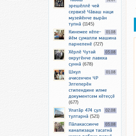
31.07
эрешӗллӗ чей
сервизӗ Чӑваш наци
музейӗнче вырӑн
тупнӑ
(1145)
Кинемее кӗпе-
01.08
йӗм ҫумалли машина
парнеленӗ
(727)
Хӗрлӗ Чутай
03.08
округӗнче лавкка
ҫуннӑ
(678)
Шкул
01.08
ачисенчен ЧР
Элтеперӗн
стипендине илме
документсем кӗтеҫҫӗ
(677)
Улатӑр 474 ҫул
02.08
тултарнӑ
(521)
Пӑлакассинче
03.08
канализаци тасатнӑ