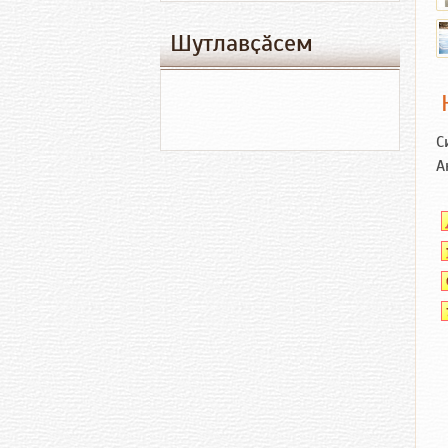
Шутлавҫӑсем
С
А