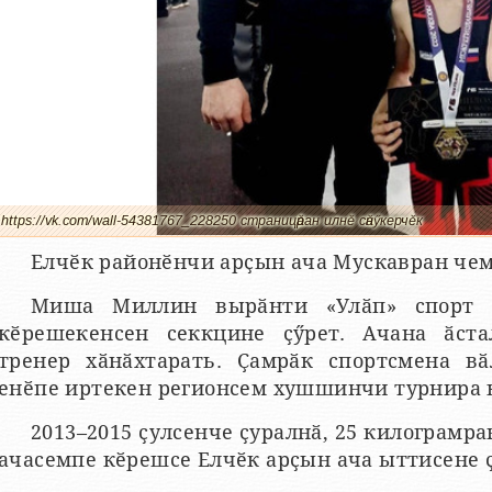
https://vk.com/wall-54381767_228250 страницӑран илнӗ сӑнӳкерчӗк
Елчӗк районӗнчи арҫын ача Мускавран чем
Миша Миллин вырӑнти «Улӑп» спорт 
кӗрешекенсен секкцине ҫӳрет. Ачана ӑста
тренер хӑнӑхтарать. Ҫамрӑк спортсмена вӑ
енӗпе иртекен регионсем хушшинчи турнира 
2013–2015 ҫулсенче ҫуралнӑ, 25 килограмр
ачасемпе кӗрешсе Елчӗк арҫын ача ыттисене 