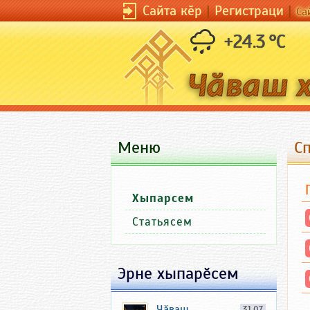
Сайта кӗр
|
Регистраци
|
Са
+24.3 °C
Меню
С
Хыпарсем
Статьясем
Эрне хыпарӗсем
Чӑваш