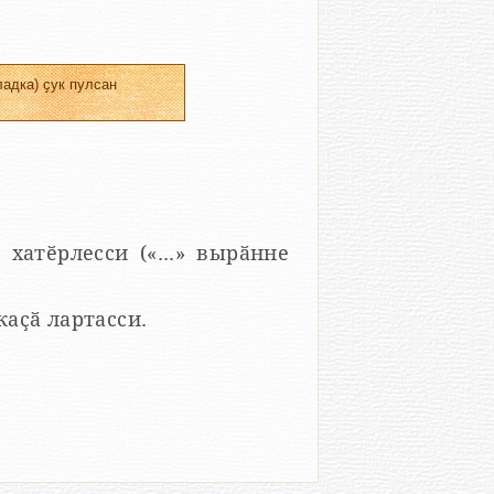
адка) ҫук пулсан
 хатӗрлесси («...» вырӑнне
 каҫӑ лартасси.