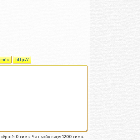
рчӗк
http://
 кӗртнӗ:
0
симв. Чи пысӑк виҫе:
1200
симв.