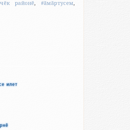
лчӗк районӗ
,
#ӑмӑртусем
,
се илет
ернӗ