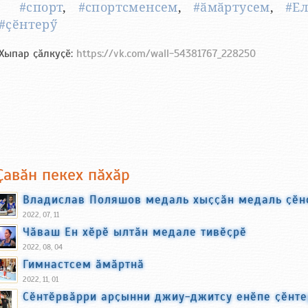
#спорт
,
#спортсменсем
,
#ӑмӑртусем
,
#Е
#ҫӗнтерӳ
Хыпар ҫӑлкуҫӗ:
https://vk.com/wall-54381767_228250
Ҫавӑн пекех пӑхӑр
Владислав Поляшов медаль хыҫҫӑн медаль ҫӗн
2022, 07, 11
Чӑваш Ен хӗрӗ ылтӑн медале тивӗҫрӗ
2022, 08, 04
Гимнастсем ӑмӑртнӑ
2022, 11, 01
Сӗнтӗрвӑрри арҫынни джиу-джитсу енӗпе ҫӗнт