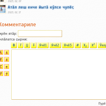
2023, 02, 07
Атӑл леш енче йытӑ кӳлсе чупӗҫ
2023, 02, 17
Комментариле
ирӗн ятӑp:
нлӑлатса ҫырни:
2
B
T
U
T
Ячӗ1
Ячӗ2
Ячӗ3
#
X
X
Ӳке
2
Пурӗ