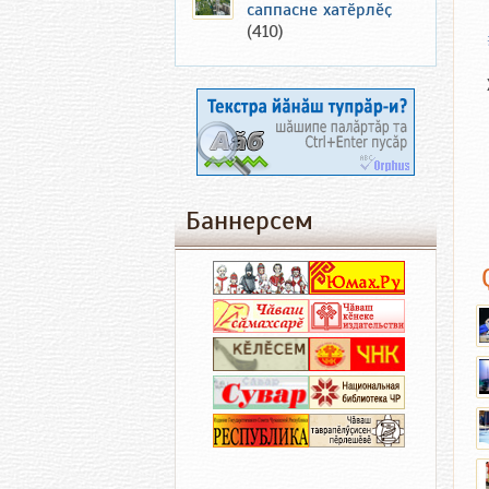
саппасне хатӗрлӗҫ
(410)
Баннерсем