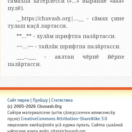
сӑмахпа хатӗрлесси («...» вырӑнне «ааа»
пулӗ).
__https://chuvash.org|...__ - сӑмах ҫине
тулаш каҫӑ лартасси.
**...** - хулӑм шрифтпа палӑртасси.
~~...~~ - тайлӑк шрифтпа палӑртасси.
___...___ - аялтан чӗрнӗ йӗрпе
палӑртасси.
Сайт пирки
|
Пулӑшу
|
Статистика
(c) 2005-2026 Chuvash.Org
Сайтри материалсене (ытти ҫӑлкуҫсенчен илнисемсӗр
пуҫне)
CreativeCommons Attribution-ShareAlike 3.0
лицензипе килӗшӳллӗн усӑ курма пулать. Сайтпа ҫыхӑннӑ
ыйтусене кунта ярӑр: site(a)chuvash.org