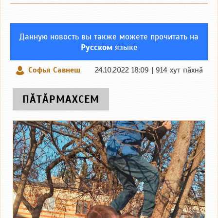
Данную новость вы также можете прочитать на
Русском
языке
Софья Савнеш
24.10.2022 18:09 | 914 хут пӑхнӑ
ПӐТӐРМАХСЕМ