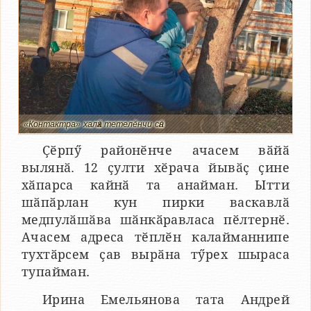
«Контактра» халӑх тетелӗнчи сӑн
Ҫӗрпӳ районӗнче ачасем вӑйӑ
вылянӑ. 12 ҫулти хӗрача йывӑҫ ҫине
хӑпарса кайнӑ та анайман. Ытти
шӑпӑрлан кун пирки васкавлӑ
медпулӑшӑва шӑнкӑравласа пӗлтернӗ.
Ачасем адреса тӗплӗн калайманнипе
тухтӑрсем ҫав вырӑна тӳрех шыраса
тупайман.
Ирина Емельянова тата Андрей