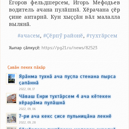
Егоров фельдшерсем, Игорь Мефодьев
водитель ачана пулӑшнӑ. Хӗрачана ҫӗр
ҫине антарнӑ. Кун хыҫҫӑн вӑл малалла
вылянӑ.
#ачасем
,
#Ҫӗрпӳ районӗ
,
#тухтӑрсем
Хыпар ҫӑлкуҫӗ:
https://pg21.ru/news/82523
Ҫавӑн пекех пӑхӑр
Ярӑнма тухнӑ ача пуҫпа стенана пырса
ҫапӑннӑ
2022, 08, 17
Чӑваш Енри тухтӑрсем 4 ача кӗтекен
хӗрарӑма пулӑшнӑ
2022, 09, 06
7-ри ача кекс ҫисе пульницӑна лекнӗ
2022, 09, 28