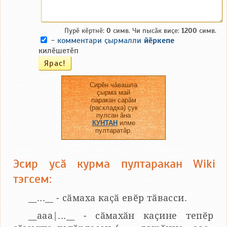
Пурӗ кӗртнӗ:
0
симв. Чи пысӑк виҫе:
1200
симв.
-
комментари ҫырмалли
йӗркепе
килӗшетӗп
Сирӗн чӑвашла
ҫырма май
паракан сарӑм
(раскладка) ҫук
пулсан ӑна
КУНТАН
илме
пултаратӑр.
Эсир усӑ курма пултаракан Wiki
тэгсем:
__...__ - сӑмаха каҫӑ евӗр тӑвасси.
__aaa|...__ - сӑмахӑн каҫине тепӗр