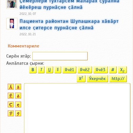
Ҫӗмӗрлери тухтӑрсем маларах ҫуралнӑ
йӗкӗреш пурнӑҫне ҫӑлнӑ
2022, 10, 07
Пациента районтан Шупашкара хӑвӑрт
илсе ҫитерсе пурнӑҫне ҫӑлнӑ
2022, 10, 21
Комментариле
Сирӗн ятӑp:
Анлӑлатса ҫырни:
B
T
U
T
Ячӗ1
Ячӗ2
Ячӗ3
#
X
2
2
X
Ӳкерчӗк
http://