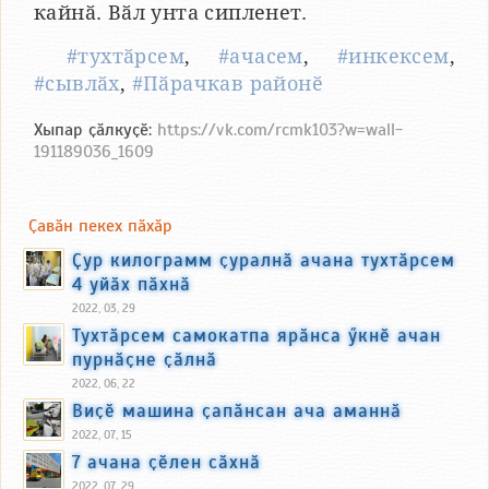
кайнӑ. Вӑл унта сипленет.
#тухтӑрсем
,
#ачасем
,
#инкексем
,
#сывлӑх
,
#Пӑрачкав районӗ
Хыпар ҫӑлкуҫӗ:
https://vk.com/rcmk103?w=wall-
191189036_1609
Ҫавӑн пекех пӑхӑр
Ҫур килограмм ҫуралнӑ ачана тухтӑрсем
4 уйӑх пӑхнӑ
2022, 03, 29
Тухтӑрсем самокатпа ярӑнса ӳкнӗ ачан
пурнӑҫне ҫӑлнӑ
2022, 06, 22
Виҫӗ машина ҫапӑнсан ача аманнӑ
2022, 07, 15
7 ачана ҫӗлен сӑхнӑ
2022, 07, 29