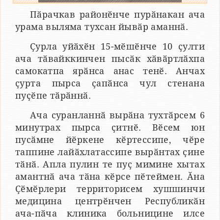
Пӑрачкав районӗнче пурӑнакан ача
урама выляма тухсан йывӑр аманнӑ.
Ҫурла уйӑхӗн 15-мӗшӗнче 10 ҫулти
ача тӑвайккинчен пысӑк хӑвӑртлӑхпа
самокатпа ярӑнса анас тенӗ. Анчах
ҫурта пырса ҫапӑнса чул стенана
пуҫӗпе тӑрӑннӑ.
Ача суранланнӑ вырӑна тухтӑрсем 6
минутрах пырса ҫитнӗ. Вӗсем юн
пусӑмне йӗркене кӗртессипе, чӗре
таппине лайӑхлатассипе вырӑнтах ҫине
тӑнӑ. Апла пулин те пуҫ мимине хытах
амантнӑ ача тӑна кӗрсе пӗтеймен. Ӑна
Ҫӗмӗрлери территорисем хушшинчи
медицина центрӗнчен Республикӑн
ача-пӑча клиника больницине илсе