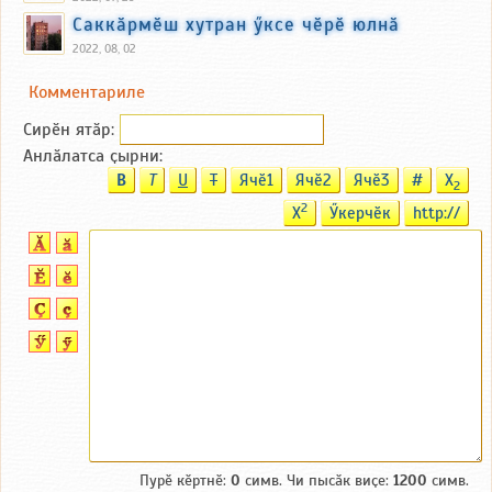
Саккӑрмӗш хутран ӳксе чӗрӗ юлнӑ
2022, 08, 02
Комментариле
Сирӗн ятӑp:
Анлӑлатса ҫырни:
B
T
U
T
Ячӗ1
Ячӗ2
Ячӗ3
#
X
2
2
X
Ӳкерчӗк
http://
Пурӗ кӗртнӗ:
0
симв. Чи пысӑк виҫе:
1200
симв.