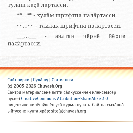
тулаш каҫӑ лартасси.
**...** - хулӑм шрифтпа палӑртасси.
~~...~~ - тайлӑк шрифтпа палӑртасси.
___...___ - аялтан чӗрнӗ йӗрпе
палӑртасси.
Сайт пирки
|
Пулӑшу
|
Статистика
(c) 2005-2026 Chuvash.Org
Сайтри материалсене (ытти ҫӑлкуҫсенчен илнисемсӗр
пуҫне)
CreativeCommons Attribution-ShareAlike 3.0
лицензипе килӗшӳллӗн усӑ курма пулать. Сайтпа ҫыхӑннӑ
ыйтусене кунта ярӑр: site(a)chuvash.org