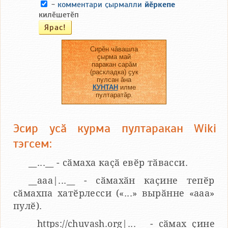
-
комментари ҫырмалли
йӗркепе
килӗшетӗп
Сирӗн чӑвашла
ҫырма май
паракан сарӑм
(раскладка) ҫук
пулсан ӑна
КУНТАН
илме
пултаратӑр.
Эсир усӑ курма пултаракан Wiki
тэгсем:
__...__ - сӑмаха каҫӑ евӗр тӑвасси.
__aaa|...__ - сӑмахӑн каҫине тепӗр
сӑмахпа хатӗрлесси («...» вырӑнне «ааа»
пулӗ).
__https://chuvash.org|...__ - сӑмах ҫине