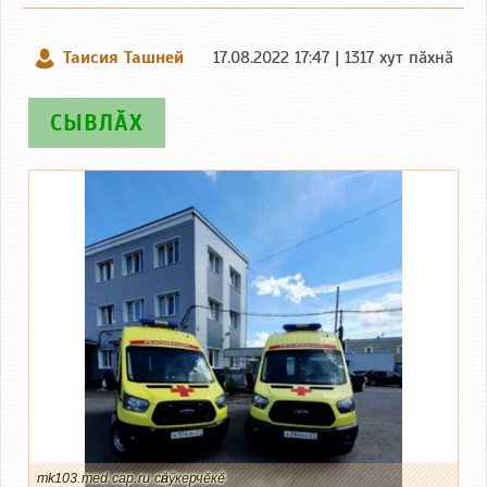
Таисия Ташней
17.08.2022 17:47 | 1317 хут пӑхнӑ
СЫВЛӐХ
mk103.med.cap.ru сӑнӳкерчӗкӗ