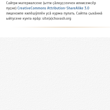
Сайтри материалсене (ытти ҫӑлкуҫсенчен илнисемсӗр
пуҫне)
CreativeCommons Attribution-ShareAlike 3.0
лицензипе килӗшӳллӗн усӑ курма пулать. Сайтпа ҫыхӑннӑ
ыйтусене кунта ярӑр: site(a)chuvash.org