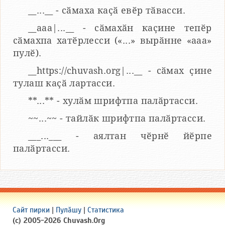
__...__ - сӑмаха каҫӑ евӗр тӑвасси.
__aaa|...__ - сӑмахӑн каҫине тепӗр
сӑмахпа хатӗрлесси («...» вырӑнне «ааа»
пулӗ).
__https://chuvash.org|...__ - сӑмах ҫине
тулаш каҫӑ лартасси.
**...** - хулӑм шрифтпа палӑртасси.
~~...~~ - тайлӑк шрифтпа палӑртасси.
___...___ - аялтан чӗрнӗ йӗрпе
палӑртасси.
Сайт пирки
|
Пулӑшу
|
Статистика
(c) 2005-2026 Chuvash.Org