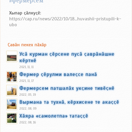
#фермерсем
Хыпар ҫӑлкуҫӗ:
https://cap.ru/news/2022/10/18...huvashii-pristupili-k-
ubo
Ҫавӑн пекех пӑхӑр
Усӑ курман ҫӗрсене пусӑ ҫаврӑнӑшне
кӗртнӗ
2021, 11, 11
Фермер ҫӗрулми валеҫсе панӑ
2021, 11, 17
Фермерсем патшалӑх укҫине тивӗҫнӗ
2022, 05, 19
Вырмана та тухнӑ, кӗрхисене те акаҫҫӗ
2022, 08, 09
Хӑяра «самолетпа» татаҫҫӗ
2022, 08, 16