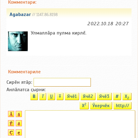
Комментари:
Agabazar
// 1147.86.8198
2022.10.18 20:27
Улмаллăра пулма кирлĕ.
Комментариле
Сирӗн ятӑp:
Анлӑлатса ҫырни:
B
T
U
T
Ячӗ1
Ячӗ2
Ячӗ3
#
X
2
2
X
Ӳкерчӗк
http://