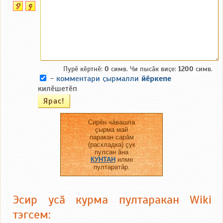
Пурӗ кӗртнӗ:
0
симв. Чи пысӑк виҫе:
1200
симв.
-
комментари ҫырмалли
йӗркепе
килӗшетӗп
Сирӗн чӑвашла
ҫырма май
паракан сарӑм
(раскладка) ҫук
пулсан ӑна
КУНТАН
илме
пултаратӑр.
Эсир усӑ курма пултаракан Wiki
тэгсем: