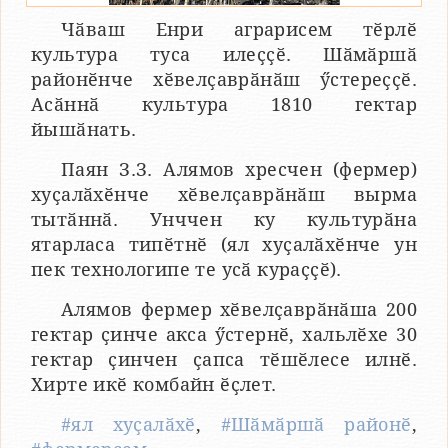
Чӑваш Енри аграрисем тӗрлӗ
культура туса илеҫҫӗ. Шӑмӑршӑ
районӗнче хӗвелҫаврӑнӑш ӳстереҫҫӗ.
Асӑннӑ культура 1810 гектар
йышӑнать.
Паян З.З. Алямов хресчен (фермер)
хуҫалӑхӗнче хӗвелҫаврӑнӑш вырма
тытӑннӑ. Унччен ку культурӑна
ятарласа типӗтнӗ (ял хуҫалӑхӗнче ун
пек технологипе те усӑ кураҫҫӗ).
Алямов фермер хӗвелҫаврӑнӑша 200
гектар ҫинче акса ӳстернӗ, хальлӗхе 30
гектар ҫинчен ҫапса тӗшӗлесе илнӗ.
Хирте икӗ комбайн ӗҫлет.
#ял хуҫалӑхӗ
,
#Шӑмӑршӑ районӗ
,