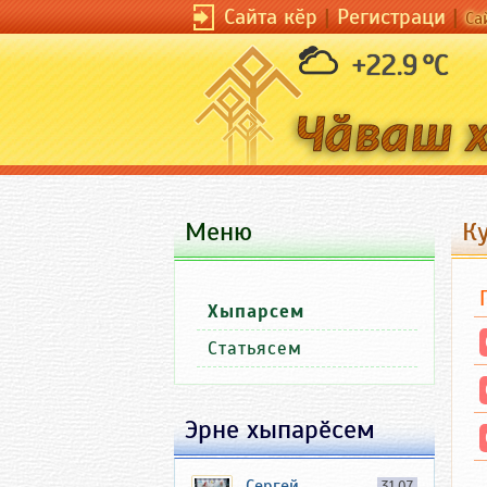
Сайта кӗр
|
Регистраци
|
Са
+22.9 °C
Меню
Ку
Хыпарсем
Статьясем
Эрне хыпарӗсем
Сергей