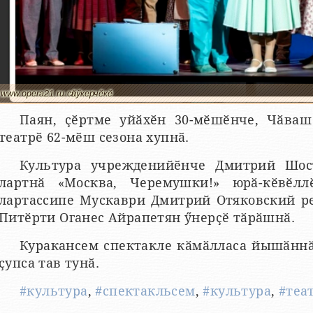
www.opera21.ru сӑнӳкерчӗкӗ
Паян, ҫӗртме уйӑхӗн 30-мӗшӗнче, Чӑваш
театрӗ 62-мӗш сезона хупнӑ.
Культура учрежденийӗнче Дмитрий Шос
лартнӑ «Москва, Черемушки!» юрӑ-кӗвӗлл
лартассипе Мускаври Дмитрий Отяковский р
Питӗрти Оганес Айрапетян ӳнерҫӗ тӑрӑшнӑ.
Куракансем спектакле кӑмӑлласа йышӑннӑ,
ҫупса тав тунӑ.
#культура
,
#спектакльсем
,
#культура
,
#теа