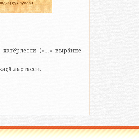
адка) ҫук пулсан
 хатӗрлесси («...» вырӑнне
 каҫӑ лартасси.