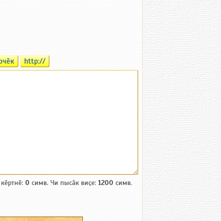
рчӗк
http://
 кӗртнӗ:
0
симв. Чи пысӑк виҫе:
1200
симв.