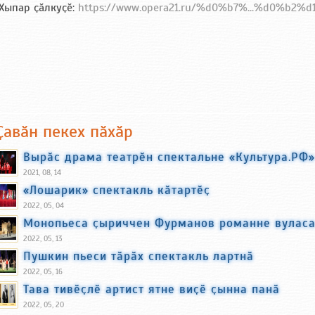
Хыпар ҫӑлкуҫӗ:
https://www.opera21.ru/%d0%b7%...%d0%b2
Ҫавӑн пекех пӑхӑр
Вырӑс драма театрӗн спектальне «Культура.РФ»
2021, 08, 14
«Лошарик» спектакль кӑтартӗҫ
2022, 05, 04
Монопьеса ҫыриччен Фурманов романне вуласа
2022, 05, 13
Пушкин пьеси тӑрӑх спектакль лартнӑ
2022, 05, 16
Тава тивӗҫлӗ артист ятне виҫӗ ҫынна панӑ
2022, 05, 20