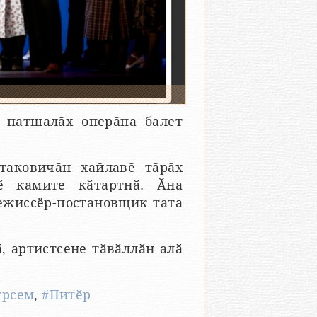
 патшалӑх оперӑпа балет
таковичӑн хайлавӗ тӑрӑх
ӗ камите кӑтартнӑ. Ӑна
ежиссёр-постановщик тата
 артистсене тӑвӑллӑн алӑ
трсем
,
#Питӗр