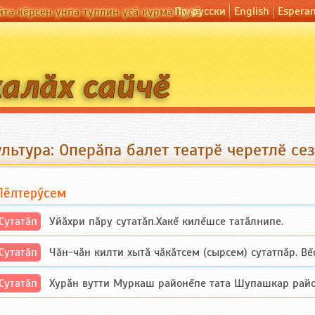
По-русски
English
Espera
йта кӗрсен унпа туллин усӑ курма пулӗ
льтура: Оперӑпа балет театрӗ черетлӗ се
Пӗлтерӳсем
Сутатӑп
Уйăхри пăру сутатăп.Хакĕ килĕшсе татăлнипе.
Сутатӑп
Чăн-чăн килти хытă чăкăтсем (сырсем) сутатпăр. Вĕсе
Сутатӑп
Хурăн вутти Муркаш районĕпе тата Шупашкар районĕнч