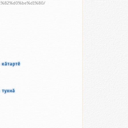
%d1%82%d0%be%d1%80/
 кӑтартӗ
 тухнӑ