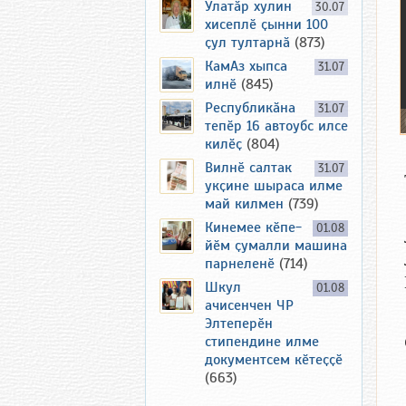
Улатӑр хулин
30.07
хисеплӗ ҫынни 100
ҫул тултарнӑ
(873)
КамАз хыпса
31.07
илнӗ
(845)
Республикӑна
31.07
тепӗр 16 автоубс илсе
килӗҫ
(804)
Вилнӗ салтак
31.07
укҫине шыраса илме
май килмен
(739)
Кинемее кӗпе-
01.08
йӗм ҫумалли машина
парнеленӗ
(714)
Шкул
01.08
ачисенчен ЧР
Элтеперӗн
стипендине илме
документсем кӗтеҫҫӗ
(663)