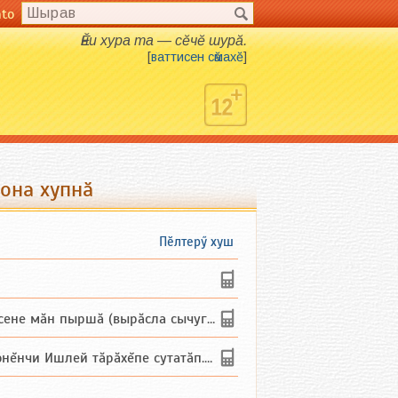
nto
Ӗни хура та — сӗчӗ шурӑ.
[
ваттисен сӑмахӗ
]
зона хупнӑ
Пӗлтерӳ хуш
не мăн пыршă (вырăсла сычуг) ...
и Ишлей тăрăхĕпе сутатăп. Ха...