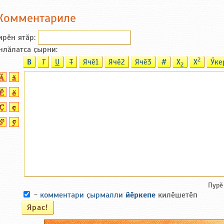
Комментариле
ирӗн ятӑp:
нлӑлатса ҫырни:
2
B
T
U
T
Ячӗ1
Ячӗ2
Ячӗ3
#
X
X
Ӳке
2
Пурӗ
-
комментари ҫырмалли
йӗркепе
килӗшетӗп