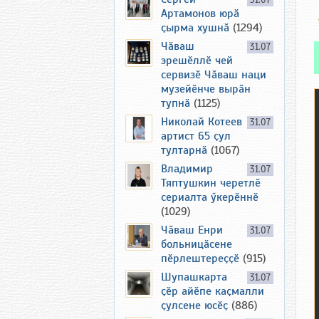
31.07
Артамонов юрӑ
ҫырма хушнӑ
(1294)
Чӑваш
31.07
эрешӗллӗ чей
сервизӗ Чӑваш наци
музейӗнче вырӑн
тупнӑ
(1125)
Николай Котеев
31.07
артист 65 ҫул
тултарнӑ
(1067)
Владимир
31.07
Тяптушкин черетлӗ
сериалта ӳкерӗннӗ
(1029)
Чӑваш Енри
31.07
больницӑсене
пӗрлештереҫҫӗ
(915)
Шупашкарта
31.07
ҫӗр айӗпе каҫмалли
ҫулсене юсӗҫ
(886)