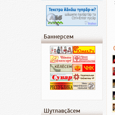
Баннерсем
Шутлавҫӑсем