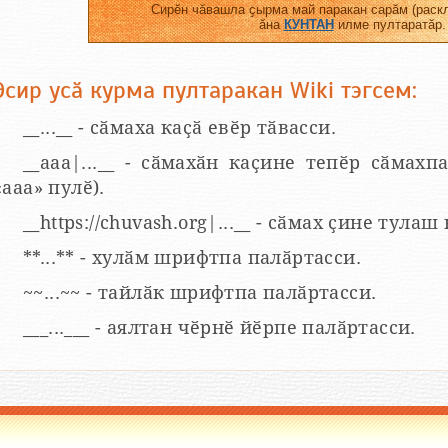
Сирӗн чӑвашла ҫырма май паракан сарӑм (раскл
ӑна
КУНТАН
илме пултаратӑр.
Эсир усӑ курма пултаракан Wiki тэгсем:
__...__ - сӑмаха каҫӑ евӗр тӑвасси.
__aaa|...__ - сӑмахӑн каҫине тепӗр сӑмахпа
«ааа» пулӗ).
__https://chuvash.org|...__ - сӑмах ҫине тулаш
**...** - хулӑм шрифтпа палӑртасси.
~~...~~ - тайлӑк шрифтпа палӑртасси.
___...___ - аялтан чӗрнӗ йӗрпе палӑртасси.