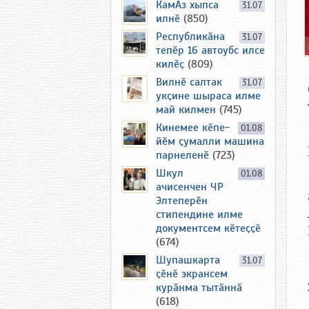
КамАз хыпса
31.07
илнӗ
(850)
Республикӑна
31.07
тепӗр 16 автоубс илсе
килӗҫ
(809)
Вилнӗ салтак
31.07
укҫине шыраса илме
май килмен
(745)
Кинемее кӗпе-
01.08
йӗм ҫумалли машина
парнеленӗ
(723)
Шкул
01.08
ачисенчен ЧР
Элтеперӗн
стипендине илме
документсем кӗтеҫҫӗ
(674)
Шупашкарта
31.07
ҫӗнӗ экрансем
курӑнма тытӑннӑ
(618)