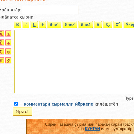
ирӗн ятӑp:
нлӑлатса ҫырни:
2
B
T
U
T
Ячӗ1
Ячӗ2
Ячӗ3
#
X
X
Ӳке
2
Пурӗ
-
комментари ҫырмалли
йӗркепе
килӗшетӗп
Сирӗн чӑвашла ҫырма май паракан сарӑм (раскл
ӑна
КУНТАН
илме пултаратӑр.