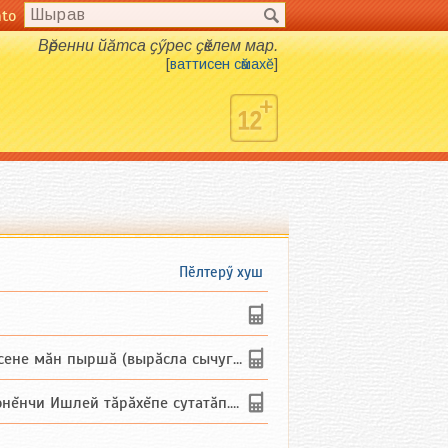
nto
Вӗренни йӑтса ҫӳрес ҫӗклем мар.
[
ваттисен сӑмахӗ
]
Пӗлтерӳ хуш
не мăн пыршă (вырăсла сычуг) ...
и Ишлей тăрăхĕпе сутатăп. Ха...