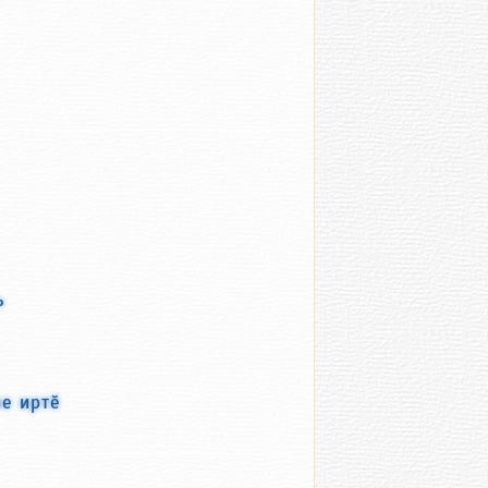
ь
е иртӗ