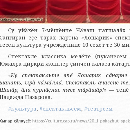
culture.cap.ru сӑнӳкерчӗкӗ
Ҫу уйӑхӗн 7-мӗшӗнче Чӑваш патшалӑх 
Сапгирӑн ӗҫӗ тӑрӑх лартнӑ «Лошарик» спект
тесен культура учрежденине 10 сехет те 30 ми
Спектакле классика мелӗпе (пуканесем
Юмахра циркри жонглер ҫинчен каласа кӑтарт
«
Ку спектакльте эпӗ Лошарик сӑнарне
шанать, ырӑ кӑмӑллӑ. Спектакль ачасене те
Шанӑр, ӑна пурнӑҫлас тесе тӑрӑшӑр!
» — тенӗ
Надежда Назарова.
#культура
,
#спектакльсем
,
#театрсем
Хыпар ҫӑлкуҫӗ:
https://culture.cap.ru/news/20...l-pokazhut-spek