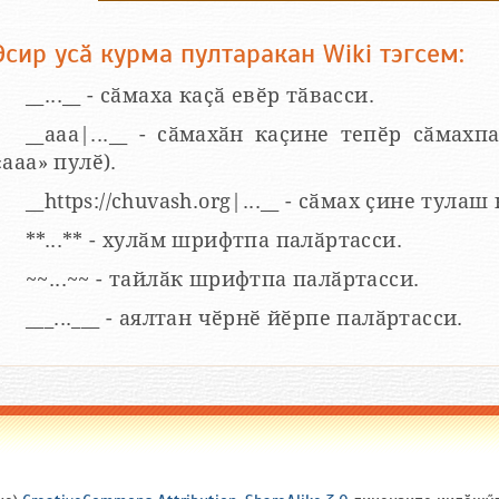
Эсир усӑ курма пултаракан Wiki тэгсем:
__...__ - сӑмаха каҫӑ евӗр тӑвасси.
__aaa|...__ - сӑмахӑн каҫине тепӗр сӑмахпа
«ааа» пулӗ).
__https://chuvash.org|...__ - сӑмах ҫине тулаш
**...** - хулӑм шрифтпа палӑртасси.
~~...~~ - тайлӑк шрифтпа палӑртасси.
___...___ - аялтан чӗрнӗ йӗрпе палӑртасси.