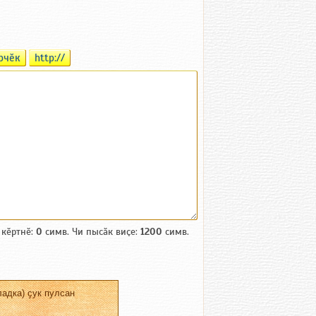
рчӗк
http://
 кӗртнӗ:
0
симв. Чи пысӑк виҫе:
1200
симв.
адка) ҫук пулсан