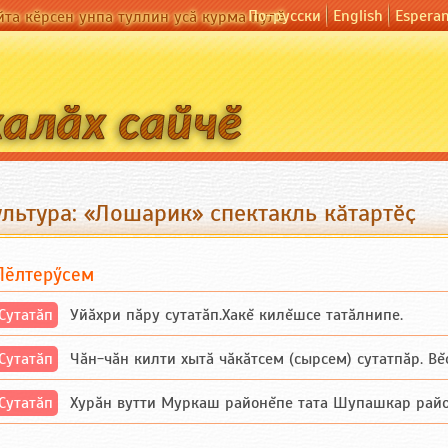
По-русски
English
Espera
йта кӗрсен унпа туллин усӑ курма пулӗ
ультура: «Лошарик» спектакль кӑтартӗҫ
Пӗлтерӳсем
Сутатӑп
Уйăхри пăру сутатăп.Хакĕ килĕшсе татăлнипе.
Сутатӑп
Чăн-чăн килти хытă чăкăтсем (сырсем) сутатпăр. Вĕсе
Сутатӑп
Хурăн вутти Муркаш районĕпе тата Шупашкар районĕнч