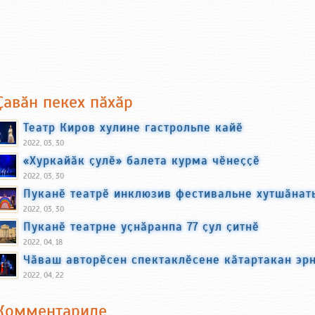
Ҫавӑн пекех пӑхӑр
Театр Киров хулине гастрольпе кайӗ
2022, 03, 30
«Хуркайӑк ҫулӗ» балета курма чӗнеҫҫӗ
2022, 03, 30
Пуканӗ театрӗ инклюзив фестивальне хутшӑнат
2022, 03, 30
Пуканӗ театрне уҫнӑранпа 77 ҫул ҫитнӗ
2022, 04, 18
Чӑваш авторӗсен спектаклӗсене кӑтартакан эрн
2022, 04, 22
Комментариле