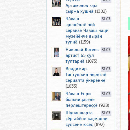
31.07
Артамонов юрӑ
ҫырма хушнӑ
(1302)
Чӑваш
31.07
эрешӗллӗ чей
сервизӗ Чӑваш наци
музейӗнче вырӑн
тупнӑ
(1139)
Николай Котеев
31.07
артист 65 ҫул
тултарнӑ
(1075)
Владимир
31.07
Тяптушкин черетлӗ
сериалта ӳкерӗннӗ
(1035)
Чӑваш Енри
31.07
больницӑсене
пӗрлештереҫҫӗ
(928)
Шупашкарта
31.07
ҫӗр айӗпе каҫмалли
ҫулсене юсӗҫ
(892)