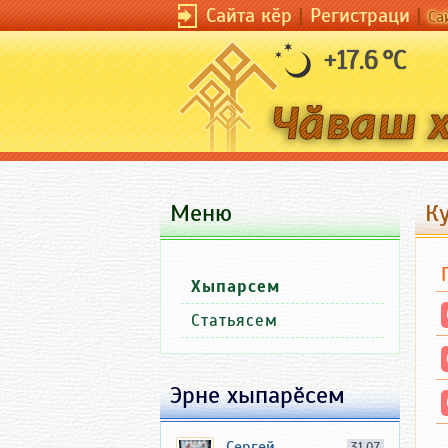
Сайта кӗр
|
Регистраци
|
Са
+17.6 °C
Меню
К
Хыпарсем
Статьясем
Эрне хыпарӗсем
Сергей