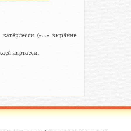
 хатӗрлесси («...» вырӑнне
 каҫӑ лартасси.