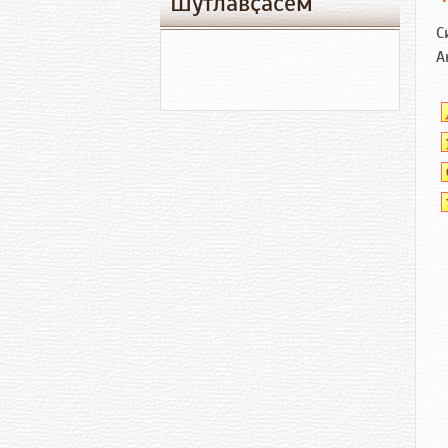
Шутлавҫӑсем
С
А