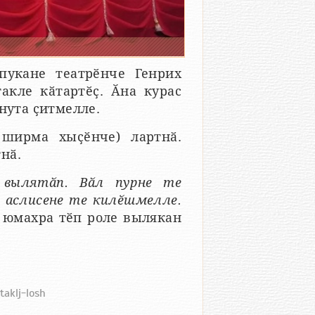
пукане театрӗнче Генрих
акле кӑтартӗҫ. Ӑна курас
нута ҫитмелле.
 ширма хыҫӗнче) лартнӑ.
нӑ.
 вылятӑп. Вӑл пурне те
, аслисене те килӗшмелле.
 юмахра тӗп роле вылякан
taklj-losh