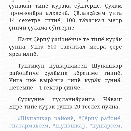
ҫунакан типӗ курӑка сӳнтернӗ. Ҫулӑм
промзонӑра алхаснӑ. Ҫӑлавҫӑсем унта
14 сехетре ҫитнӗ, 100 тӑваткал метр
ҫинчи ҫулӑма сӳнтернӗ.
Паян Ҫӗрпӳ районӗнче те типӗ курӑк
ҫуннӑ. Унта 500 тӑваткал метра ҫӗре
ярса илнӗ.
Тунтикун пушарнӑйсен Шупашкар
районӗнче ҫулӑмпа кӗрешме тивнӗ.
Унта икӗ вырӑнта типӗ курӑк ҫуннӑ.
Пӗтӗмпе – 1 гектар ҫинче.
Ҫуркунне пуҫланнӑранпа Чӑваш
Енре типӗ курӑк ҫуннӑ 20 тӗслӗх пулнӑ.
#Шупашкар районӗ
,
#Ҫӗрпӳ районӗ
,
#пӑтӑрмахсем
,
#Шупашкар
,
#пушарсем
,