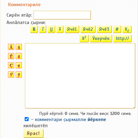
Комментариле
Сирӗн ятӑp:
Анлӑлатса ҫырни:
B
T
U
T
Ячӗ1
Ячӗ2
Ячӗ3
#
X
2
2
X
Ӳкерчӗк
http://
Пурӗ кӗртнӗ:
0
симв. Чи пысӑк виҫе:
1200
симв.
-
комментари ҫырмалли
йӗркепе
килӗшетӗп