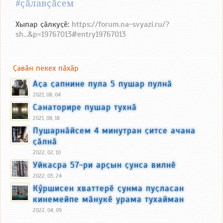
#ҫӑлавҫӑсем
Хыпар ҫӑлкуҫӗ:
https://forum.na-svyazi.ru/?
sh...&p=19767013#entry19767013
Ҫавӑн пекех пӑхӑр
Аҫа ҫапнине пула 5 пушар пулнӑ
2021, 08, 04
Санаторире пушар тухнӑ
2021, 08, 18
Пушарнӑйсем 4 минутран ҫитсе ачана
ҫӑлнӑ
2022, 02, 10
Уйкасра 57-ри арҫын ҫунса вилнӗ
2022, 03, 24
Кӳршисен хваттерӗ ҫунма пуҫласан
кинемейпе мӑнукӗ урама тухайман
2022, 04, 09