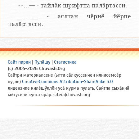
~~...~~ - тайлӑк шрифтпа палӑртасси.
___...___ - аялтан чӗрнӗ йӗрпе
палӑртасси.
Сайт пирки
|
Пулӑшу
|
Статистика
(c) 2005-2026 Chuvash.Org
Сайтри материалсене (ытти ҫӑлкуҫсенчен илнисемсӗр
пуҫне)
CreativeCommons Attribution-ShareAlike 3.0
лицензипе килӗшӳллӗн усӑ курма пулать. Сайтпа ҫыхӑннӑ
ыйтусене кунта ярӑр: site(a)chuvash.org