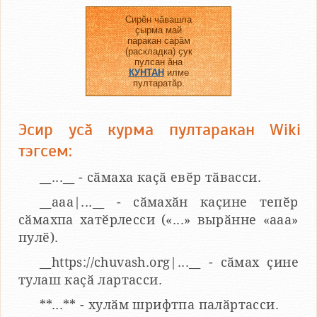
Сирӗн чӑвашла
ҫырма май
паракан сарӑм
(раскладка) ҫук
пулсан ӑна
КУНТАН
илме
пултаратӑр.
Эсир усӑ курма пултаракан Wiki
тэгсем:
__...__ - сӑмаха каҫӑ евӗр тӑвасси.
__aaa|...__ - сӑмахӑн каҫине тепӗр
сӑмахпа хатӗрлесси («...» вырӑнне «ааа»
пулӗ).
__https://chuvash.org|...__ - сӑмах ҫине
тулаш каҫӑ лартасси.
**...** - хулӑм шрифтпа палӑртасси.