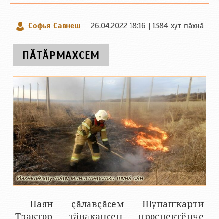
Софья Савнеш
26.04.2022 18:16 | 1384 хут пӑхнӑ
ПӐТӐРМАХСЕМ
Инкеклӗ лару-тӑру министерстви тунӑ сӑн
Паян ҫӑлавҫӑсем Шупашкарти
Трактор тӑвакансен проспектӗнче